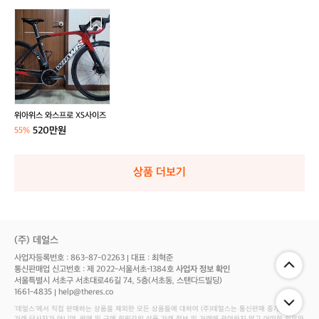
위
아
위
스
와
스
프
로
위아위스 와스프로 XS사이즈
X
520만원
55%
S
사
이
상품 더보기
즈
(주) 데얼스
사업자등록번호 : 863-87-02263
대표 : 최혁준
통신판매업 신고번호 : 제 2022-서울서초-1384호
사업자 정보 확인
서울특별시 서초구 서초대로46길 74, 5층(서초동, 스탠다드빌딩)
1661-4835
help@theres.co
‘데얼스'에서 직접 판매하는 상품을 제외한 모든 상품들에 대하여 (주)데얼스는 통신판매 중개자로서
거래 당사자가 아니며, 판매 및 구매 회원간의 상품 거래 정보 및 거래에 관여하지 않고 어떠한 의무와