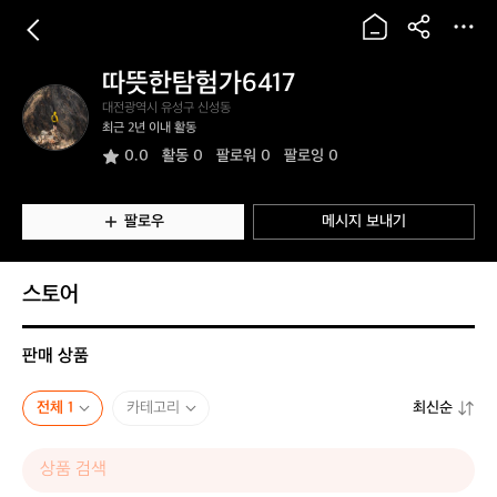
따뜻한탐험가6417
따
대전광역시 유성구 신성동
뜻
최근 2년 이내 활동
한
0.0
활동
0
팔로워 0
팔로잉 0
탐
험
가
6
팔로우
메시지 보내기
4
1
7
스토어
판매 상품
전체 1
카테고리
최신순