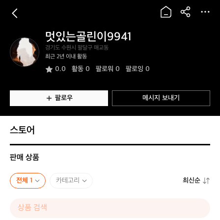
멋있는골린이9941
멋
경기도 수원시 팔달구 매교동
있
최근 2년 이내 활동
는
0.0
활동
0
팔로워 0
팔로잉 0
골
린
이
9
팔로우
메시지 보내기
9
4
1
스토어
판매 상품
전체 1
카테고리
최신순