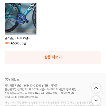
콘
스
탄
틴
버
나
드
2
콘스탄틴 버나드 23년식
3
650,000원
28%
년
식
상품 더보기
(주) 데얼스
사업자등록번호 : 863-87-02263
대표 : 최혁준
통신판매업 신고번호 : 제 2022-서울서초-1384호
사업자 정보 확인
서울특별시 서초구 서초대로46길 74, 5층(서초동, 스탠다드빌딩)
1661-4835
help@theres.co
‘데얼스'에서 직접 판매하는 상품을 제외한 모든 상품들에 대하여 (주)데얼스는 통신판매 중개자로서
거래 당사자가 아니며, 판매 및 구매 회원간의 상품 거래 정보 및 거래에 관여하지 않고 어떠한 의무와