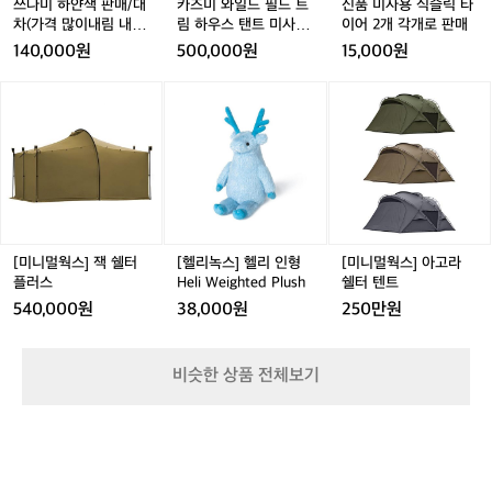
대
대
트
대
트
타
쓰나미 하얀색 판매/대
카즈미 와일드 필드 트
신품 미사용 식슬릭 타
려움을 느끼는 중년 남성에게 ‘친구’처럼 편안하게 다가가
과
 파악해서이기도 하지만 동시에 가장 잘하
차
차
림
차
림
이
차(가격 많이내림 내고
림 하우스 탠트 미사용
이어 2개 각개로 판매
는 컨셉을 추구한다. 브랜드명을 ‘파파브로’라고 지은 데에
하
는 분야를 선택한 것이었다. 창업자인 박
(가
(가
하
(가
하
어
가능)
판매
도 이런 숨은 의미가 있었다.  “'파파브로'라는 이름은 친구
140,000원
500,000원
15,000원
다!
격
격
우
격
우
2
 같은 삼촌 같은 아빠를 의미해요. 중년 남성이 단순히 가
성호 대표 본인께서 중년이었기 때문이다.  
중
족의 일원이 아니라, 자신의 스타일을 즐기고 친구처럼 삼
많
많
스
많
스
개
“창업자 박성호 대표가 본인의 체형과 선
[미
[헬
[미
년
촌처럼 젊은 감각을 유지하는 존재이기를 바라는 마음을
이
이
탠
이
탠
각
니
리
니
호하는 스타일을 잘 알고 있었기 때문에,
에
 담았어요.”  파파브로는 타브랜드에 비해 합리적인 동시에 
내
내
트
내
트
개
멀
녹
멀
파격적인 가격을 제시한다. 때문에 소비자가 첫 구매를 하
게
 고객의 니즈를 정확히 파악할 수 있었어
림
림
미
림
미
로
는 데 있어 허들이 낮고 파파브로 제품에 대해 상대적으로
웍
스]
웍
세
요. 또한, 동대문 의류가 저평가되어 있지
내
내
사
내
사
판
 부담 없이 경험할 수 있다.  “파파브로는 제품을 소싱 할
스]
헬
스]
련
만, 좋은 품질의 옷들이 많다는 것을 한국
 때 가장 중요한 기준으로 가심비(가격 대비 심리적 만족
고
고
용
고
용
매
잭
리
아
됨
감)를 꼽습니다. 단순히 저렴한 옷을 파는 것이 아니라, 옷
가
가
판
가
판
의 중년 남성들에게 알리고 싶은 마음도
쉘
인
고
을
의 가치가 가격을 뛰어넘는지 중요하게 생각합니다. 따라
능)
능)
매
능)
매
 브랜딩의 중요한 동기였습니다.”  파파브
터
형
라
서 가격이 비싸더라도 그만큼의 만족감을 주는 옷이라면
선
 과감하게 선택하고, 합리적인 가격의 옷이라면 고객에게
플
H
쉘
로는 단순히 옷을 파는 것을 넘어, 중년 남
[미니멀웍스] 잭 쉘터
[헬리녹스] 헬리 인형
[미니멀웍스] 아고라
사
 충분한 가치를 전달할 수 있는지를 꼼꼼히 따져서 소싱하
러
e
터
플러스
Heli Weighted Plush
쉘터 텐트
성들에게 자신감과 자신을 가꾸는 즐거움
하
고 있습니다.”  파파브로는 중년 남성을 주 수요층으로 삼
스
l
텐
는
을 선물한다. 패션에 대해 잘 모르거나 스
540,000원
38,000원
250만원
고 있으나 4050 세대 남성들은 물론 30대에서 40대로
i
트
브
 넘어서는 모든 중년남성에게 자신만의 패션 감각을 통해
타일링에 어려움을 느끼는 중년 남성에게
W
 활력을 불어넣는 것을 목표로 하고 있다. 더불어 이들은
랜
 ‘친구’처럼 편안하게 다가가는 컨셉을 추
e
 패션 산업 자체의 활력을 위해 비영리적 활동을 펼치고 있
드
비슷한 상품 전체보기
구한다. 브랜드명을 ‘파파브로’라고 지은
었다.  “2025년 초부터 온라인 패션업계 창업 초기 어려움
i
가
을 겪는 창업가나 소상공인들을 위해 파파브로가 쌓아온
 데에도 이런 숨은 의미가 있었다.  “'파파
g
있
 온라인 쇼핑몰 운영 노하우와 제품 소싱을 공유하고 있어
h
브로'라는 이름은 친구 같은 삼촌 같은 아
다.
요. 온라인 패션업계에서 자리 잡을 수 있도록 지원하는 온
t
누
라인 유통 프로그램을 진행하고 있습니다.”  인터뷰를 마무
빠를 의미해요. 중년 남성이 단순히 가족
e
리하며 파파브로 이재영 이사는 나이는 숫자에 불과하다는 
군
의 일원이 아니라, 자신의 스타일을 즐기
점을 강조했다. 중년 남성들이 가족과 사회의 역할에 갇히
d