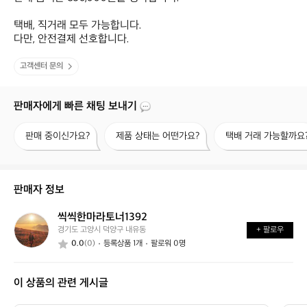
택배, 직거래 모두 가능합니다.

다만, 안전결제 선호합니다.
고객센터 문의
판매자에게 빠른 채팅 보내기
판
제
택
판매 중이신가요?
제품 상태는 어떤가요?
택배 거래 가능할까요
매
품
배
중
상
거
이
태
래
신
는
가
판매자 정보
가
어
능
요?
떤
할
씩씩한마라토너1392
씩
가
까
경기도 고양시 덕양구 내유동
+ 팔로우
씩
요?
요?
0.0
(0)
등록상품 1개
팔로워 0명
한
마
라
이 상품의 관련 게시글
토
너