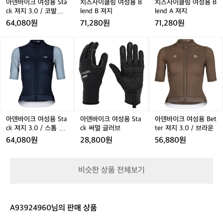
S
용
용
아덴바이크 여성용 Sta
치즈사이클링 여성용 B
치즈사이클링 여성용 B
겨
 
t
B
B
ck 져지 3.0 / 코발트
lend B 져지
lend A 져지
크
야
커
a
l
l
블루
게
64,080원
71,280원
71,280원
할
c
e
e
 
 
게
와
k
n
n
아
아
아
많
메
져
d
d
덴
덴
덴
림 
긴
지
B
A
바
바
바
Al
하
3.
져
져
연
이
이
이
네
가
0
지
지
크
크
크
요
으
 초
/
여
여
여
😂
는
코
성
성
성
해
비
발
용
용
용
직
니,
트
핀
S
S
B
아덴바이크 여성용 Sta
아덴바이크 여성용 Sta
아덴바이크 여성용 Bet
바
블
서
t
t
e
ck 져지 3.0 / 스톰 네
ck 써멀 글러브
ter 져지 3.0 / 브라운
라
루
 
a
a
t
이비
64,080원
28,800원
56,880원
클
소
c
c
t
 
라
선
k
k
e
만
바,
드
져
써
r
료
고
비슷한 상품 전체보기
은
는 
지
멀
져
글,
k
 
3.
글
지
러
해
0
러
3.
리
닝
 
/
브
0
으
대
장
A93924960님의 판매 상품
스
/
장
갑,
로
 
톰
브