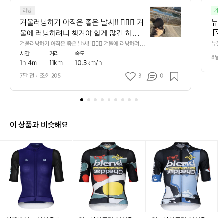
6
겨
0
러닝
가
울
겨울러닝하기 아직은 좋은 날씨!! 🏃🏻‍♀️ 겨
뉴
러
울에 러닝하려니 챙겨야 할게 많긴 하네요
 
닝
😂 비니, 바라클라바, 고글, 러닝장갑, 여
카
겨울러닝하기 아직은 좋은 날씨!! 🏃🏻‍♀️ 겨울에 러닝하려니
뉴질
하
 챙겨야 할게 많긴 하네요😂 비니, 바라클라바, 고글, 러닝
카
시간
거리
속도
러겹의 상의, 바람막이, 기모레깅스, 러닝
 
기
8
장갑, 여러겹의 상의, 바람막이, 기모레깅스, 러닝양말 등
늘
1h 4m
11km
10.3km/h
양말 등등 ㅎㅎ  러닝 한번뛰면 빨랫감이
(
아
등 ㅎㅎ  러닝 한번뛰면 빨랫감이 우르르 쌓이긴하는데 뛰
ey
고나면 상쾌!! 😊
직
—
 우르르 쌓이긴하는데 뛰고나면 상쾌!! 😊
 
7달 전
조회 205
3
0
상
은
 
 
좋
간
다
은
 
만
날
간
씨!!
아
이 상품과 비슷해요
 
여
🏃🏻‍♀️
바
혀
겨
아
치
치
음
울
습
덴
즈
즈
에
르
바
사
사
다
러
이
이
이
발
막
닝
크
클
클
초
•
하
여
링
링
적
려
성
여
여
에
니
용
성
성
뉴
챙