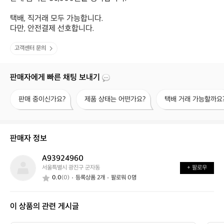
택배, 직거래 모두 가능합니다.

다만, 안전결제 선호합니다.
고객센터 문의
판매자에게 빠른 채팅 보내기
판
제
택
판매 중이신가요?
제품 상태는 어떤가요?
택배 거래 가능할까요
매
품
배
중
상
거
이
태
래
신
는
가
판매자 정보
가
어
능
요?
떤
할
A93924960
A
가
까
서울특별시 광진구 군자동
+ 팔로우
9
요?
요?
0.0
(0)
등록상품 2개
팔로워 0명
3
9
2
이 상품의 관련 게시글
4
9