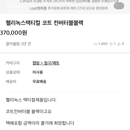
1
/ 2
헬리녹스택티컬 코트 컨버터블블랙
370,000원
끌어올림 2년 전
1,400
1
0
카테고리
캠핑 > 침구/매트
상품상태
미사용
배송비
무료배송
헬리녹스 택티컬제품입니다.

코트컨버터블 블랙이고요

택배포함 금액이라 쿨거래 희망합니다