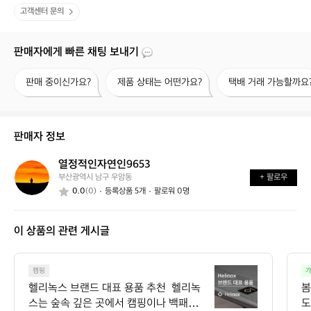
고객센터 문의
판매자에게 빠른 채팅 보내기
판
제
택
판매 중이신가요?
제품 상태는 어떤가요?
택배 거래 가능할까요
매
품
배
중
상
거
이
태
래
신
는
가
판매자 정보
가
어
능
요?
떤
할
열정적인자연인9653
열
가
까
부산광역시 남구 우암동
+ 팔로우
정
요?
요?
0.0
(0)
등록상품 5개
팔로워 0명
적
인
자
이 상품의 관련 게시글
연
인
9
헬
6
캠핑
가
리
5
헬리녹스 브랜드 대표 용품 추천  헬리녹
봄
녹
3
스는 숲속 깊은 곳에서 캠핑이나 백패킹을 
도