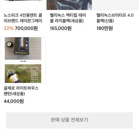
트
용
컬
타
쉘
서
텐
테
프
터
친
트
이
4.
노스피크 4인용텐트 클
헬리녹스 택티컬 테이
헬리녹스브이타프 4.0
와
구
클
블
0
리브랜드 레이븐그레이
블 라지블랙(새상품)
블랙(신품)
이
들
리
라
블
드
과
32%
700,000원
165,000원
180만원
브
지
랙
야
소
랜
블
(신
전
골
규
드
랙
품)
침
제
모
레
(새
대
로
파
이
상
허
라
티
븐
품)
그
이
를
그
코
트
할
레
트
하
때
이
텐
우
등
트
스
모
골제로 라이트하우스
랜
든
랜턴(새상품)
턴
순
44,000원
(새
간
상
어
품)
디
판매 상품 전체보기
에
서
든