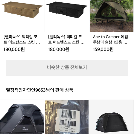
백
패
 만들어 개방감과 통풍 능력을 더했고, 폴
녹
녹
e
이
패
킹
대가 연결되는 중앙 허브에 플라스틱 캡을 
스]
스]
t
나
킹
쉘
택
택
o
백
씌워 빗물이 들어오지 않게 했고, 메쉬 내
경
터
티
티
C
패
부에 물이 고이지 않게 물 배출구도 있습
량
심
컬
컬
a
킹
니다.  🙋🏻‍♂️ Helinox 브랜드 소개 보러가기 
쉘
지
코
코
m
을
👉🏻 https://theres.page.link/YLgy
터
코
트
트
p
할
[헬리녹스] 택티컬 코
[헬리녹스] 택티컬 코
Ape to Camper 에입
동
트
어
어
e
때,
트 어드밴스드 스킨 코
트 어드밴스드 스킨 블
투캠퍼 솔캠 1인용 백
계
텐
드
드
r
요테탄
랙
패킹 경량 쉘터 와이드
가
180,000원
180,000원
159,000원
면
트
밴
밴
에
야전 침대 허그 코트 텐
혹
T
트
스
스
입
한
C
드
드
투
환
비슷한 상품 전체보기
와
스
스
캠
경
이
킨
킨
퍼
에
드
코
블
솔
서
야
요
랙
캠
야
열정적인자연인9653님의 판매 상품
전
테
1
외
침
탄
인
작
대
노
헬
헬
용
업
릿
스
리
리
백
할
지
피
녹
녹
패
때,
코
크
스
스
킹
옥
트
4
택
브
경
상
텐
인
티
이
량
에