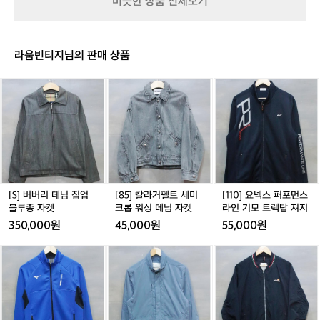
비슷한 상품 전체보기
O
몬
골
골
골
0
O
O
프
프
프
프
7
O
치
치
치
로
1
7
마
마
마
L
라움빈티지님의 판매 상품
2
1
스
스
스
매
4
2
커
커
커
트
-
4
[S]
[8
[1
트
트
트
블
0
-
버
5]
1
(2
(2
(2
랙
(
1
0
버
칼
0]
9
9
9
/
9
3
리
라
요
인
인
인
다
데
거
넥
치)
치)
치)
크
님
펠
스
그
집
트
퍼
레
업
세
포
이
블
미
먼
[S] 버버리 데님 집업
[85] 칼라거펠트 세미
[110] 요넥스 퍼포먼스
O
루
크
스
블루종 자켓
크롭 워싱 데님 자켓
라인 기모 트랙탑 져지
O
종
롭
라
7
350,000원
45,000원
55,000원
자
워
인
1
켓
싱
기
2
[M]
[9
[L]
데
모
4
미
5]
엘
님
트
-
즈
빈
레
자
랙
0
노
폴
쎄
켓
탑
2
퍼
블
헤
져