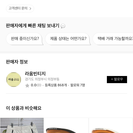
고객센터 문의
판매자에게 빠른 채팅 보내기
판
제
택
판매 중이신가요?
제품 상태는 어떤가요?
택배 거래 가능할까요
매
품
배
중
상
거
이
태
래
신
는
가
판매자 정보
가
어
능
요?
떤
할
라움빈티지
라
가
까
경기도 의정부시 의정부동
+ 팔로우
움
요?
요?
0.0
(0)
등록상품 868개
팔로워 7명
빈
티
지
이 상품과 비슷해요
타
타
[오
타
[오
이
이
클
이
클
틀
틀
리
틀
리