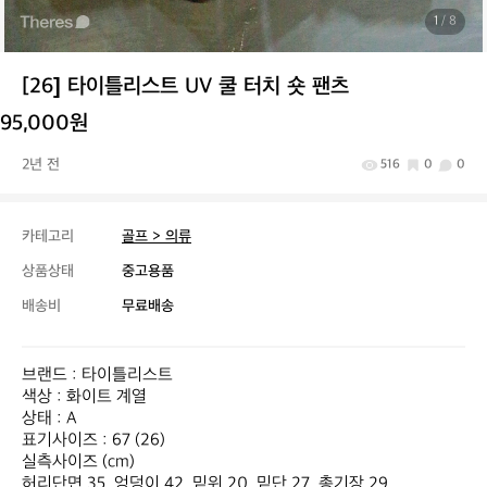
1
/ 8
[26] 타이틀리스트 UV 쿨 터치 숏 팬츠
95,000원
2년 전
516
0
0
카테고리
골프 > 의류
상품상태
중고용품
배송비
무료배송
​브랜드 : 타이틀리스트

색상 : 화이트 계열

상태 : A

표기사이즈 : 67 (26)

실측사이즈 (cm)

허리단면 35  엉덩이 42  밑위 20  밑단 27  총기장 29
