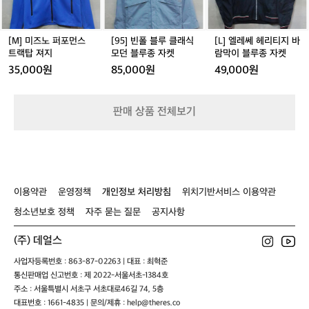
포
루
리
지
먼
클
티
스
래
지
트
식
바
[M] 미즈노 퍼포먼스
[95] 빈폴 블루 클래식
[L] 엘레쎄 헤리티지 바
랙
모
람
트랙탑 져지
모던 블루종 자켓
람막이 블루종 자켓
탑
던
막
35,000원
85,000원
49,000원
져
블
이
지
루
블
종
루
판매 상품 전체보기
자
종
켓
자
켓
이용약관
운영정책
개인정보 처리방침
위치기반서비스 이용약관
청소년보호 정책
자주 묻는 질문
공지사항
(주) 데얼스
사업자등록번호 : 863-87-02263 | 대표 : 최혁준
통신판매업 신고번호 : 제 2022-서울서초-1384호
주소 : 서울특별시 서초구 서초대로46길 74, 5층
대표번호 : 1661-4835 | 문의/제휴 : help@theres.co