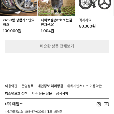
0
분
h
베
림
(t
입
인
생
t
니
활
차
다.
기
또
csc60림 생활기스만있
대차보실분(tt차또는철
픽시사요
초
스
는
어요
인차선호)
보
80,000원
만
철
라
100,000원
1,004원
있
인
이
어
차
더
요
선
의
비슷한 상품 전체보기
호)
시
작
단
계
에
해
당
하
이용약관
운영정책
개인정보 처리방침
위치기반서비스 이용약관
니,
걱
청소년보호 정책
자주 묻는 질문
공지사항
정
하
(주) 데얼스
지
사업자등록번호 : 863-87-02263 | 대표 : 최혁준
마