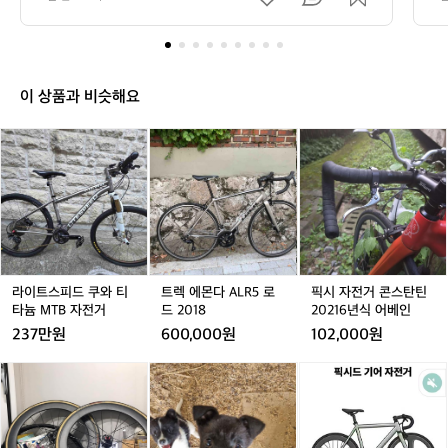
시
표
간
2
6
분
이 상품과 비슷해요
2
0
라
라
트
라
트
픽
초
이
이
렉
이
렉
시
에
트
트
에
트
에
자
타
스
스
몬
스
몬
전
셨
피
피
다
피
다
거
군
드
드
A
드
A
콘
요!
쿠
쿠
L
쿠
L
스
평
와
와
R
와
R
탄
균
티
티
5
티
5
틴
라이트스피드 쿠와 티
트렉 에몬다 ALR5 로
픽시 자전거 콘스탄틴
속
타
타
로
타
로
2
타늄 MTB 자전거
드 2018
20216년식 어베인
도
늄
늄
드
늄
드
0
237만원
600,000원
102,000원
는
M
M
2
M
2
2
약
T
T
0
T
0
1
T
c
대
픽
6.
B
B
1
B
1
6
B
s
차
시
4
자
자
8
자
8
년
c
보
사
k
전
전
전
식
6
실
요
m/
거
거
거
어