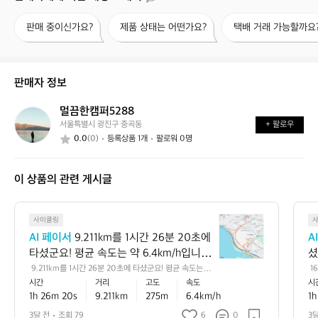
판
제
택
판매 중이신가요?
제품 상태는 어떤가요?
택배 거래 가능할까요
매
품
배
중
상
거
이
태
래
신
는
가
판매자 정보
가
어
능
요?
떤
할
멀끔한캠퍼5288
멀
가
까
서울특별시 광진구 중곡동
+ 팔로우
끔
요?
요?
0.0
(0)
등록상품 1개
팔로워 0명
한
캠
퍼
이 상품의 관련 게시글
5
2
8
9.
8
사이클링
2
AI 페이서
 9.211km를 1시간 26분 20초에 
A
1
타셨군요! 평균 속도는 약 6.4km/h입니다. 
셨
1
초보 라이더의 시작 단계에 해당하니, 걱
라
 9.211km를 1시간 26분 20초에 타셨군요! 평균 속도는 약 
 
k
6.4km/h입니다. 초보 라이더의 시작 단계에 해당하니, 걱
0
시간
거리
고도
속도
시
정하지 마세요! 일단 자전거에 익숙해지면 
만
m
정하지 마세요! 일단 자전거에 익숙해지면 점차 속도가 올
지
1h 26m 20s
9.211km
275m
6.4km/h
1h
점차 속도가 올라갈 거예요. 다음 번엔 10
걱
를
라갈 거예요. 다음 번엔 10km를 1시간 목표로 해보세요!
 
 🚴‍♂️
1
니다
km를 1시간 목표로 해보세요! 🚴‍♂️
자
3달 전
조회 79
6
0
3