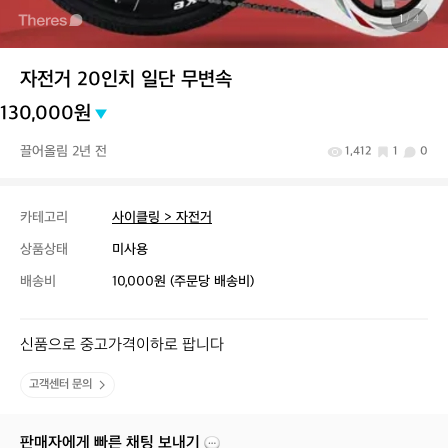
1
/ 4
자전거 20인치 일단 무변속
130,000원
끌어올림 2년 전
1,412
1
0
카테고리
사이클링 > 자전거
상품상태
미사용
배송비
10,000원 (주문당 배송비)
신품으로 중고가격이하로 팝니다
고객센터 문의
판매자에게 빠른 채팅 보내기