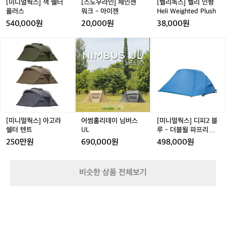
플
워
H
[미니멀웍스] 잭 쉘터
[스노우라인] 체인젠
[헬리녹스] 헬리 인형
😂
러
크
e
플러스
워크 - 아이젠
Heli Weighted Plush
(오
스
-
l
540,000원
20,000원
38,000원
전
아
i
스
이
W
[미
어
어
[미
쿼
젠
e
니
썸
썸
니
트
i
멀
홀
홀
멀
5
g
웍
리
리
웍
0
h
스]
데
데
스]
개
t
아
이
이
디
완
e
고
님
님
피
료)
d
라
버
버
2
P
쉘
스
스
블
[미니멀웍스] 아고라
어썸홀리데이 님버스
[미니멀웍스] 디피2 블
l
터
U
U
루
쉘터 텐트
UL
루 - 더블월 파프리카
u
텐
L
L
-
DP 2
250만원
690,000원
498,000원
s
트
더
h
블
월
비슷한 상품 전체보기
파
프
리
카
D
P