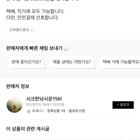
택배, 직거래 모두 가능합니다.

다만, 안전결제 선호합니다.
고객센터 문의
판매자에게 빠른 채팅 보내기
판
제
택
판매 중이신가요?
제품 상태는 어떤가요?
택배 거래 가능할까요
매
품
배
중
상
거
이
태
래
신
는
가
판매자 정보
가
어
능
요?
떤
할
시크한낚시꾼7561
시
가
까
부산광역시 동래구 온천3동
+ 팔로우
크
요?
요?
0.0
(0)
등록상품 1개
팔로워 0명
한
낚
시
이 상품의 관련 게시글
꾼
7