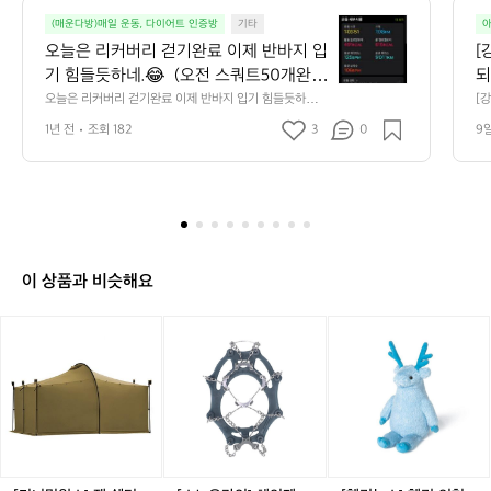
5
오
6
(매운다방)매일 운동, 다이어트 인증방
기타
아
늘
1
오늘은 리커버리 걷기완료 이제 반바지 입
[
은
기 힘들듯하네.😂  (오전 스쿼트50개완
되
리
료)
오
오늘은 리커버리 걷기완료 이제 반바지 입기 힘들듯하네.
[
커
😂  (오전 스쿼트50개완료)
간
 
버
1년 전
조회 182
3
0
9
듬
 
리
 
걷
기
완
료
이
제
이 상품과 비슷해요
반
바
[미
[스
[헬
지
니
노
리
입
멀
우
녹
기
웍
라
스]
힘
스]
인]
헬
들
잭
체
리
듯
쉘
인
인
하
터
젠
형
네.