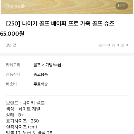
1
/ 10
[250] 나이키 골프 베이퍼 프로 가죽 골프 슈즈
65,000원
2년 전
690
0
0
카테고리
골프 > 가방/수납
상품상태
중고용품
배송비
무료배송
브랜드 : 나이키 골프

색상 : 화이트 계열

상태 : B+

표기사이즈 : 250

실측사이즈 (cm)

발볼 10  뒷굽 3  바닥 28
