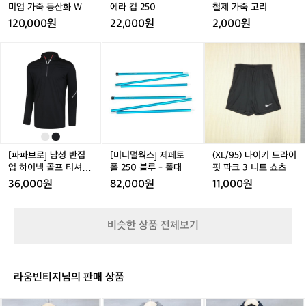
엄
라
제
미엄 가죽 등산화 WW
에라 컵 250
철제 가죽 고리
가
컵
가
-SE-LEISURE
120,000원
22,000원
2,000원
죽
2
죽
등
5
고
[파
[미
(X
산
0
리
파
니
L/
화
브
멀
9
W
로]
웍
5)
W
남
스]
나
-
성
제
이
S
반
페
키
E
집
토
드
-
업
폴
라
[파파브로] 남성 반집
[미니멀웍스] 제페토
(XL/95) 나이키 드라이
L
하
2
이
업 하이넥 골프 티셔츠
폴 250 블루 - 폴대
핏 파크 3 니트 쇼츠
E
이
5
핏
SH-TSAG-902
36,000원
82,000원
11,000원
I
넥
0
파
S
골
블
크
U
프
루
3
비슷한 상품 전체보기
R
티
-
니
E
셔
폴
트
츠
대
쇼
S
츠
라움빈티지님의 판매 상품
H
-
[S]
[8
[1