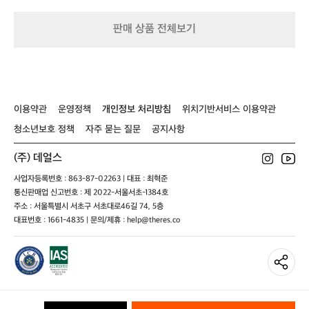
지
루
블
종
루
판매 상품 전체보기
자
종
켓
자
켓
이용약관
운영정책
개인정보 처리방침
위치기반서비스 이용약관
청소년보호 정책
자주 묻는 질문
공지사항
(주) 데얼스
사업자등록번호 : 863-87-02263 | 대표 : 최혁준
통신판매업 신고번호 : 제 2022-서울서초-1384호
주소 : 서울특별시 서초구 서초대로46길 74, 5층
대표번호 : 1661-4835 | 문의/제휴 : help@theres.co