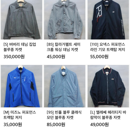
T
버
5]
1
S
버
칼
0]
A
리
라
요
G
데
거
넥
-
님
펠
스
9
집
트
퍼
0
업
세
포
2
블
미
먼
[S] 버버리 데님 집업
[85] 칼라거펠트 세미
[110] 요넥스 퍼포먼스
루
크
스
블루종 자켓
크롭 워싱 데님 자켓
라인 기모 트랙탑 져지
종
롭
라
350,000원
45,000원
55,000원
자
워
인
켓
싱
기
[M]
[9
[L]
데
모
미
5]
엘
님
트
즈
빈
레
자
랙
노
폴
쎄
켓
탑
퍼
블
헤
져
포
루
리
지
먼
클
티
스
래
지
트
식
바
[M] 미즈노 퍼포먼스
[95] 빈폴 블루 클래식
[L] 엘레쎄 헤리티지 바
랙
모
람
트랙탑 져지
모던 블루종 자켓
람막이 블루종 자켓
탑
던
막
35,000원
85,000원
49,000원
져
블
이