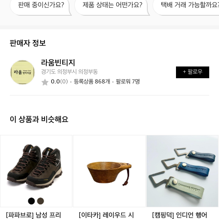
판매 중이신가요?
제품 상태는 어떤가요?
택배 거래 가능할까요
매
품
배
중
상
거
이
태
래
신
는
가
판매자 정보
가
어
능
요?
떤
할
라움빈티지
라
가
까
경기도 의정부시 의정부동
+ 팔로우
움
요?
요?
0.0
(0)
등록상품 868개
팔로워 7명
빈
티
지
이 상품과 비슷해요
[파
[이
[캠
파
타
핑
브
카]
덕]
로]
레
인
남
이
디
성
우
언
프
드
행
리
시
어
미
에
철
[파파브로] 남성 프리
[이타카] 레이우드 시
[캠핑덕] 인디언 행어