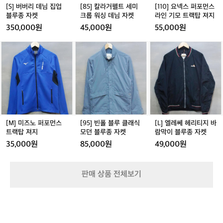
기
블
미
먼
[S] 버버리 데님 집업
[85] 칼라거펠트 세미
[110] 요넥스 퍼포먼스
위
루
크
스
블루종 자켓
크롭 워싱 데님 자켓
라인 기모 트랙탑 져지
한
종
롭
라
350,000원
45,000원
55,000원
고
자
워
인
집
켓
싱
기
[M]
[9
[L]
과
데
모
미
5]
엘
장
님
트
즈
빈
레
인
자
랙
노
폴
쎄
정
켓
탑
퍼
블
헤
신
져
포
루
리
을
지
먼
클
티
엿
스
래
지
볼
트
식
바
수
[M] 미즈노 퍼포먼스
[95] 빈폴 블루 클래식
[L] 엘레쎄 헤리티지 바
랙
모
람
트랙탑 져지
모던 블루종 자켓
람막이 블루종 자켓
있
탑
던
막
습
35,000원
85,000원
49,000원
져
블
이
니
지
루
블
다.
종
루
이
판매 상품 전체보기
자
종
와
켓
자
같
켓
은
공
정