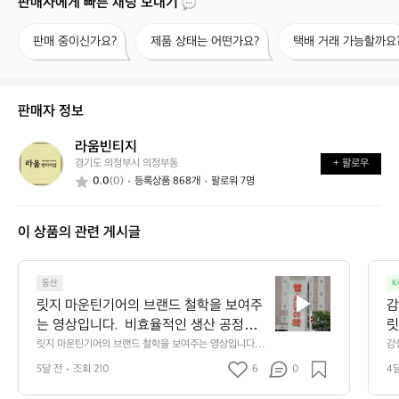
판매자에게 빠른 채팅 보내기
판
제
택
판매 중이신가요?
제품 상태는 어떤가요?
택배 거래 가능할까요
매
품
배
중
상
거
이
태
래
신
는
가
판매자 정보
가
어
능
요?
떤
할
라움빈티지
라
가
까
경기도 의정부시 의정부동
+ 팔로우
움
요?
요?
0.0
(0)
등록상품 868개
팔로워 7명
빈
티
지
이 상품의 관련 게시글
릿
등산
K
지
릿지 마운틴기어의 브랜드 철학을 보여주
감
마
는 영상입니다.  비효율적인 생산 공정을
릿
운
 유지하지만 과거의 방식을 지켜오며 품질
릿지 마운틴기어의 브랜드 철학을 보여주는 영상입니다. 
감
틴
 비효율적인 생산 공정을 유지하지만 과거의 방식을 지켜
어
을 유지하기 위한 고집과 장인 정신을 엿
기
5달 전
조회 210
6
0
4
오며 품질을 유지하기 위한 고집과 장인 정신을 엿볼 수 있
볼 수 있습니다.  이와 같은 공정은 독특한
어
습니다.  이와 같은 공정은 독특한 원단의 질감과 촉감을