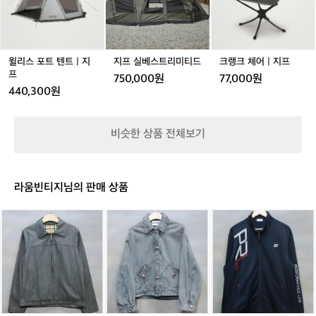
지
트
스
스
어
정
프
텐
트
트
|
을
트
리
리
지
유
|
미
미
프
지
지
티
티
윌리스 포트 텐트 | 지
지프 실베스트리미티드
크랭크 체어 | 지프
하
프
드
드
프
지
750,000원
77,000원
만
440,300원
과
거
의
비슷한 상품 전체보기
방
식
을
지
라움빈티지님의 판매 상품
켜
오
[S]
[8
[1
며
버
5]
1
품
버
칼
0]
질
리
라
요
을
데
거
넥
유
님
펠
스
지
집
트
퍼
하
업
세
포