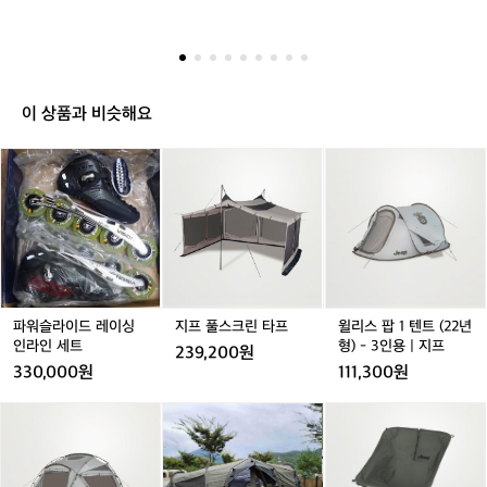
 만들어내며 릿지 마운틴기어의 특별한 감성을 연출합니
의
 원단의 질감과 촉감을 만들어내며 릿지
다.
브
 마운틴기어의 특별한 감성을 연출합니다.
랜
드
철
학
이 상품과 비슷해요
을
보
파
파
지
파
윌
여
워
워
프
워
리
주
슬
슬
풀
슬
스
는
라
라
스
라
팝
영
이
이
크
이
1
상
드
드
린
드
텐
입
레
레
타
레
트
니
이
이
프
이
(2
다.
싱
싱
싱
2
파워슬라이드 레이싱
지프 풀스크린 타프
윌리스 팝 1 텐트 (22년
비
인
인
인
년
인라인 세트
형) - 3인용 | 지프
239,200원
효
라
라
라
형)
330,000원
111,300원
율
인
인
인
-
적
세
세
세
3
윌
지
지
크
인
트
트
트
인
리
프
프
랭
생
용
스
실
실
크
산
|
포
베
베
체
공