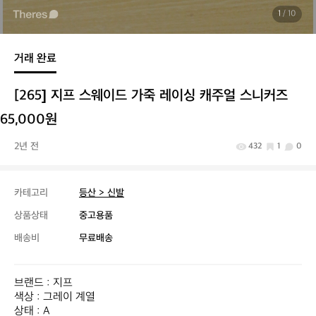
1
/ 10
거래 완료
[265] 지프 스웨이드 가죽 레이싱 캐주얼 스니커즈
65,000원
2년 전
432
1
0
카테고리
등산 > 신발
상품상태
중고용품
배송비
무료배송
브랜드 : 지프

색상 : 그레이 계열

상태 : A
