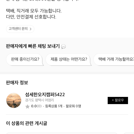
택배, 직거래 모두 가능합니다.

다만, 안전결제 선호합니다.
고객센터 문의
판매자에게 빠른 채팅 보내기
판
제
택
판매 중이신가요?
제품 상태는 어떤가요?
택배 거래 가능할까요
매
품
배
중
상
거
이
태
래
신
는
가
판매자 정보
가
어
능
요?
떤
할
섬세한오지캠퍼5422
섬
가
까
경기도 평택시 여염리
+ 팔로우
세
요?
요?
0.0
(0)
등록상품 1개
팔로워 0명
한
오
지
이 상품의 관련 게시글
캠
퍼