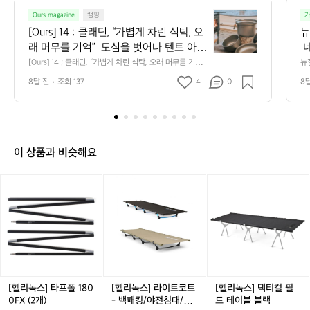
5
[O
4
Ours magazine
캠핑
가
u
2
[Ours] 14 ; 클래딘, “가볍게 차린 식탁, 오
뉴
r
2
래 머무를 기억”  도심을 벗어나 텐트 아래
 
s]
에서 마주한 첫 공기, 불멍 옆에서 물 끓이
 
[Ours] 14 ; 클래딘, “가볍게 차린 식탁, 오래 머무를 기억”  
뉴
1
도심을 벗어나 텐트 아래에서 마주한 첫 공기, 불멍 옆에서 
 
는 소리, 그리고 그릇 위에서 퍼지는 김~
 
4
8달 전
조회 137
4
0
8
물 끓이는 소리, 그리고 그릇 위에서 퍼지는 김~ 그 순간을
서
 그 순간을 고스란히 담기 위해 한 브랜드
스
;
 고스란히 담기 위해 한 브랜드가 망치를 들었습니다.  그
(
 이름은 클래딘.  Chapter 1. 금속의 본질을 탐하다 클래딘
클
점
가 망치를 들었습니다.  그 이름은 클래딘.  
 
은 단순한 ‘캠핑 식기’ 브랜드가 아닙니다. 99.5% 순도 티
 
래
Chapter 1. 금속의 본질을 탐하다 클래딘
 
타늄 원판과 국내 최상급 클래드 공법을 적용해, 티타늄의
렬
딘,
은 단순한 ‘캠핑 식기’ 브랜드가 아닙니다.
언
 장점은 그대로 살리고 단점을 지운 쿡웨어를 만듭니다. 가
곡
“가
볍고 녹슬지 않으며, 내구성과 열전도에 강한 클래딘의 티
 
이 상품과 비슷해요
 99.5% 순도 티타늄 원판과 국내 최상급
 
볍
타늄 웨어는 도시의 부엌에서든 산속의 화로 옆에서 ‘오래
을
 클래드 공법을 적용해, 티타늄의 장점은
고
게
 머무르고 싶은 식탁’을 완성합니다.  Chapter 2. 단순함
 
[헬
[헬
[헬
 그대로 살리고 단점을 지운 쿡웨어를 만
폼
 속의 완성 클래딘의 제품군(냄비, 그리들, 플레이트, 그릇, 
주
차
리
리
리
도마)은 불필요한 장식을 배제하고, ‘필요한 기능’을 가장
타
듭니다. 가볍고 녹슬지 않으며, 내구성과
린
원
녹
 심플하게 구현한 형태입니다. 하나의 티타늄 접시, 하나의 
녹
녹
스가
식
 열전도에 강한 클래딘의 티타늄 웨어는
 
플라이팬이 캠핑의 시작과 끝, 식사와 여유의 경계를 부드
달
스]
스]
스]
탁,
럽게 잇습니다.  Chapter 3. 캠핑을 넘어 일상으로 클래딘
며
 도시의 부엌에서든 산속의 화로 옆에서
안
타
라
택
오
은 단순히 아웃도어 전용이 아니라, 당신의 일상 주방에도
 
 ‘오래 머무르고 싶은 식탁’을 완성합니다.  
합
프
이
티
 어울릴 만큼 깔끔하고 세련된 디자인을 지향합니다. 거친
을
래
폴
트
컬
Chapter 2. 단순함 속의 완성 클래딘의 제
데
 자연 속이든, 집 앞 베란다든 클래딘이라면 어떤 공간도
럽
머
1
코
필
 ‘자연스러운 식탁’으로 바꾸어 줍니다.  Chapter 4. 지속
꼭 
품군(냄비, 그리들, 플레이트, 그릇, 도마)
 
무
 가능한 가치 티타늄은 가볍고 오래가며 재활용 가능한 금
 
8
트
드
[헬리녹스] 타프폴 180
[헬리녹스] 라이트코트
[헬리녹스] 택티컬 필
은 불필요한 장식을 배제하고, ‘필요한 기
 
를
속입니다. 클래딘은 이 본질을 존중하며, 한 번의 소비가
라
0
-
테
0FX (2개)
- 백패킹/야전침대/초
드 테이블 블랙
기
능’을 가장 심플하게 구현한 형태입니다.
은
 오래도록 의미 있도록 만드는 것을 목표로 합니다.  매 시
타