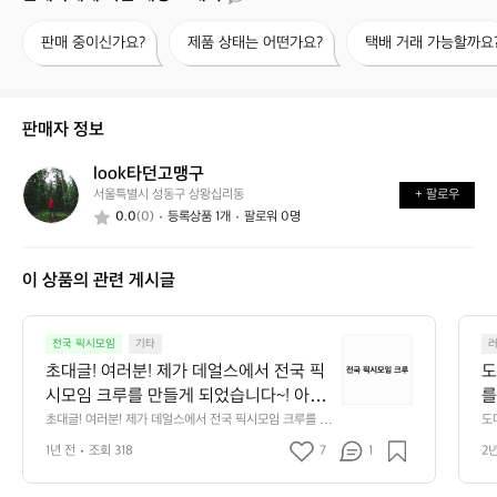
판
제
택
판매 중이신가요?
제품 상태는 어떤가요?
택배 거래 가능할까요
매
품
배
중
상
거
이
태
래
신
는
가
판매자 정보
가
어
능
요?
떤
할
look타던고맹구
l
가
까
서울특별시 성동구 상왕십리동
+ 팔로우
o
요?
요?
0.0
(0)
등록상품 1개
팔로워 0명
o
k
타
이 상품의 관련 게시글
던
고
맹
초
구
전국 픽시모임
기타
대
초대글! 여러분! 제가 데얼스에서 전국 픽
도
글!
시모임 크루를 만들게 되었습니다~! 아직
를
여
은 인원이 적지만~! 점차 발전하여 다같이 
 
초대글! 여러분! 제가 데얼스에서 전국 픽시모임 크루를 만
도
러
들게 되었습니다~! 아직은 인원이 적지만~! 점차 발전하여
와
뭉쳐 서로 도움을 주고 대차의 관해 물어
식
분!
1년 전
조회 318
7
1
2
 다같이 뭉쳐 서로 도움을 주고 대차의 관해 물어보기도 하
통
보기도 하는 그런 크루가 됩시다!  픽시 로
 
제
는 그런 크루가 됩시다!  픽시 로드자전거 자전거 픽시크루
는
가
 
드자전거 자전거 픽시크루
하