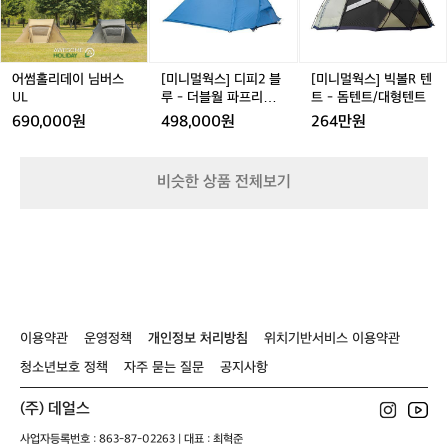
데
데
스]
데
스]
아
t
이
이
디
이
빅
직
e
님
님
피
님
볼
은
d
버
버
2
버
R
인
P
스
스
블
스
텐
어썸홀리데이 님버스
[미니멀웍스] 디피2 블
[미니멀웍스] 빅볼R 텐
원
l
U
U
루
U
트
UL
루 - 더블월 파프리카
트 - 돔텐트/대형텐트
이
u
L
L
-
L
-
L
DP 2
적
690,000원
498,000원
264만원
s
더
돔
지
h
블
텐
만
월
트/
~!
비슷한 상품 전체보기
파
대
점
프
형
차
리
텐
발
카
트
전
D
하
P
여
2
다
같
이용약관
운영정책
개인정보 처리방침
위치기반서비스 이용약관
이
뭉
청소년보호 정책
자주 묻는 질문
공지사항
쳐
서
(주) 데얼스
로
사업자등록번호 : 863-87-02263 | 대표 : 최혁준
도