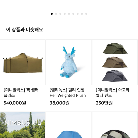
도
데
알
 
얼
도
번
스
음
에
용
서
이 상품과 비슷해요
요
전
국
[미
[헬
[미
픽
니
리
니
시
멀
녹
멀
모
웍
스]
웍
임
스]
헬
스]
크
잭
리
아
루
쉘
인
고
를
터
형
라
만
플
H
쉘
[미니멀웍스] 잭 쉘터
[헬리녹스] 헬리 인형
[미니멀웍스] 아고라
들
러
e
터
플러스
Heli Weighted Plush
쉘터 텐트
게
스
l
텐
540,000원
38,000원
250만원
되
i
트
었
W
어
어
[미
어
[미
습
e
썸
썸
니
썸
니
니
i
홀
홀
멀
홀
멀
다
g
리
리
웍
리
웍
~!
h