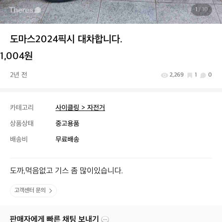
1
/ 10
도마스2024픽시 대차합니다.
1,004원
2년 전
2,269
1
0
카테고리
사이클링 > 자전거
상품상태
중고용품
배송비
무료배송
도까,먹음없고 기스 좀 많이있습니다.
고객센터 문의
판매자에게 빠른 채팅 보내기