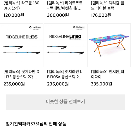
8
트
드
[헬리녹스] 타프폴 180
[헬리녹스] 라이트코트
[헬리녹스] 택티컬 필
수
0
-
테
0FX (2개)
- 백패킹/야전침대/초
드 테이블 블랙
있
0
백
이
경량
는
120,000원
300,000원
176,000원
F
패
블
을
X
킹/
블
왕
[헬
[헬
[헬
(2
야
랙
리
리
리
리
개)
전
솔
녹
녹
녹
침
트
스]
스]
스]
대/
캠
릿
릿
벤
초
핑
지
지
치
경
장
라
라
원
량
은
인
인
_
캠
D
L
타
[헬리녹스] 릿지라인 D
[헬리녹스] 릿지라인 L
[헬리녹스] 벤치원_타
핑
L
B
이
L135 등산스틱 2개 세
B130SA 등산스틱 2개
이다이
과
1
1
다
트 - 3단스틱/트레킹폴
세트 - 3단스틱/트레킹
235,000원
236,000원
335,000원
바
3
3
이
폴
다
5
0
의
등
S
비슷한 상품 전체보기
완
산
A
벽
스
등
한
틱
산
조
2
스
활기찬백패커3751님의 판매 상품
화
개
틱