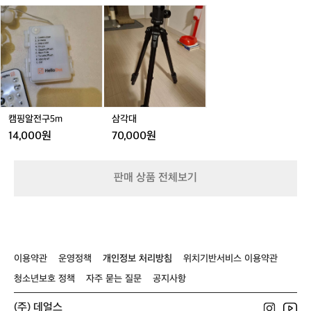
를
세
2
캠
삼
이
트
개
핑
각
루
-
세
알
대
는
3
트
전
장
단
-
구
소
스
3
5
입
틱/
단
m
니
트
스
다.
레
틱/
캠핑알전구5m
삼각대
인
킹
트
천
폴
레
14,000원
70,000원
중
킹
구
폴
용
판매 상품 전체보기
유
서
로
에
위
치
이용약관
운영정책
개인정보 처리방침
위치기반서비스 이용약관
해
있
청소년보호 정책
자주 묻는 질문
공지사항
으
며,
(주) 데얼스