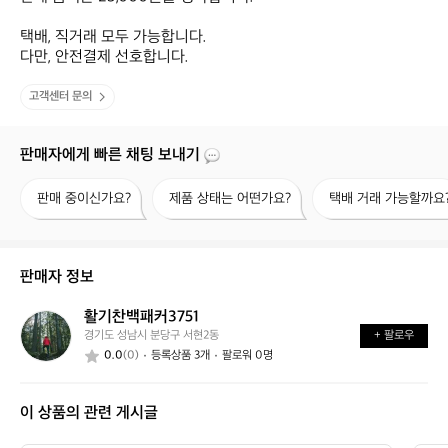
택배, 직거래 모두 가능합니다.

다만, 안전결제 선호합니다.
고객센터 문의
판매자에게 빠른 채팅 보내기
판
제
택
판매 중이신가요?
제품 상태는 어떤가요?
택배 거래 가능할까요
매
품
배
중
상
거
이
태
래
신
는
가
판매자 정보
가
어
능
요?
떤
할
활기찬백패커3751
활
가
까
경기도 성남시 분당구 서현2동
+ 팔로우
기
요?
요?
0.0
(0)
등록상품 3개
팔로워 0명
찬
백
패
이 상품의 관련 게시글
커
3