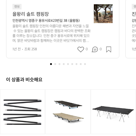
7
을
5
캠핑
왕
1
을왕리 솔트 캠핑장
진
리
인천광역시 영종구 용유서로423번길 38 (을왕동)
강
솔
을왕리 솔트 캠핑장 인천의 아름다운 해변과 자연을 느낄
진
트
 수 있는 을왕리 솔트 캠핑장은 캠핑과 바다의 완벽한 조화
관
캠
를 이루는 장소입니다. 인천 중구 용유서로에 위치해 있으
곳
며, 맑은 바닷바람과 함께하는 이곳은 바닷가에서의 캠핑
에
핑
을 원하는 이들에게 이상적인 선택입니다. 낮에는 해양 스
대
장
1년 전
조회 258
0
0
1년
포츠를 즐기거나 해변을 거닐며 힐링의 시간을 만끽할 수
 
인
 있고, 저녁이면 캠프파이어와 함께 로맨틱한 노을을 감상
장
천
할 수 있습니다.  을왕리 솔트 캠핑장은 각각 독립된 사이
가
의
트로 구성되어 있어 프라이버시를 보장하며, 다양한 편의
어
 시설이 마련되어 있어 초보 캠퍼도 손쉽게 방문할 수 있습
아
휴
니다. 야영장 주변에는 맛있는 해산물 식당과 카페가 즐비
속
름
이 상품과 비슷해요
해 있어 캠핑을 하면서 입맛도 만족할 수 있습니다. 또한,
 
다
 가족 단위 방문객을 위해 어린이 놀이터도 갖춰져 있어 자
서
운
녀와 함께하는 캠핑에 최적화되어 있습니다.  휴식과 여가
 
[헬
[헬
[헬
해
를 모두 충족시킬 수 있는 을왕리 솔트 캠핑장은 인천에서
 
리
리
리
변
의 특별한 캠핑 경험을 제공합니다. 이곳의 매력은 자연 그
어
녹
녹
녹
대로의 경치와 바다의 상쾌한 기운에서 더욱 빛나며, 자연
세
과
 속에서 여유를 찾아보는 것은 어떨까요? 인기 정도: ★★
스]
스]
스]
자
★★☆
타
라
택
연
프
이
티
을
폴
트
컬
느
1
코
필
낄