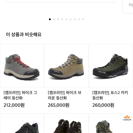
의
안
6
접
방
 
을
로
려
 
의
 
 
이 상품과 비슷해요
 
가
 
코
[캠
[캠
[캠
라
망
수!
프
프
프
킹
라
라
라
인]
인]
인]

하
하
포
 
이
이
스
천
크
크
2
 
그
브
카
자
레
라
키
[캠프라인] 하이크 그
[캠프라인] 하이크 브
[캠프라인] 포스2 카키
은
이
운
등
레이 등산화
라운 등산화
등산화
등
등
산
212,000원
265,000원
260,000원
산
산
화
화
화
[캠
[파
[캠
프
파
프
라
브
라