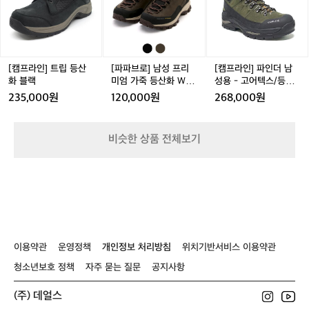
인]
로]
인]
트
남
파
립
성
인
등
프
더
산
리
남
화
미
성
[캠프라인] 트립 등산
[파파브로] 남성 프리
[캠프라인] 파인더 남
블
엄
용
화 블랙
미엄 가죽 등산화 WW
성용 - 고어텍스/등산
랙
가
-
-SE-LEISURE
화
235,000원
120,000원
268,000원
죽
고
등
어
산
텍
비슷한 상품 전체보기
화
스/
W
등
W
산
-
화
S
E
-
L
이용약관
운영정책
개인정보 처리방침
위치기반서비스 이용약관
E
I
청소년보호 정책
자주 묻는 질문
공지사항
S
U
(주) 데얼스
R