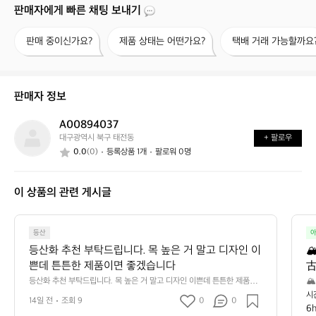
판매자에게 빠른 채팅 보내기
판
제
택
판매 중이신가요?
제품 상태는 어떤가요?
택배 거래 가능할까요
매
품
배
중
상
거
이
태
래
신
는
가
판매자 정보
가
어
능
요?
떤
할
A00894037
A
가
까
대구광역시 북구 태전동
+ 팔로우
0
요?
요?
0.0
(0)
등록상품 1개
팔로워 0명
0
8
9
이 상품의 관련 게시글
4
0
3
7
등산
아
등산화 추천 부탁드립니다. 목 높은 거 말고 디자인 이

쁜데 튼튼한 제품이면 좋겠습니다
古
 
등산화 추천 부탁드립니다. 목 높은 거 말고 디자인 이쁜데 튼튼한 제품이

면 좋겠습니다
료!
시
이
14일 전
조회 9
0
0
도
6
게
벽