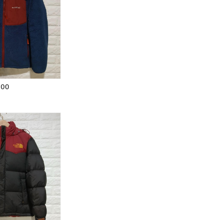
일)
,
%
100
!