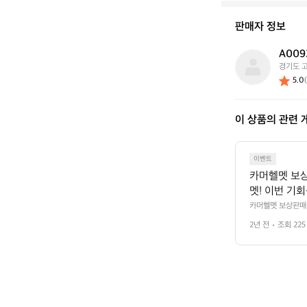
이
신
판매자 정보
가
요?
A009
A
경기도 
0
5.0
(
0
9
3
이 상품의 관련 
7
6
3
1
이벤트
카머헬멧 보상판매
멧! 이번 기회를
구매 찬스! 
카머헬멧 보상판매 이벤
 3.19(화)~ 4.
매 이벤트는,
2년 전
조회 225
레이드!  카머 보
온라인 몰에서 
에서 참여고고씽!!! 
 피엔자 헬멧 450,0
오스 헬멧 236
6,500 원
렌다 헬멧 456