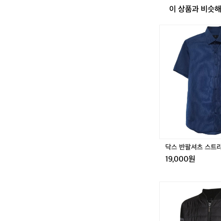
이 상품과 비슷
닥
스
반
팔
셔
츠
스
트
라
이
프
9
5
닥스 반팔셔츠 스트라이
-
19,000원
1
0
0
[파
파
브
로]