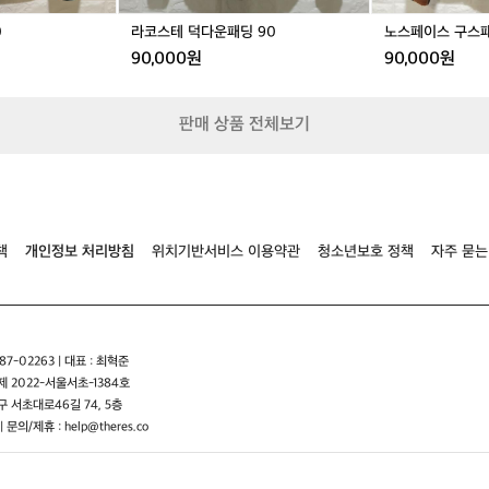
구
0
라코스테 덕다운패딩 90
노스페이스 구스패
형
90,000원
90,000원
헬
멧
을
카
판매 상품 전체보기
머
헬
멧
으
로
업
책
개인정보 처리방침
위치기반서비스 이용약관
청소년보호 정책
자주 묻는
그
레
이
드
카
7-02263 | 대표 : 최혁준
머
 2022-서울서초-1384호
보
 서초대로46길 74, 5층
상
| 문의/제휴 : help@theres.co
판
매
이