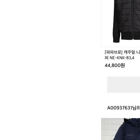
캐
주
얼
니
트
패
딩
집
업
[파파브로] 캐주얼 니
점
퍼 NE-KNK-83,4
퍼
44,800원
N
E
-
K
N
K
-
A00937631님
8
3,
4
디
스
커
버