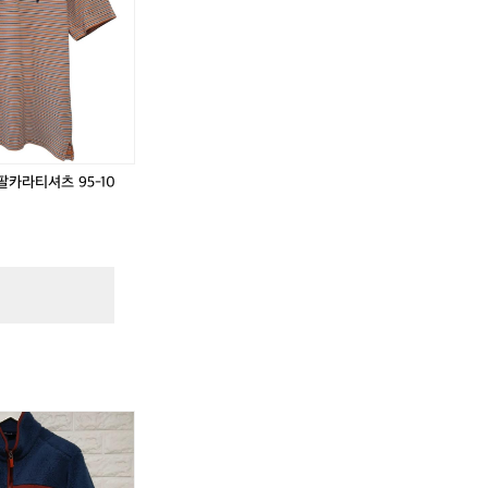
로
로
렌
렌
반
반
팔
팔
!
카
카
라
라
티
티
셔
셔
츠
츠
팔카라티셔츠 95-10
9
9
5
5
-
-
1
1
0
0
0
0
!
폴
폴
로
로
티
티
화)