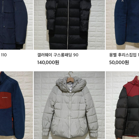
(
0
구
스
카
스
집
머
롱
업
헬
패
1
멧
딩
0
5
9
0
종
0
3
0
110
갤러웨이 구스롱패딩 90
몽벨 후리스집업 
할
인
140,000원
50,000원
가
격
라
노
구
코
스
매
스
페
찬
테
이
스
덕
스
오
다
구
래
운
스
되
패
패
고
딩
딩
파
9
9
손
0
5
된