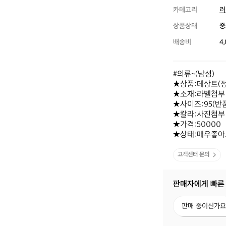
카테고리
러
상품상태
중
배송비
4
#의류~(남성)

★상품:데상트(정
★소재:라벨첨부

★사이즈:95(반품
★칼라:사진첨부 
★가격:50000

★상태:매우좋아
고객센터 문의
판매자에게 빠른
판
판매 중이신가요
매
중