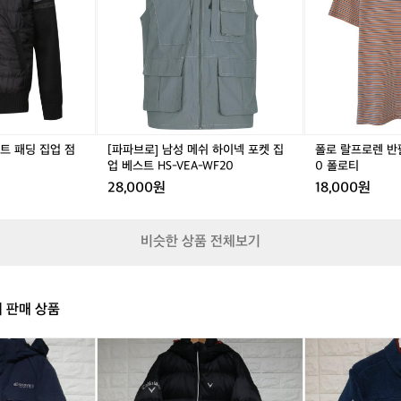
던
남
로
카
성
렌
머
메
반
헬
쉬
팔
멧
하
카
이
이
라
번
넥
티
기
포
셔
회
켓
츠
트 패딩 집업 점
[파파브로] 남성 메쉬 하이넥 포켓 집
폴로 랄프로렌 반
를
집
9
업 베스트 HS-VEA-WF20
0 폴로티
놓
업
5
28,000원
18,000원
치
베
-
지
스
1
마
트
0
세
비슷한 상품 전체보기
H
0
요
S
폴
3.
-
로
1
V
티
9
의 판매 상품
E
(
A
~
-
갤
몽
4.
W
러
벨
2
F
웨
후
1
2
이
리