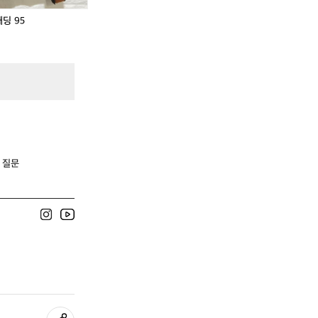
딩 95
 질문
!