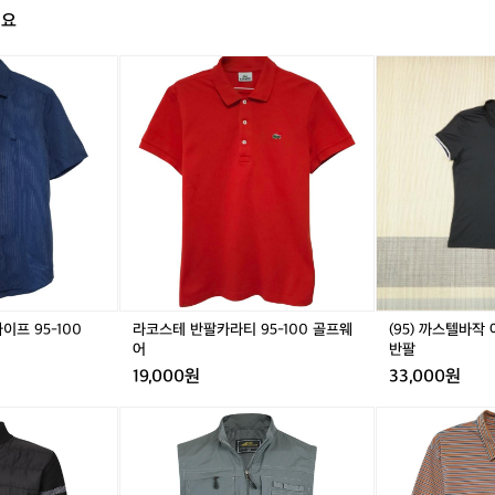
어
해요
업
(
닥
라
닥
라
(9
e
스
코
스
코
5)
a
반
스
반
스
까
r
팔
테
팔
테
스
u
셔
반
셔
반
텔
p)
츠
팔
츠
팔
바
F
스
카
스
카
작
i
트
라
트
라
여
t
라
티
라
티
성
&
이
9
이
9
스
S
프
5
프
5
트
a
9
-
9
-
레
f
5
1
5
1
치
e
프 95-100
라코스테 반팔카라티 95-100 골프웨
(95) 까스텔바작
-
0
-
0
아
어
반팔
t
1
0
1
0
트
y
19,000원
33,000원
0
골
0
골
웍
u
0
프
0
프
반
p!
[파
폴
웨
웨
팔
갖
파
로
어
어
고
브
랄
잎
로]
프