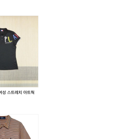
G
닥
라
(9
닥
라
(9
스
코
5)
스
코
5)
반
스
까
반
스
까
팔
테
스
팔
테
스
셔
반
텔
셔
반
텔
!
츠
팔
바
츠
팔
바
스
카
작
스
카
작
트
라
여
트
라
여
라
티
성
라
티
성
이
9
스
이
9
스
프
5
트
프
5
트
9
-
레
9
-
레
5
1
치
5
1
치
 여성 스트레치 아트웍
-
0
아
-
0
아
1
0
트
1
0
트
0
골
웍
0
골
웍
0
프
반
0
프
반
폴
폴
웨
팔
웨
팔
로
로
어
어
랄
랄
프
프