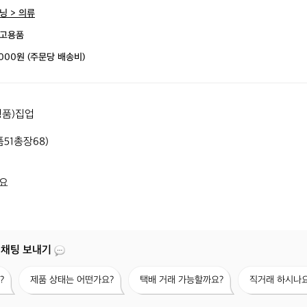
닝 > 의류
고용품
,000원 (주문당 배송비)
품)집업 

51총장68)



요
 채팅 보내기
제
택
직
?
제품 상태는 어떤가요?
택배 거래 가능할까요?
직거래 하시나요
품
배
거
상
거
래