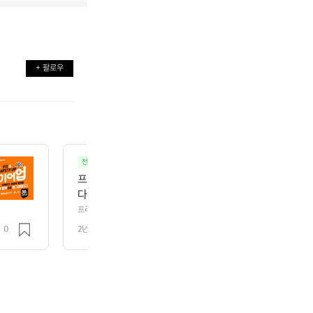
+ 팔로우
전강사의 스쿠버, 프리다이빙 강습
기타
프리다이빙, 스쿠버다이빙을 하다보면 이런 부분에선 조
다 느껴지시는 순간들이 있으실거에요  내가 부족한 스
심업 할 수 있게 도와드려요 👀  ↗️ 프리/스쿠버 스킬업 트레이
프리다이빙, 스쿠버다이빙을 하다보면 이런 부분에선 조금 더 배움이 필요할
거에요  내가 부족한 스킬만 쪽집개처럼 스킬업, 수심업 할 수 있게 도와드려요 
ge.link/MPzF
0
2년 전
조회 348
https://theres.page.link/MPzF