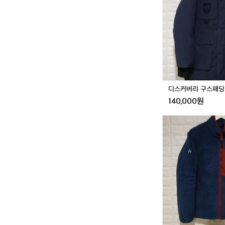
리
구
스
패
딩
1
1
0
디스커버리 구스패딩 
140,000원
몽
벨
후
리
스
집
업
1
0
0