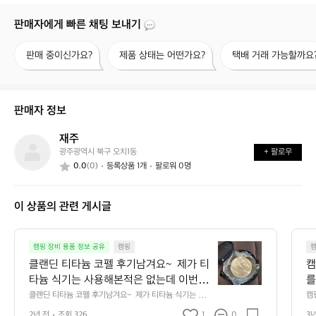
판매자에게 빠른 채팅 보내기
판
제
택
판매 중이신가요?
제품 상태는 어떤가요?
택배 거래 가능할까요
매
품
배
중
상
거
이
태
래
신
는
가
판매자 정보
가
어
능
요?
떤
할
재주
재
가
까
광주광역시 북구 오치1동
+ 팔로우
주
요?
요?
0.0
(0)
등록상품 1개
팔로워 0명
이 상품의 관련 게시글
클
캠핑 장비 용품 정보 공유
캠핑
랜
클랜딘 티타늄 코펠 후기남겨요~  제가 티
캠
딘
타늄 식기는 사용해본적은 없는데 이번에
를
티
 구매해서 사용해봤어요 근데 너무 좋더라
문
클랜딘 티타늄 코펠 후기남겨요~  제가 티타늄 식기는 사
캠
타
용해본적은 없는데 이번에 구매해서 사용해봤어요 근데 너
지
구요~  간단하게 느낀 점만 말하면 고급스
용
늄
2년 전
조회 326
1
0
3