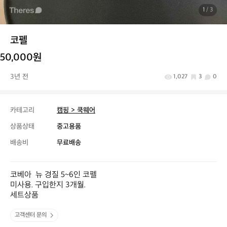
1
/ 3
코펠
50,000원
3년 전
1,027
3
0
카테고리
캠핑 > 쿡웨어
상품상태
중고용품
배송비
무료배송
코베아  뉴 경질 5~6인 코펠

미사용. 구입한지 3개월.

세트상품
고객센터 문의