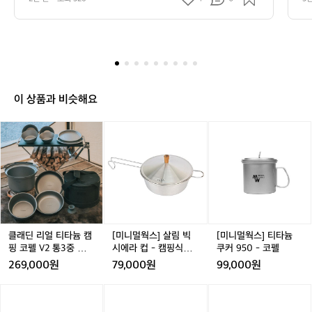
무 좋더라구요~  간단하게 느낀 점만 말하면 고급스럽고
려
럽고 튼튼합니다. 클래딘의 경우 와디즈
를
코
 튼튼합니다. 클래딘의 경우 와디즈 완판 이유가 있더라구
춰
요 티타늄이 너무 두텁지만 무게는 크게 나가지 않고 강도
펠
 
 완판 이유가 있더라구요 티타늄이 너무
 
가 너무 우수해서 비싸지만 막 사용할 수 있는 매력이 있더
트
후
 두텁지만 무게는 크게 나가지 않고 강도
으
라구요  그리고 접시, 냄비 그리고 밥솥 등 다양하게 구성
나
기
가 너무 우수해서 비싸지만 막 사용할 수
정
되어 있어서 사실 집에서 사용하기도 좋은 것 같아요~  기
고
남
회가 된다면 꼭 티타늄 식기, 코펠 사용해 보세요 ㅎㅎ
충
 있는 매력이 있더라구요  그리고 접시, 냄
젠
겨
 
비 그리고 밥솥 등 다양하게 구성되어 있
 
요
 
이 상품과 비슷해요
어서 사실 집에서 사용하기도 좋은 것 같
임
하
~
 
아요~  기회가 된다면 꼭 티타늄 식기, 코
제
 
이
클
클
[미
클
[미
가
펠 사용해 보세요 ㅎㅎ
가
하
래
래
니
래
니
티
천!
트
딘
딘
멀
딘
멀
타
베
용
리
리
웍
리
웍
는
늄
품
얼
얼
스]
얼
스]
몬
식
제
티
티
살
티
티
가
기
인
타
타
림
타
타
이
는
 
늄
늄
빅
늄
늄
사
 
 
캠
캠
시
캠
쿠
클래딘 리얼 티타늄 캠
[미니멀웍스] 살림 빅
[미니멀웍스] 티타늄
용
원
르
핑
핑
에
핑
커
비
핑 코펠 V2 통3중 티타
시에라 컵 - 캠핑식기/
쿠커 950 - 코펠
해
용
펠
코
코
라
코
9
늄 코펠 세트 13p
코펠
본
269,000원
79,000원
99,000원
고
로
펠
펠
컵
펠
5
적
스
추
V
V
-
V
0
V
은
벨
[스
벨

2
2
캠
2
-
2
 
없
들
락
노
락