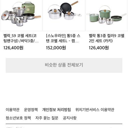
통
통
핑
통
코
는
불
_
우
통
3
3
식
3
펠
3
데
S
라
3
젠
중
중
기/
중
이
9
인]
중
지
티
티
코
티
번
코
통
컬
볍
타
타
펠
타
에
펠
5
러
브
늄
늄
늄
구
세
중
9
코
코
코
레
매
트
스
코
벨락_S9 코펠 세트(코
[스노우라인] 통5중 스
벨락 통3중 컬러9 코펠
펠
펠
펠
해
 
(코
텐
펠
팅팬구성) /바닥3중/캠
텐 코펠 세트L - 캠핑
2인 세트 (카키)
세
세
세
서
팅
코
2
지
핑전용
코펠
126,400원
152,000원
126,400원
트
트
트
사
팬
펠
인
8
1
1
1
1
용
구
세
세
 
3
3
3
3
해
성)
트
트
면
비슷한 상품 전체보기
p
p
p
p
봤
/
L
(카
비
어
바
-
키)
 
요
닥
캠
근
추
3
핑
데
중/
코
 
너
캠
펠
 
무
핑
능
좋
전
이용약관
운영정책
개인정보 처리방침
위치기반서비스 이용약관
더
용
라
청소년보호 정책
자주 묻는 질문
공지사항
구
요