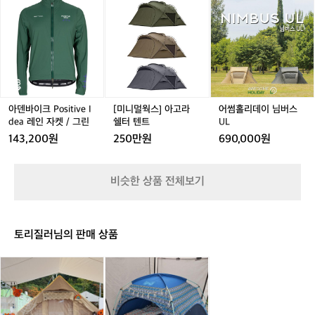
아
[미
어
i
젠
e
덴
니
썸
k
i
바
멀
홀
i/%
g
이
웍
리
E
h
크
스]
데
B%
t
P
아
이
A
e
o
고
님
1%
d
s
라
버
9
P
i
쉘
스
아덴바이크 Positive I
[미니멀웍스] 아고라
어썸홀리데이 님버스
C%
l
t
터
U
dea 레인 자켓 / 그린
쉘터 텐트
UL
E
u
i
텐
L
B%
143,200원
250만원
690,000원
s
v
트
B
h
e
2%
I
8
비슷한 상품 전체보기
d
4%
e
E
a
D%
레
8
토리질러님의 판매 상품
인
A%
자
B
네
콜
켓
8
이
맨
/
_%
처
X
그
E
하
P
린
거래 완료
C%