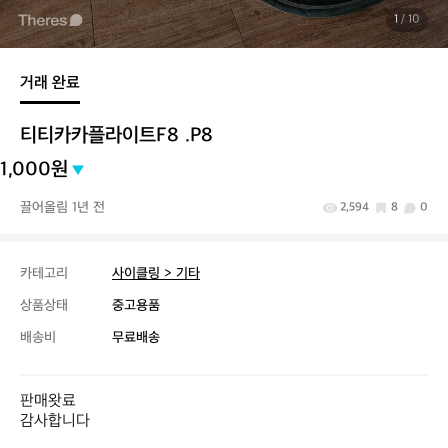
1
/ 10
거래 완료
티티카카플라이트F8 .P8
1,000원
끌어올림 1년 전
2,594
8
0
카테고리
사이클링 > 기타
상품상태
중고용품
배송비
무료배송
판매왓료 

감사합니다