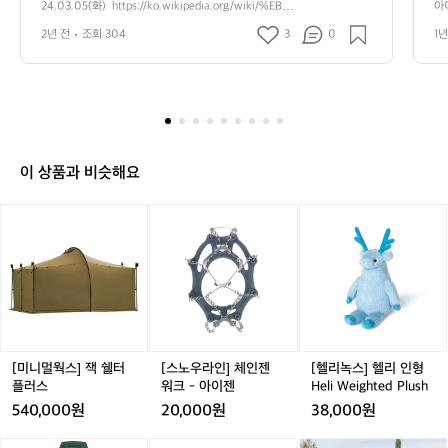
8A%B8_%EC%8A%90%EB%9F%AC
0
24.03.05(화)  https://ko.wikipedia.org/wiki/%EB%A
아
0
1%9C%EB%B2%84%ED%8A%B8_%EC%8A%90%
거대
0
5
2년 전
조회 304
3
0
1년
EB%9F%AC
E
4
(화)
4
h
F
0
4
t
C
8
t
0
p
2
s://
k
이 상품과 비슷해요
o.
w
[미
[스
[헬
i
니
노
리
k
멀
우
녹
i
웍
라
스]
p
스]
인]
헬
e
잭
체
리
d
쉘
인
인
i
터
젠
형
a.
플
워
H
[미니멀웍스] 잭 쉘터
[스노우라인] 체인젠
[헬리녹스] 헬리 인형
o
러
크
e
플러스
워크 - 아이젠
Heli Weighted Plush
r
스
-
l
540,000원
20,000원
38,000원
g/
아
i
w
이
W