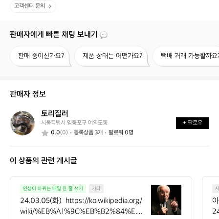
고객센터 문의
판매자에게 빠른 채팅 보내기
판
제
택
판매 중이신가요?
제품 상태는 어떤가요?
택배 거래 가능할까요
매
품
배
중
상
거
이
태
래
신
는
가
판매자 정보
가
어
능
요?
떤
할
토리질러
토
가
까
서울특별시 영등포구 여의도동
+ 팔로우
리
요?
요?
0.0
(0)
등록상품 3개
팔로워 0명
질
러
이 상품의 관련 게시글
2
인생이 바뀌는 매일 한 줄 쓰기
기타
4.
24.03.05(화)  https://ko.wikipedia.org/
아
0
wiki/%EB%A1%9C%EB%B2%84%ED%
2
3.