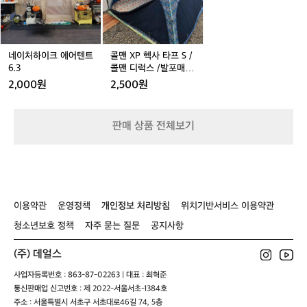
이
헥
8
크
사
A%
에
타
9
어
프
0%
텐
S
네이처하이크 에어텐트
콜맨 XP 헥사 타프 S /
E
트
/
6.3
콜맨 디럭스 /발포매
B%
6.
콜
트/ 미니쉘프 / 강아지
2,000원
2,500원
9
3
맨
대형 울타리 / 멀티 상
F%
판(양문형 폴딩박스 전
디
A
용) / 신일 제빙기 / 좌
럭
C
판매 상품 전체보기
식 폴딩의자 / 간이바
스
비큐의자 / 1인용 발포
/
매트/ 파크론돗자리/롤
발
테이
포
매
트/
이용약관
운영정책
개인정보 처리방침
위치기반서비스 이용약관
미
니
청소년보호 정책
자주 묻는 질문
공지사항
쉘
프
(주) 데얼스
/
강
사업자등록번호 : 863-87-02263 | 대표 : 최혁준
아
통신판매업 신고번호 : 제 2022-서울서초-1384호
지
주소 : 서울특별시 서초구 서초대로46길 74, 5층