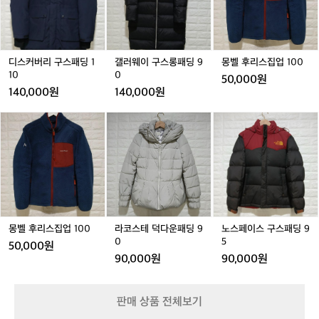
리
구
스
h
구
스
집
스
롱
업
패
패
1
딩
딩
0
디스커버리 구스패딩 1
갤러웨이 구스롱패딩 9
몽벨 후리스집업 100
1
9
0
10
0
50,000원
1
0
140,000원
140,000원
0
몽
라
노
벨
코
스
후
스
페
리
테
이
스
덕
스
집
다
구
업
운
스
1
패
패
0
딩
딩
몽벨 후리스집업 100
라코스테 덕다운패딩 9
노스페이스 구스패딩 9
0
9
9
0
5
50,000원
0
5
90,000원
90,000원
판매 상품 전체보기