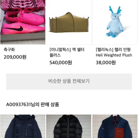
크
크
A
크
A
E
축
축
[미
축
[헬
3
3
T
3
T
우
3
구
구
니
구
리
니
니
6
니
6
븐
화
화
멀
화
녹
트
트
1
트
1
플
웍
스]
쇼
쇼
1
쇼
1
로
스]
헬
츠
츠
2
츠
2
우
잭
리
-
-
숏
쉘
인
0
0
팬
터
형
2
2
츠
플
H
축구화
[미니멀웍스] 잭 쉘터
[헬리녹스] 헬리 인형
1
1
러
e
플러스
Heli Weighted Plush
209,000원
스
l
540,000원
38,000원
i
W
e
비슷한 상품 전체보기
i
g
h
t
A00937631님의 판매 상품
e
d
디
갤
몽
P
스
러
벨
l
커
웨
후
u
버
이
리
s