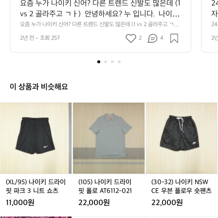
요즘 누가 나이키 신어? 다른 트렌드 신발도 많은데 (1 
2
vs 2 골라주고 ㄱㅏ)  안녕하세요? 누 입니다.  나이키
자
 에어포스로 오래 신고다녔는데 러닝화는 그닥 잘 모
인
요즘 누가 나이키 신어? 다른 트렌드 신발도 많은데 (1 vs 2 골라주고 ㄱㅏ)  
2
안녕하세요? 누 입니다.  나이키 에어포스로 오래 신고다녔는데 러닝화는
 
르겠다는 의견이었음 근데 나이키 주가 서서히 떨어
 
2년 전
조회 257
2
4
2
 그닥 잘 모르겠다는 의견이었음 근데 나이키 주가 서서히 떨어지고 온러
발,
지고 온러닝, 호카같은 ㄱㅊ은 브랜드들 많이 치고올
닝, 호카같은 ㄱㅊ은 브랜드들 많이 치고올라와서 고민중  1: 근본은 나이
키. 2: 호카 온러닝 등이 더 대세
라와서 고민중  1: 근본은 나이키. 2: 호카 온러닝 등이 
더 대세
이 상품과 비슷해요
(X
(X
(1
(X
(1
(3
(
(
L/
L/
0
L/
0
0
L
9
9
5)
9
5)
-
9
5)
5)
나
5)
나
3
5
나
나
이
나
이
2)
이
이
키
이
키
나
키
키
드
키
드
이
드
드
라
드
라
키
라
라
이
라
이
N
(XL/95) 나이키 드라이
(105) 나이키 드라이
(30-32) 나이키 NSW
이
이
핏
이
핏
S
핏 파크 3 니트 쇼츠
핏 폴로 AT6112-021
CE 우븐 플로우 숏팬츠
핏
핏
폴
핏
폴
W
11,000원
22,000원
22,000원
파
파
로
파
로
C