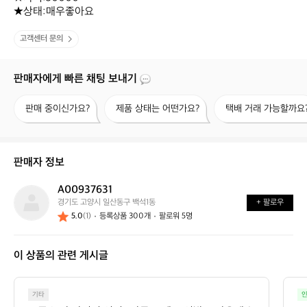
★상태:매우좋아요
고객센터 문의
판매자에게 빠른 채팅 보내기
판
제
택
판매 중이신가요?
제품 상태는 어떤가요?
택배 거래 가능할까요
매
품
배
중
상
거
이
태
래
신
는
가
판매자 정보
가
어
능
요?
떤
할
A00937631
A
가
까
경기도 고양시 일산동구 백석1동
+ 팔로우
0
요?
요?
5.0
(1)
등록상품 300개
팔로워 5명
0
9
3
이 상품의 관련 게시글
7
6
3
1
기타
인