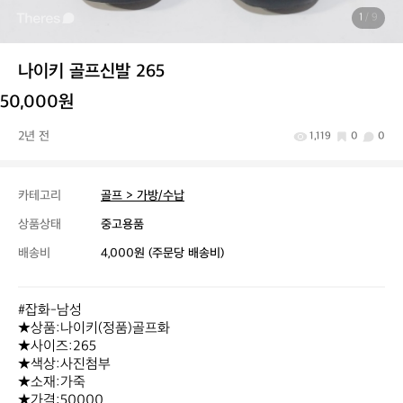
1
/ 9
나이키 골프신발 265
50,000원
2년 전
1,119
0
0
카테고리
골프 > 가방/수납
상품상태
중고용품
배송비
4,000원 (주문당 배송비)
#잡화-남성

★상품:나이키(정품)골프화

★사이즈:265

★색상:사진첨부

★소재:가죽

★가격:50000
