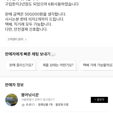
구입한지2년정도 되었으며 6회사용하였습니다

판매 금액은 500,000원을 생각합니다.

사시는분 한테 의자2개까지 드립니다.

택배, 직거래 모두 가능합니다.

다만, 안전결제 선호합니다.
고객센터 문의
판매자에게 빠른 채팅 보내기
판
제
택
판매 중이신가요?
제품 상태는 어떤가요?
택배 거래 가능할까요
매
품
배
중
상
거
이
태
래
신
는
가
판매자 정보
가
어
능
요?
떤
할
붕어낚시꾼
붕
가
까
서울특별시 성북구 동선동5가
+ 팔로우
어
요?
요?
0.0
(0)
등록상품 1개
팔로워 0명
낚
시