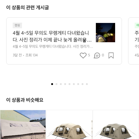
꾼
이 상품의 관련 게시글
4
캠핑
아
월
4월 4~5일 무의도 무렝게티 다녀왔습니
주
4
다. 사진 정리가 이제 끝나 늦게 올려욯ㅎ  
기
~
8살 아이까지 해서 남자 다섯명. 박지까지 
위
4월 4~5일 무의도 무렝게티 다녀왔습니다. 사진 정리가
주
5
 이제 끝나 늦게 올려욯ㅎ  8살 아이까지 해서 남자 다섯
 
1시간 정도인데 생각보다 안 힘들어요. 근
고
일
3달 전
조회 134
5
0
4
명. 박지까지 1시간 정도인데 생각보다 안 힘들어요. 근데
 
데 새 등산화 킨 단화 신고 간 사람이 발목
께
무
 새 등산화 킨 단화 신고 간 사람이 발목이 좀 고생했습니
은
다 ㅎㅎ 발목 잡아주는 등산화면 무리없이 올라갈 수 있는
의
들
이 좀 고생했습니다 ㅎㅎ 발목 잡아주는
 
 코스예요.  10시 반쯤 출발했는데 도착하니까 텐트 5동 정
⏰
도
 등산화면 무리없이 올라갈 수 있는 코스
요
도 있었고, 3시부터 사람들이 많이 오더라고요. 좋은 자리
족
무
예요.  10시 반쯤 출발했는데 도착하니까
 
 원하면 2시 반 도착 목표로 잡는 게 나을 것 같다는 생각입
여
렝
니다~
부
 텐트 5동 정도 있었고, 3시부터 사람들이
고
게
류
 많이 오더라고요. 좋은 자리 원하면 2시
요
티
매
이 상품과 비슷해요
 반 도착 목표로 잡는 게 나을 것 같다는
 
 
다
 
 생각입니다~
녀
는
성
포
포
노
포
노
노
왔
기
다
레
레
스
레
스
스
습
고
 
니
니
피
니
피
피
니
매
아
아
크
아
크
크
다.
식
올
올
모
올
모
모
사