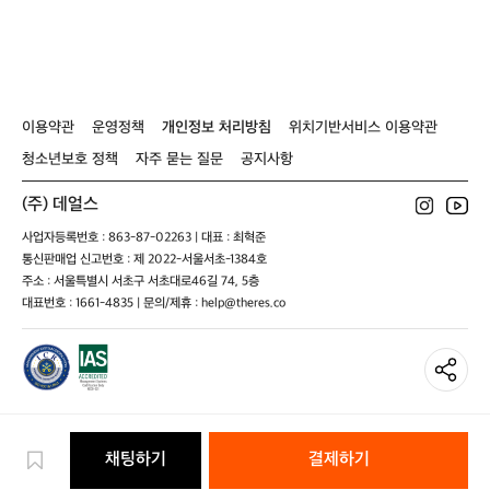
자
드
다
섯
명.
박
지
이용약관
운영정책
개인정보 처리방침
위치기반서비스 이용약관
까
지
청소년보호 정책
자주 묻는 질문
공지사항
1
시
(주) 데얼스
간
정
사업자등록번호 : 863-87-02263 | 대표 : 최혁준
도
통신판매업 신고번호 : 제 2022-서울서초-1384호
인
주소 : 서울특별시 서초구 서초대로46길 74, 5층
데
대표번호 : 1661-4835 | 문의/제휴 : help@theres.co
생
각
보
다
안
힘
들
채팅하기
결제하기
어
요.