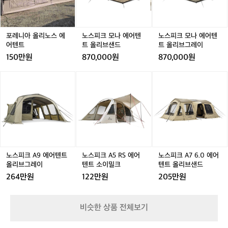
리
리
나
리
나
나
 
진
노
노
에
노
에
에
갈
정
스
스
어
스
어
어
리
핑
에
에
텐
에
텐
텐
포레니아 올리노스 에
노스피크 모나 에어텐
노스피크 모나 에어텐
가
니
어
어
트
어
트
트
어텐트
트 올리브샌드
트 올리브그레이
이
정
텐
텐
올
텐
올
올
제
150만원
870,000원
870,000원
 
트
트
리
트
리
리
끝
 
브
브
브
나
노
노
노
노
노
노
샌
샌
그
늦
스
스
스
스
스
스
드
드
레
게
피
피
피
피
피
피
이
올
크
크
크
크
크
크
려
A
A
A
A
A
A
욯
9
9
5
9
5
7
9
ㅎ
에
에
R
에
R
6.
8
어
어
S
어
S
0
살
텐
텐
에
텐
에
에
노스피크 A9 에어텐트
노스피크 A5 RS 에어
노스피크 A7 6.0 에어
아
트
트
어
트
어
어
올리브그레이
텐트 소이밀크
텐트 올리브샌드
이
올
올
텐
올
텐
텐
264만원
122만원
205만원
까
리
리
트
리
트
트
지
브
브
소
브
소
올
해
그
그
이
그
이
리
비슷한 상품 전체보기
서
레
레
밀
레
밀
브
남
이
이
크
이
크
샌