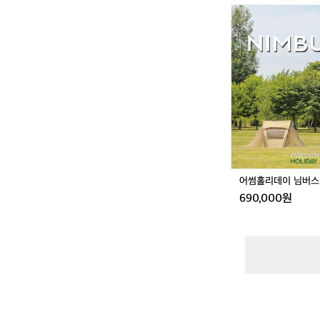
어
썸
홀
리
데
이
님
버
스
U
L
어썸홀리데이 님버스 
690,000원