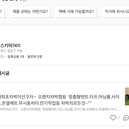
제
택
직
?
제품 상태는 어떤가요?
택배 거래 가능할까요?
직거래 하시나요
품
배
거
상
거
래
태
래
하
는
가
시
어
능
나
떤
할
요?
스키어7411
가
까
수원시 팔달구 지동
요?
요?
(0)
등록상품 1개
팔로워 0명
게시글
차
박
최초차박의선구자~  오렌지차박캠핑  맞춤형텐트.타프.어닝룸.사이
유
.온열매트.무시동히터.전기작업등 차박의모든것~^^
일
차박의선구자~  오렌지차박캠핑  맞춤형텐트.타프.어닝룸.사이드월.파워뱅크.온열매트.무시동히
국
의모든것~^^
내
2
최
초