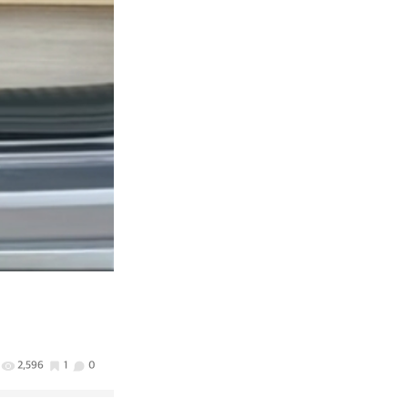
2,596
1
0