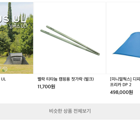
h
룸
어
벨
어
[미
t
사
썸
락
썸
니
e
이
홀
티
홀
멀
d
드
리
타
리
웍
P
월
데
늄
데
스]
l
파
이
캠
이
디
u
워
님
핑
님
피
s
뱅
버
용
버
2
h
크
스
젓
스
블
온
U
가
U
루
열
L
락
L
-
매
(벌
더
트
크)
블
무
UL
벨락 티타늄 캠핑용 젓가락 (벌크)
[미니멀웍스] 디피
월
시
프리카 DP 2
11,700원
파
동
498,000원
프
히
리
터
카
전
비슷한 상품 전체보기
D
기
P
작
2
업
등
차