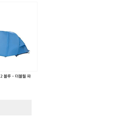
.
어
썸
홀
리
.
데
이
님
버
.
스
U
L
.
2 블루 - 더블월 파
.