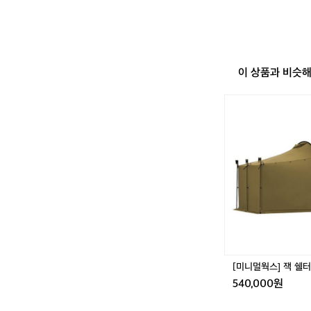
이 상품과 비슷
[미
니
멀
웍
스]
잭
쉘
터
플
러
스
[미니멀웍스] 잭 쉘
540,000원