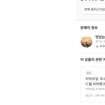
판
판매 중이신가요
매
중
이
신
판매자 정보
가
요?
멋있는
멋
경기도 
있
0.0
는
스
키
이 상품의 관련 
어
7
4
1
캠핑
1
차박유일 국내
드월.파워뱅크
차박유일 국내최초
터.전기작업등 차박
5달 전
조회 184