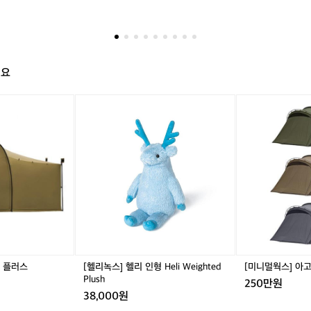
차
박
의
선
구
해요
자
~
[헬
[미
오
리
니
렌
녹
멀
지
스]
웍
차
헬
스]
박
리
아
캠
인
고
핑
형
라
맞
H
쉘
춤
e
터
형
l
텐
텐
i
트
트
W
타
터 플러스
[헬리녹스] 헬리 인형 Heli Weighted
[미니멀웍스] 아
e
프
Plush
250만원
i
어
38,000원
g
닝