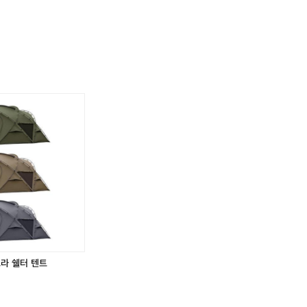
.
고라 쉘터 텐트
.