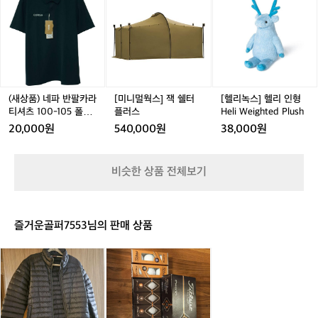
상
상
니
상
리
닝
1
1
션
1
미
1
품)
품)
멀
품)
녹
이
0
0
자
0
디
네
네
웍
네
스]
에
0
0
동
0
원
파
파
스]
파
헬
요
-
-
다
-
피
-
반
반
잭
반
리
🏃‍♂️
1
1
이
1
스
1
팔
팔
쉘
팔
인
평
0
0
얼
0
드
카
카
터
카
형
지
5
5
운
5
레
5
라
라
플
라
H
(새상품) 네파 반팔카라
[미니멀웍스] 잭 쉘터
[헬리녹스] 헬리 인형
기
동
스
티
티
러
티
e
티셔츠 100-105 폴로
플러스
Heli Weighted Plush
준
화
5
셔
셔
스
셔
l
티 아웃도어
으
20,000원
540,000원
38,000원
W
5
츠
츠
츠
i
로
W
사
1
1
1
W
1
는
-
이
0
0
0
e
초
비슷한 상품 전체보기
S
즈
0
0
0
i
급
E
새
-
-
-
g
-
과
-
상
1
1
1
h
1
중
D
품
0
0
0
t
급
즐거운골퍼7553님의 판매 상품
S
5
5
5
e
5
사
폴
폴
폴
d
이,
K
골
로
로
로
P
러
2
프
티
티
티
l
닝
슬
용
아
아
아
u
에
림
품
웃
웃
웃
s
잘
다
골
도
도
도
h
적