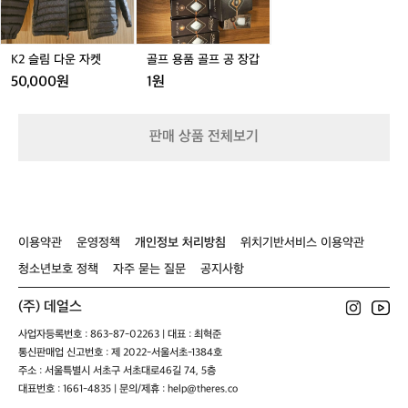
운
프
어
어
어
응
자
공
해
켓
장
가
갑
K2 슬림 다운 자켓
골프 용품 골프 공 장갑
는
50,000원
1원
안
정
적
판매 상품 전체보기
인
흐
름
으
로
볼
수
이용약관
운영정책
개인정보 처리방침
위치기반서비스 이용약관
있
청소년보호 정책
자주 묻는 질문
공지사항
고,
누
(주) 데얼스
적
상
사업자등록번호 : 863-87-02263 | 대표 : 최혁준
승
통신판매업 신고번호 : 제 2022-서울서초-1384호
고
주소 : 서울특별시 서초구 서초대로46길 74, 5층
도
대표번호 : 1661-4835 | 문의/제휴 : help@theres.co
도