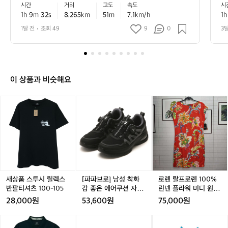
 꽤 탄탄한 러닝이에요 🏃‍♂️ 평지 기준으로는 초급과 중급
5
시간
거리
고도
속도
시
 사이, 러닝에 잘 적응해 가는 안정적인 흐
께
넘
 사이, 러닝에 잘 적응해 가는 안정적인 흐름으로 볼 수 있
서
1h 9m 32s
8.265km
51m
7.1km/h
1h
름으로 볼 수 있고, 누적 상승고도도 있어
 
는
고, 누적 상승고도도 있어서 실제 체감은 숫자보다 더 알찼
 
을 가능성이 큽니다 📈 💡 다음에는 초반 1~2km만 살짝
거
간
서 실제 체감은 숫자보다 더 알찼을 가능
 
1달 전
조회 49
9
0
3
 여유 있게 시작하고 후반에 리듬을 올려보면, 같은 거리에
리
성이 큽니다 📈 💡 다음에는 초반 1~2km
으
서도 더 안정적인 페이스 감각을 만들기 좋아요 ✅
에
만 살짝 여유 있게 시작하고 후반에 리듬
어
서
을 올려보면, 같은 거리에서도 더 안정적
이
인 페이스 감각을 만들기 좋아요 ✅
페
이 상품과 비슷해요
이
스
새
새
[파
새
로
를
상
상
파
상
렌
끝
품
품
브
품
랄
까
스
스
로]
스
프
지
투
투
남
투
로
유
시
시
성
시
렌
지
릴
릴
착
릴
1
한
렉
렉
화
렉
0
건
스
스
감
스
0%
새상품 스투시 릴렉스
[파파브로] 남성 착화
로렌 랄프로렌 100%
꽤
반
반
좋
반
린
반팔티셔츠 100-105
감 좋은 에어쿠션 자동
린넨 플라워 미디 원피
탄
팔
팔
은
팔
넨
다이얼 운동화 WW-SE
스 드레스 55사이즈 새
28,000원
53,600원
75,000원
탄
티
티
에
티
플
-DS
상품
한
셔
셔
어
셔
라
(새
(새
[미
(새
[헬
러
츠
츠
쿠
츠
워