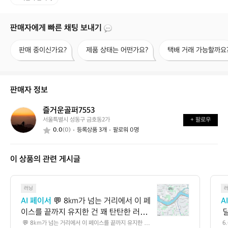
판매자에게 빠른 채팅 보내기
판
제
택
판매 중이신가요?
제품 상태는 어떤가요?
택배 거래 가능할까요
매
품
배
중
상
거
이
태
래
신
는
가
판매자 정보
가
어
능
요?
떤
할
즐거운골퍼7553
즐
가
까
서울특별시 성동구 금호동2가
+ 팔로우
거
요?
요?
0.0
(0)
등록상품 3개
팔로워 0명
운
골
퍼
이 상품의 관련 게시글
7
5
5
💬
3
러닝
8
AI 페이서
 💬 8km가 넘는 거리에서 이 페
A
k
이스를 끝까지 유지한 건 꽤 탄탄한 러닝
 
m
이에요 🏃‍♂️ 평지 기준으로는 초급과 중급
로
 💬 8km가 넘는 거리에서 이 페이스를 끝까지 유지한 건
 6
가