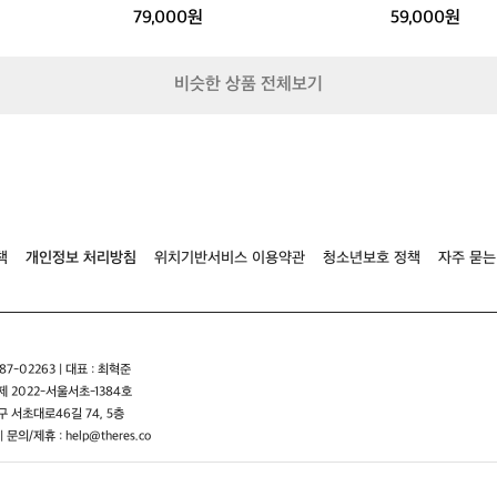
이
79,000원
59,000원
개
방
되
비슷한 상품 전체보기
어
있
어
땀
이
차
지
않
책
개인정보 처리방침
위치기반서비스 이용약관
청소년보호 정책
자주 묻는
으
며
가
방
을
7-02263 | 대표 : 최혁준
앞
 2022-서울서초-1384호
으
 서초대로46길 74, 5층
로
슬
| 문의/제휴 : help@theres.co
라
이