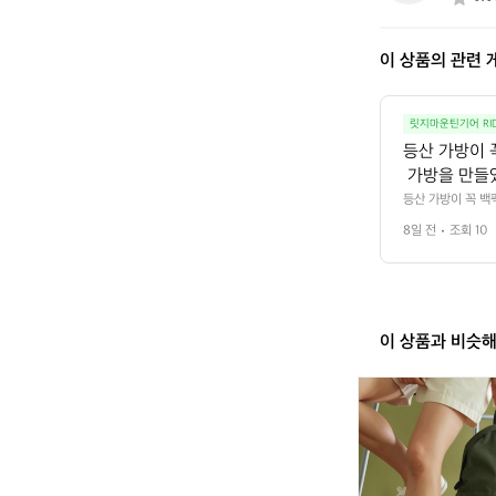
0
2
3
이 상품의 관련 
0
7
0
0
릿지마운틴기어 RID
등산 가방이 
 가방을 만들
이드하여 걸어
등산 가방이 꼭 백
되어 있어 땀이 차
어깨 한쪽에 
8일 전
조회 10
으로 매는 가방은 
재를 어깨 끈
에 넣었습니다. 장
 있습니다.
이 상품과 비슷
켈
티
데
이
팩