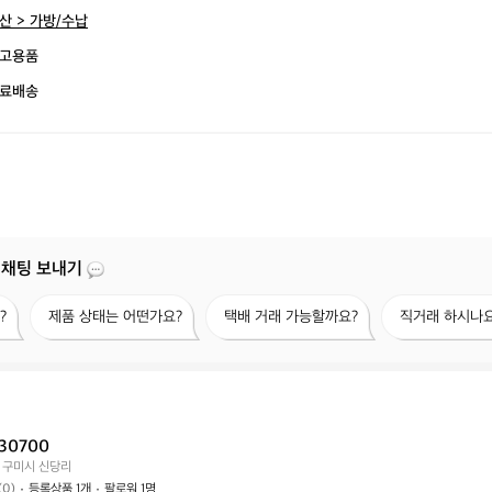
산 > 가방/수납
고용품
료배송
 채팅 보내기
제
택
직
?
제품 상태는 어떤가요?
택배 거래 가능할까요?
직거래 하시나요
품
배
거
상
거
래
태
래
하
는
가
시
어
능
나
떤
할
요?
30700
가
까
 구미시 신당리
요?
요?
(0)
등록상품 1개
팔로워 1명