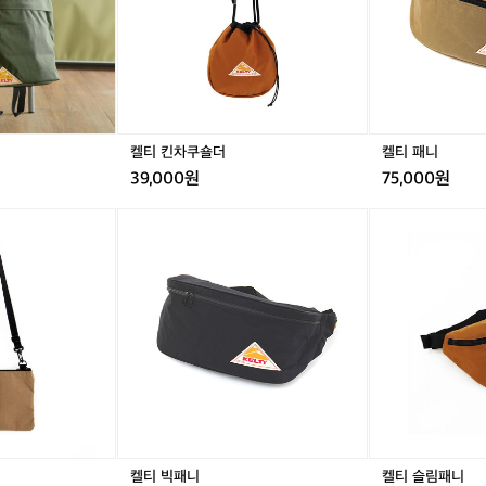
이
더
더
킹
을
가
장
쾌
적
하
켈티 킨차쿠숄더
켈티 패니
게
39,000원
75,000원
즐
길
켈
켈
켈
켈
켈
수
티
티
티
티
티
있
플
빅
플
빅
슬
는
랫
패
랫
패
림
가
파
니
파
니
패
방
우
우
니
을
치
치
만
들
었
습
니
다
켈티 빅패니
켈티 슬림패니
등