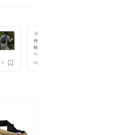
캠핑
카즈미igt 무한확장 테이블 판매합니다  사진대로 가
하였습니다.  생활기스 있을수있습니다 ,저렇게 50조금
불용으로 판매해요ㅐ
카즈미igt 무한확장 테이블 판매합니다  사진대로 가방까지 다 있으며 실외
습니다 ,저렇게 50조금넘게 새상품 구매했습니다 , 불용으로 판매해요ㅐ
0
4달 전
조회 119
켈
켈
켈
켈
켈
켈
?
티
티
티
티
티
티
데
킨
패
데
킨
패
이
차
니
이
차
니
팩
쿠
팩
쿠
숄
숄