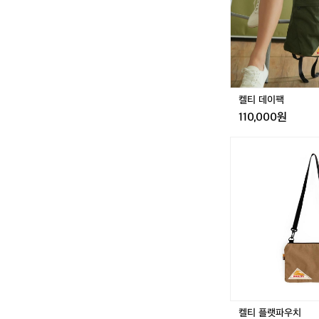
켈티 데이팩
110,000원
켈
티
플
랫
파
우
치
켈티 플랫파우치