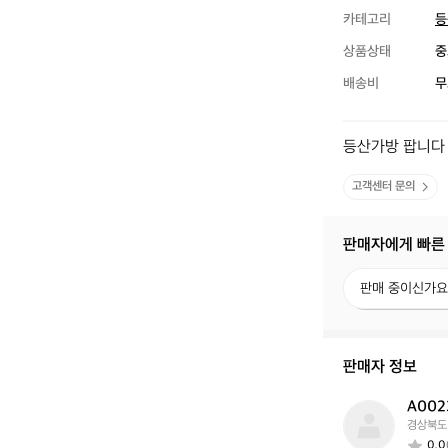
카테고리
등
상품상태
중
배송비
무
등산가방 팝니다
고객센터 문의
판매자에게 빠른
판
판매 중이신가요
매
중
이
신
판매자 정보
가
요?
A002
A
경상북도
0
0.0