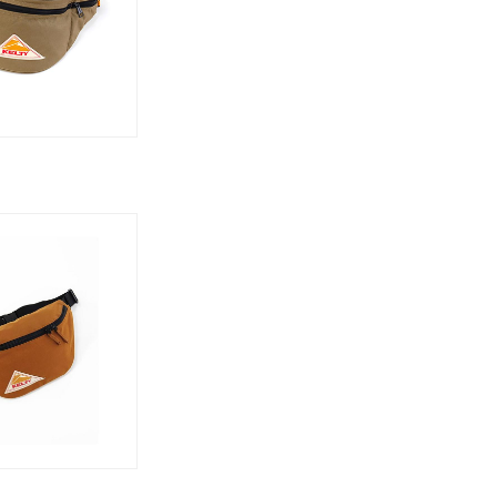
더
더
켈
켈
켈
켈
켈
켈
티
티
티
티
티
티
플
빅
슬
플
빅
슬
랫
패
림
랫
패
림
파
니
패
파
니
패
우
니
우
니
치
치
.