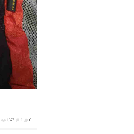
1,375
1
0