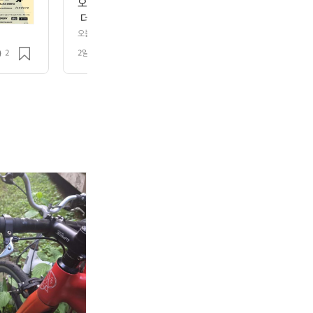
오늘의 데얼스 추천 스타일! 🚴‍♀️ 프렌치 사이클링 브
 더스티 핑크 저지와 질레에 블랙 빕 쇼츠를 매치했어요
한 블랙의 조화가 우아하면서도 탄탄한 실루엣을 완성
오늘의 데얼스 추천 스타일! 🚴‍♀️ 프렌치 사이클링 브랜드 ‘카페 드 사이클
 빕 쇼츠를 매치했어요. 부드러운 핑크 톤과 간결한 블랙의 조화가 우아하면
어도 컬러와 레이어링에 따라 근사한 프렌치 스타일이 될
2
2일 전
조회 26
능적인 사이클웨어도 컬러와 레이어링에 따라 근사한 프렌치 스타일이 될 수
늘의데얼스추천스타일 #카페드사이클리스트 #라이딩룩
스타일 #카페드사이클리스트 #라이딩룩 #여성사이클웨어 #프렌치스타일
치스타일
라
트
픽
라
트
픽
이
렉
시
이
렉
시
트
에
자
트
에
자
스
몬
전
스
몬
전
피
다
거
피
다
거
드
A
콘
드
A
콘
쿠
L
스
쿠
L
스
와
R
탄
와
R
탄
티
5
틴
티
5
틴
타
로
2
타
로
2
늄
드
0
늄
드
0