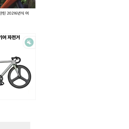
M
2
2
M
2
2
T
0
1
T
0
1
틴 20216년식 어
B
1
6
B
1
6
자
8
년
자
8
년
전
식
전
식
거
어
거
어
베
베
인
인