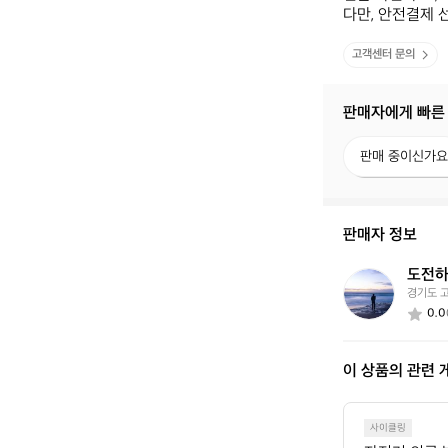
다만, 안전결제 
고객센터 문의
판매자에게 빠른
판
판매 중이신가요
매
중
이
신
판매자 정보
가
요?
도전하
도
경기도 
전
0.0
하
는
라
이 상품의 관련 
이
더
4
6
사이클링