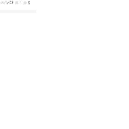
1,423
4
0