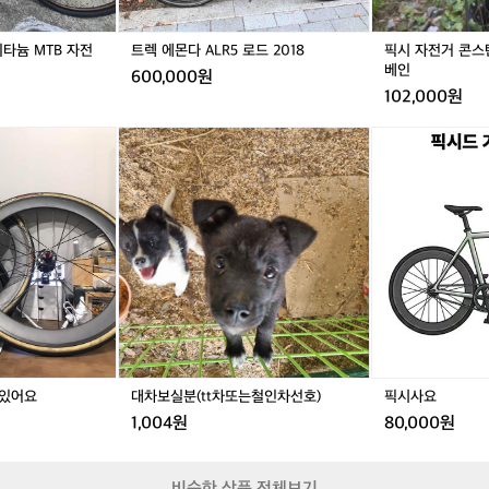
많
M
2
M
2
2
네
T
0
T
0
1
요
타늄 MTB 자전
트렉 에몬다 ALR5 로드 2018
픽시 자전거 콘스탄
B
1
B
1
6
베인
라
600,000원
자
8
자
8
년
파
102,000원
전
전
식
m
거
거
어
a
대
픽
베
a
차
시
인
p
보
사
파
실
요
스
분
노
(t
말
t
카
차
페
또
드
는
사
철
이
인
클
차
만있어요
대차보실분(tt차또는철인차선호)
픽시사요
리
선
스
1,004원
80,000원
호)
트
아
소