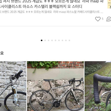
전
 져지 브랜드 2025 계급도 ㅎㅎㅎ 모르는게 많네요  라파 maap 파
거
드사이클리스트 아소스 카스텔리 블랙쉽까지 오 스터디
의
지 브랜드 2025 계급도 ㅎㅎㅎ 모르는게 많네요  라파 maap 파스노말 카페드사이클리스트 아소
류
쉽까지 오 스터디
빕
5
져
지
브
랜
드
2
0
해요
2
5
라
트
라
트
픽
계
이
렉
이
렉
시
급
트
에
트
에
자
도
스
몬
스
몬
전
ㅎ
피
다
피
다
거
ㅎ
드
A
드
A
콘
ㅎ
쿠
L
쿠
L
스
모
와
R
와
R
탄
르
티
5
티
5
틴
는
타
로
타
로
2
게
늄
드
늄
드
0