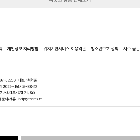
비슷한 상품 전체보기
스
카
스
텔
리
블
랙
쉽
책
개인정보 처리방침
위치기반서비스 이용약관
청소년보호 정책
자주 묻는
까
지
오
스
터
7-02263 | 대표 : 최혁준
디
 2022-서울서초-1384호
 서초대로46길 74, 5층
| 문의/제휴 : help@theres.co