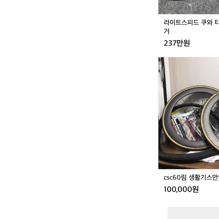
M
T
라이트스피드 쿠와 티
B
거
자
237만원
전
거
c
s
c
6
0
림
생
활
기
스
만
있
어
csc60림 생활기스
요
100,000원