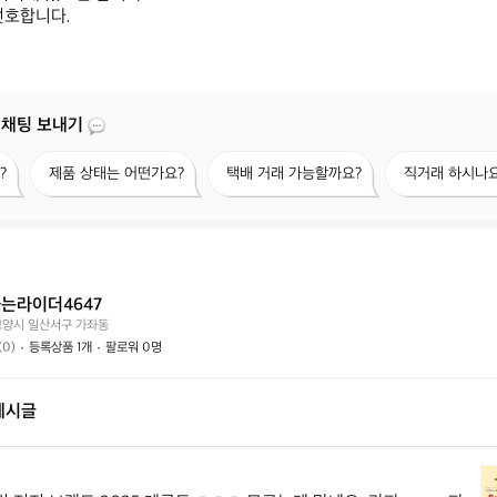
선호합니다.
 채팅 보내기
제
택
직
?
제품 상태는 어떤가요?
택배 거래 가능할까요?
직거래 하시나요
품
배
거
상
거
래
태
래
하
는
가
시
어
능
나
떤
할
요?
는라이더4647
가
까
고양시 일산서구 가좌동
요?
요?
(0)
등록상품 1개
팔로워 0명
게시글
자