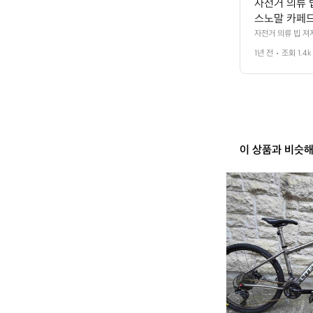
4
자전거 의류 빕
7
스노말 카페
자전거 의류 빕 져
스 카스텔리 블랙
1년 전
조회 1.4k
이 상품과 비슷
라
이
트
스
피
드
쿠
와
티
타
늄