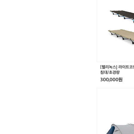
리
녹
스]
라
이
트
코
트
-
백
패
킹/
[헬리녹스] 라이트코
야
침대/초경량
전
300,000원
침
대/
[미
초
니
경
멀
량
웍
스]
쉘
터
G