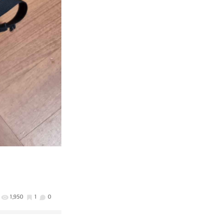
1,950
1
0