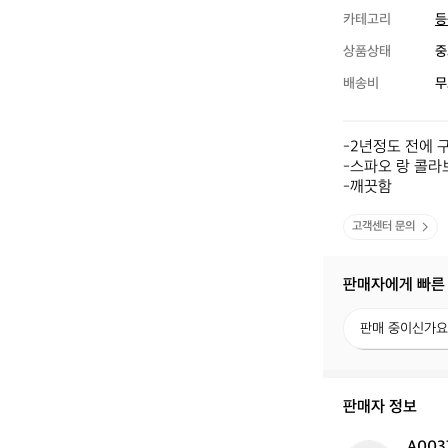
카테고리
등
상품상태
중
배송비
무
-2년정도 전에 구
-스파오 랑 콜라보
-깨끗함
고객센터 문의
판매자에게 빠른
판
판매 중이신가요
매
중
이
신
판매자 정보
가
요?
A003