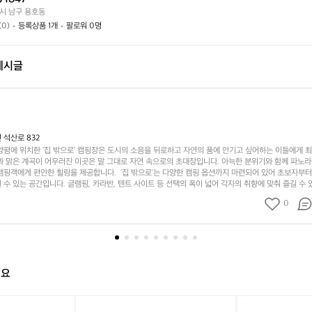
가
까
시 남구 용호동
요?
요?
(0)
등록상품 1개
팔로워 0명
게시글
 석산로 832
양평에 위치한 '집 밖으로' 캠핑장은 도시의 소음을 뒤로하고 자연의 품에 안기고 싶어하는 이들에게 
과 맑은 계곡이 어우러진 이곳은 말 그대로 자연 속으로의 초대장입니다. 아늑한 분위기와 함께 파노
캠핑객에게 편안한 힐링을 제공합니다.  '집 밖으로'는 다양한 캠핑 옵션까지 마련되어 있어 초보자부
 수 있는 공간입니다. 글램핑, 카라반, 텐트 사이트 등 선택의 폭이 넓어 각자의 취향에 맞춰 즐길 수 
 방문객을 위한 안전하고 쾌적한 시설이 갖춰져 있어 아이들과 함께 캠핑을 즐기기에 적합합니다. 이곳은
0
있어 하이킹과 수영, 낚시 등 다양한 액티비티도 즐길 수 있습니다. 또한, 밤하늘을 수놓는 별빛 아래
 꽃을 피울 수 있는 특별한 시간이 기다리고 있습니다. 특히 저녁 시간이 되면 화려한 캠프파이어와 
분위기는 그야말로 캠핑의 백미라고 할 수 있습니다. '집 밖으로'는 도시에서의 번잡함을 잠시 잊고 온
 있는 이상적인 장소입니다. 자연 환경을 보호하면서도 편리한 시설을 갖춘 이곳은 매년 많은 캠핑객
 인기 정도: ★★★★★
해요
[헬
[헬