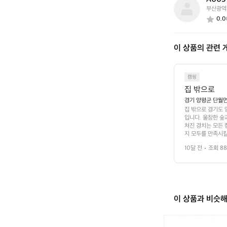
A
부산광역
0
0.0
0
3
7
이 상품의 관련 
1
8
4
7
캠핑
집 밖으로
경기 양평군 단월면
집 밖으로 경기도 
입니다. 울창한 숲
쳐진 경치는 모든 
지 모두를 만족시킬
 특히, 가족 단위
10달 전
조회 88
조화롭게 어우러져 
불을 피우고 이야기
 오가는 여유로운 
의 교감을 느낄 수
 인기 스팟입니다.
이 상품과 비슷
[헬