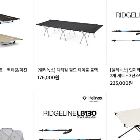
리
리
녹
녹
스]
스]
택
릿
티
지
컬
라
필
인
드
D
테
L
이
1
블
3
블
5
트 - 백패킹/야전
[헬리녹스] 택티컬 필드 테이블 블랙
[헬리녹스] 릿지라
랙
등
2개 세트 - 3단
176,000원
산
235,000원
스
틱
[헬
[헬
2
리
리
개
녹
녹
세
스]
스]
트
릿
테
-
지
이
3
라
블
단
인
원
스