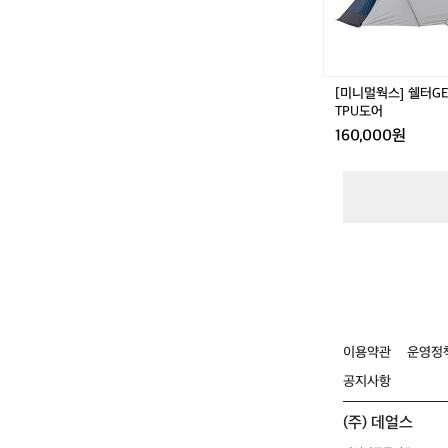
E/
G
H
E
베
[미니멀웍스] 쉘터GE
스
TPU도어
티
160,000원
블
T
P
U
도
어
이용약관
운영정
공지사항
(주) 데얼스