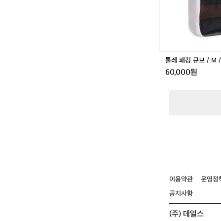
M
/
화
이
트
툴레 패킹 큐브 / M 
60,000원
이용약관
운영정
공지사항
(주) 데얼스