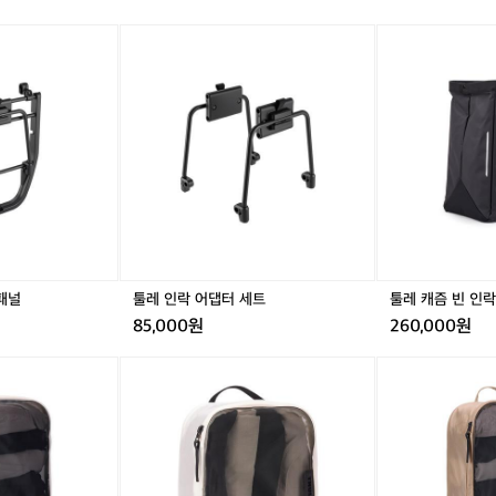
날
툴
툴
툴
툴
툴
씨
레
레
레
레
레
도
인
인
인
인
캐
좋
락
락
락
락
즘
고
유
어
유
어
빈
기
니
댑
니
댑
인
분
버
터
버
터
락
도
셜
세
셜
세
/
좋
패
트
패
트
2
았
널
널
5
네
L
요
/
ㅋ
블
ㅋ
패널
툴레 인락 어댑터 세트
툴레 캐즘 빈 인락 /
랙
85,000원
260,000원
툴
툴
툴
툴
툴
레
레
레
레
레
패
패
패
패
패
킹
킹
킹
킹
킹
큐
큐
큐
큐
큐
브
브
브
브
브
/
/
/
/
/