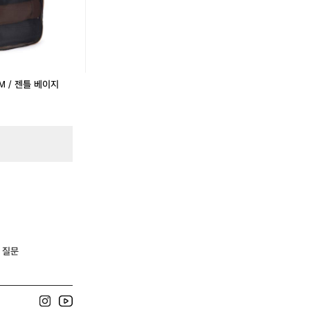
M
S
M
M
S
M
/
/
/
/
/
/
화
화
젠
화
화
젠
이
이
틀
이
이
틀
트
트
베
트
트
베
이
이
M / 젠틀 베이지
지
지
 질문