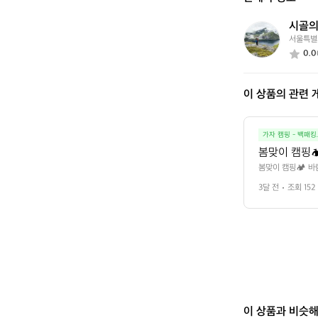
가
요?
시골의
시
서울특별
골
0.0
의
트
랙
이 상품의 관련 
커
4
2
5
가자 캠핑 - 백패킹
0
봄맞이 캠핑
봄맞이 캠핑🏕️ 
3달 전
조회 152
이 상품과 비슷