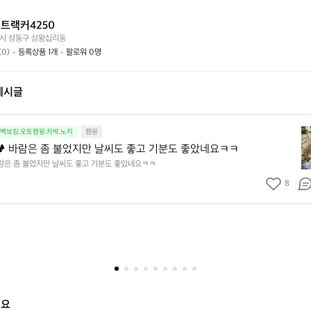
어
능
나
떤
할
요?
트랙커4250
가
까
시 성동구 상왕십리동
요?
요?
(0)
등록상품 1개
팔로워 0명
게시글
봄
.백보킹.오토캠핑.차박.노지
캠핑
맞
️ 바람은 좀 불었지만 날씨도 좋고 기분도 좋았네요ㅋㅋ
이
바람은 좀 불었지만 날씨도 좋고 기분도 좋았네요ㅋㅋ
캠
8
핑
🏕
바
람
은
좀
불
었
지
해요
만