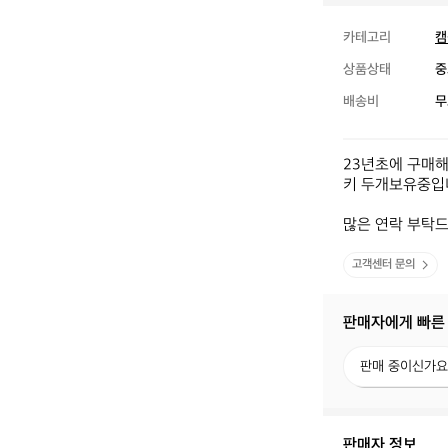
카테고리
캠
상품상태
중
배송비
무
23년초에 구매해
키 두개보유중입니
많은 연락 부탁
고객센터 문의
판매자에게 빠른
판
판매 중이신가요
매
중
이
신
판매자 정보