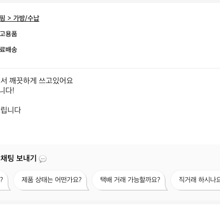
핑 > 가방/수납
고용품
료배송
서 깨끗하게 쓰고있어요 

다!

드립니다
 채팅 보내기
제
택
직
?
제품 상태는 어떤가요?
택배 거래 가능할까요?
직거래 하시나요
품
배
거
상
거
래
태
래
하
는
가
시