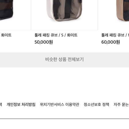
M
S
M
S
M
/
/
/
/
/
화
화
화
화
젠
이
이
이
이
틀
트
트
트
트
베
이
/ 화이트
툴레 패킹 큐브 / S / 화이트
툴레 패킹 큐브 / 
지
50,000원
60,000원
비슷한 상품 전체보기
책
개인정보 처리방침
위치기반서비스 이용약관
청소년보호 정책
자주 묻는