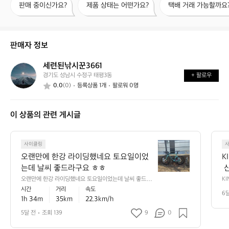
판매 중이신가요?
제품 상태는 어떤가요?
택배 거래 가능할까요
매
품
배
중
상
거
이
태
래
신
는
가
판매자 정보
가
어
능
요?
떤
할
세련된낚시꾼3661
세
가
까
경기도 성남시 수정구 태평3동
+ 팔로우
련
요?
요?
0.0
(0)
등록상품 1개
팔로워 0명
된
낚
시
이 상품의 관련 게시글
꾼
3
6
오
6
사이클링
랜
1
오랜만에 한강 라이딩했네요 토요일이었
K
만
는데 날씨 좋드라구요 ㅎㅎ
 
에
트
오랜만에 한강 라이딩했네요 토요일이었는데 날씨 좋드라
KI
한
구요 ㅎㅎ
과
시간
거리
속도
열
강
6
 
1h 34m
35km
22.3km/h
처
라
 
이
 
 
5달 전
조회 139
9
0
한
딩
스
간