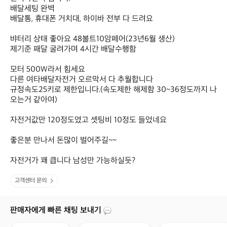
배달세팅 완벽

배달통, 휴대폰 거치대, 하이바 전부 다 드려요

뱌터리 상태 좋아요 48볼트10암페어(23년6월 생산)

제기준 패달 굴려가며 4시간 배달수행함

모터 500W라서 힘세요

다른 여타배달자전거 오르막서 다 추월합니다

규정속도25키로 제한입니다.(속도제한 해제함 30~36정도까지 나
오는거 같아여)

자전거값만 120정도였고 셋팅비 10정도 들었네요

좋은분 만나서 돈많이 벌어주길~~

자전거가 꽤 큽니다 남성만 가능하실듯?
고객센터 문의
판매자에게 빠른 채팅 보내기
판
제
택