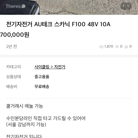
1
/ 9
전기자전거 AU테크 스카닉 F100 48V 10A
700,000원
2년 전
1,870
0
0
카테고리
사이클링 > 자전거
상품상태
중고용품
배송비
무료배송
쿨거래시 에눌 가능

수인분당라인 직접 타고 가드릴 수 있어여

(서울 강남까지 가능)

전기자전거 입니다.
