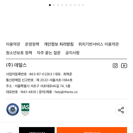
했
랜
 1
네
수
요
 
토
요
일
이
었
이용약관
운영정책
개인정보 처리방침
위치기반서비스 이용약관
는
데
청소년보호 정책
자주 묻는 질문
공지사항
날
씨
(주) 데얼스
좋
사업자등록번호 : 863-87-02263 | 대표 : 최혁준
드
통신판매업 신고번호 : 제 2022-서울서초-1384호
라
구
주소 : 서울특별시 서초구 서초대로46길 74, 5층
요
대표번호 : 1661-4835 | 문의/제휴 : help@theres.co
ㅎ
ㅎ