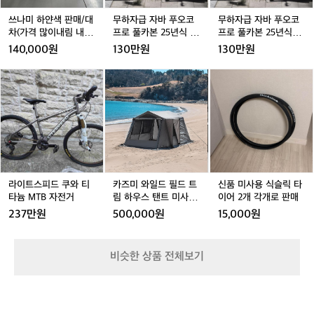
매/
매/
오
매/
오
오
드
대
대
코
대
코
코
쓰나미 하얀색 판매/대
무하자급 자바 푸오코
무하자급 자바 푸오코
라
차
차
프
차
프
프
차(가격 많이내림 내고
프로 풀카본 25년식 판
프로 풀카본 25년식로
구
(가
(가
로
(가
로
로
가능)
매 로드
판매 로드
140,000원
130만원
130만원
요
격
격
풀
격
풀
풀
ㅎ
많
많
카
많
카
카
라
라
카
라
카
신
ㅎ
이
이
본
이
본
본
이
이
즈
이
즈
품
내
내
2
내
2
2
트
트
미
트
미
미
림
림
5
림
5
5
스
스
와
스
와
사
내
내
년
내
년
년
피
피
일
피
일
용
고
고
식
고
식
식
드
드
드
드
드
식
가
가
판
가
판
로
쿠
쿠
필
쿠
필
슬
능)
능)
매
능)
매
판
와
와
드
와
드
릭
로
로
매
티
티
트
티
트
타
라이트스피드 쿠와 티
카즈미 와일드 필드 트
신품 미사용 식슬릭 타
드
드
로
타
타
림
타
림
이
타늄 MTB 자전거
림 하우스 탠트 미사용
이어 2개 각개로 판매
드
늄
늄
하
늄
하
어
판매
237만원
500,000원
15,000원
M
M
우
M
우
2
T
T
스
T
스
개
T
B
B
탠
B
탠
각
B
비슷한 상품 전체보기
자
자
트
자
트
개
전
전
미
전
미
로
거
거
사
거
사
판
용
용
매