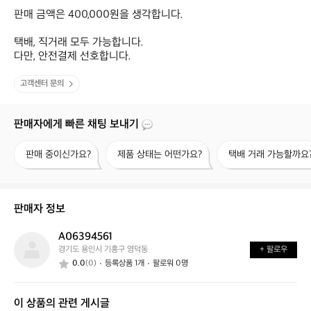
판매 금액은 400,000원을 생각합니다.

택배, 직거래 모두 가능합니다.

다만, 안전결제 선호합니다.
고객센터 문의
판매자에게 빠른 채팅 보내기
판
제
택
판매 중이신가요?
제품 상태는 어떤가요?
택배 거래 가능할까요
매
품
배
중
상
거
이
태
래
신
는
가
판매자 정보
가
어
능
요?
떤
할
A06394561
A
가
까
경기도 용인시 기흥구 영덕동
+ 팔로우
0
요?
요?
0.0
(0)
등록상품 1개
팔로워 0명
6
3
9
이 상품의 관련 게시글
4