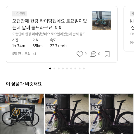
5
6
오
1
사이클링
랜
오랜만에 한강 라이딩했네요 토요일이었
K
만
는데 날씨 좋드라구요 ㅎㅎ
 
에
트
오랜만에 한강 라이딩했네요 토요일이었는데 날씨 좋드라
KI
한
구요 ㅎㅎ
과
시간
거리
속도
열
강
6
 
1h 34m
35km
22.3km/h
처
라
 
이
 
 
5달 전
조회 141
9
0
한
딩
스
간
했
랜
 1
네
수
요
 
토
이 상품과 비슷해요
요
일
쓰
쓰
무
쓰
무
무
이
나
나
하
나
하
하
었
미
미
자
미
자
자
는
하
하
급
하
급
급
데
얀
얀
자
얀
자
자
날
색
색
바
색
바
바
씨
판
판
푸
판
푸
푸
좋