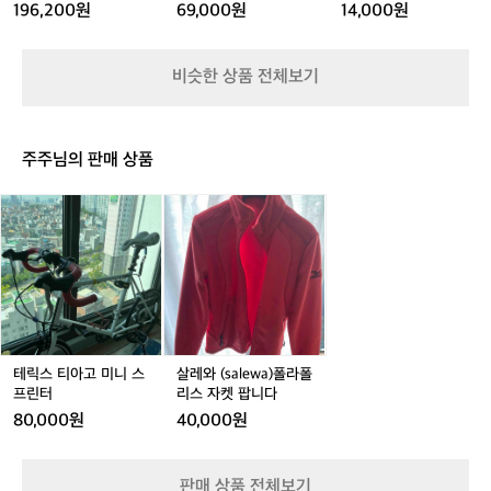
디
디
쉴
디
-
이 자켓 퍼들 여성
늄
지 있으면 좋아요 ⛺️추천 - 코베아 캠프원 
196,200원
69,000원
14,000원
보
블
블
블
블
블
남
트
트
드
트
9
8. 코펠 집에 있는 무거운 냄비 NO! 경량
단
랙
랙
랙
랙
랙
성
클
클
-
클
단
중
여
 코펠 추천! 냄비부터 후라이팬 모두 있으
여
남
여
남
래
래
바
래
롤
비슷한 상품 전체보기
고
성
성
성
성
성
면 더 좋아요 ⛺️추천- 벨락 코펠 추가 장
식
식
람
식
링/
를
비 추천🔥 -화로대 필수는 아니지만 불멍
바
바
막
바
알
추
람
람
이
람
루
 때리고 싶다면?! 가볍고 수납 좋은 화로대 
천
막
막
막
미
추천 ⛺️추천 - 알레스카블랙 미니 화로 
주주님의 판매 상품
드
이
이
이
늄
 데얼스에서 캠핑에 입문을 해보세요🏕️
려
자
자
자
 캠핑에 대해 궁금한 점이 있다면? 크루 기
요
테
살
켓
켓
켓
중
릭
레
능으로 캠퍼들과 소통해 보세요🙌
퍼
퍼
퍼
고
스
와
들
들
들
용
티
(s
여
여
여
거래 완료
품
아
a
성
성
성
으
고
l
로
미
e
먼
니
w
저
스
a)
테릭스 티아고 미니 스
살레와 (salewa)폴라폴
경
프
폴
프린터
리스 자켓 팝니다
험
린
라
80,000원
40,000원
하
터
폴
고
리
나
스
판매 상품 전체보기