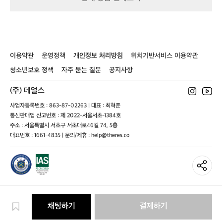
에
자
게
켓
맞
팝
는
니
장
다
비
이용약관
운영정책
개인정보 처리방침
위치기반서비스 이용약관
를
맞
청소년보호 정책
자주 묻는 질문
공지사항
춰
가
(주) 데얼스
보
세
사업자등록번호 : 863-87-02263 | 대표 : 최혁준
요
통신판매업 신고번호 : 제 2022-서울서초-1384호
🙌
주소 : 서울특별시 서초구 서초대로46길 74, 5층
1.
대표번호 : 1661-4835 | 문의/제휴 : help@theres.co
텐
트
설
치
가
쉽
고
채팅하기
결제하기
관
리