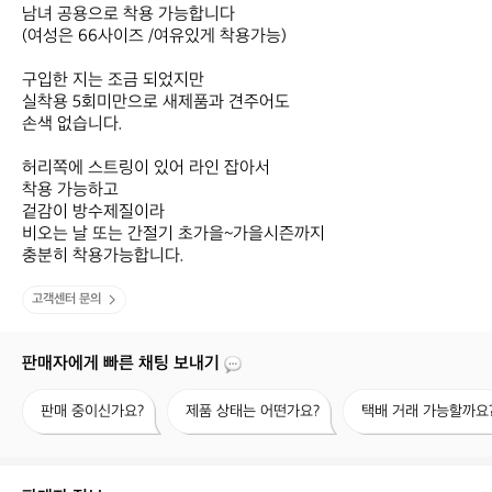
남녀 공용으로 착용 가능합니다

(여성은 66사이즈 /여유있게 착용가능)

구입한 지는 조금 되었지만

실착용 5회미만으로 새제품과 견주어도

손색 없습니다.

허리쪽에 스트링이 있어 라인 잡아서

착용 가능하고

겉감이 방수제질이라 

비오는 날 또는 간절기 초가을~가을시즌까지

충분히 착용가능합니다.
고객센터 문의
판매자에게 빠른 채팅 보내기
판
제
택
판매 중이신가요?
제품 상태는 어떤가요?
택배 거래 가능할까요
매
품
배
중
상
거
이
태
래
신
는
가