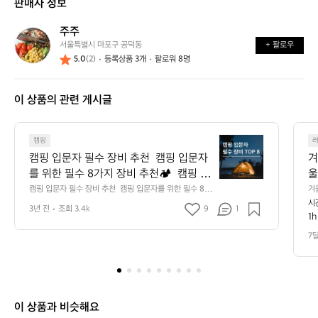
판매자 정보
가
어
능
요?
떤
할
주주
주
가
까
서울특별시 마포구 공덕동
+ 팔로우
주
요?
요?
5.0
(2)
등록상품 3개
팔로워 8명
이 상품의 관련 게시글
캠
캠핑
핑
캠핑 입문자 필수 장비 추천  캠핑 입문자
겨
입
를 위한 필수 8가지 장비 추천🏕️  캠핑 입
울
문
문 시 새재품보단 중고를 추천드려요 중고 

캠핑 입문자 필수 장비 추천  캠핑 입문자를 위한 필수 8가
겨
자
지 장비 추천🏕️  캠핑 입문 시 새재품보단 중고를 추천드
 
시
용품으로 먼저 경험하고 나에게 맞는 장비
러
필
3년 전
조회 3.4k
9
1
려요 중고 용품으로 먼저 경험하고 나에게 맞는 장비를 맞
장
1h
를 맞춰 가보세요 🙌  1. 텐트 설치가 쉽고
양
수
춰 가보세요 🙌  1. 텐트 설치가 쉽고 관리가 쉬운 돔 텐트
등
 추천! 합리적인 가격으로 입문자에게 부담이 없어요 + 텐
장
고나
 관리가 쉬운 돔 텐트 추천! 합리적인 가격
 
7
트 고정 시 망치는 필수입니다! ⛺️추천 - 에르젠 엘돔, 안
비
으로 입문자에게 부담이 없어요 + 텐트 고
나한 300, 코베아 스페이스 2. 매트 바닥의 습기를 차단하
추
정 시 망치는 필수입니다! ⛺️추천 - 에르
고 보온을 책임져줄 필수품 사용이 편리한 발포매트 + 자
천
충매트 추천! (에어매트는 공기 주입기가 따로 필요해요)
젠 엘돔, 안나한 300, 코베아 스페이스 2.
캠
 ⛺️추천 - 고투 자충매트, 빈슨메시프 자충매트 3. 침낭 삼
 매트 바닥의 습기를 차단하고 보온을 책
핑
 계절용 가성비 침낭 추천! 동계 캠핑은 난방제품들과 함께 
이 상품과 비슷해요
임져줄 필수품 사용이 편리한 발포매트 +
하기에 비싼 극동계용은 필수가 아니예요 이불처럼 펼칠
입