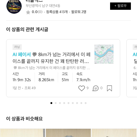
더블식스
더
가
까
부산광역시 남구 대연4동
+ 팔로우
블
요?
요?
0.0
(0)
등록상품 413개
팔로워 2명
식
스
이 상품의 관련 게시글
💬
러닝
8
AI 페이서
 💬 8km가 넘는 거리에서 이 페
A
k
이스를 끝까지 유지한 건 꽤 탄탄한 러닝
 
m
이에요 🏃‍♂️ 평지 기준으로는 초급과 중급
로
 💬 8km가 넘는 거리에서 이 페이스를 끝까지 유지한 건
 6
가
 꽤 탄탄한 러닝이에요 🏃‍♂️ 평지 기준으로는 초급과 중급
5
시간
거리
고도
속도
시
 사이, 러닝에 잘 적응해 가는 안정적인 흐
께
넘
 사이, 러닝에 잘 적응해 가는 안정적인 흐름으로 볼 수 있
서
1h 9m 32s
8.265km
51m
7.1km/h
1h
름으로 볼 수 있고, 누적 상승고도도 있어
 
는
고, 누적 상승고도도 있어서 실제 체감은 숫자보다 더 알찼
 
을 가능성이 큽니다 📈 💡 다음에는 초반 1~2km만 살짝
거
간
서 실제 체감은 숫자보다 더 알찼을 가능
 
1달 전
조회 49
9
0
3
 여유 있게 시작하고 후반에 리듬을 올려보면, 같은 거리에
리
성이 큽니다 📈 💡 다음에는 초반 1~2km
으
서도 더 안정적인 페이스 감각을 만들기 좋아요 ✅
에
만 살짝 여유 있게 시작하고 후반에 리듬
어
서
을 올려보면, 같은 거리에서도 더 안정적
이
인 페이스 감각을 만들기 좋아요 ✅
페
이 상품과 비슷해요
이
스
(X
(X
(1
(X
(1
(3
(
(
를