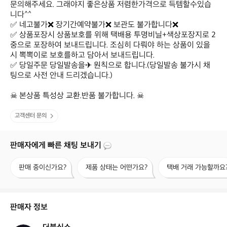
문의해주세요. 그래야지 좋은상품 저렴한가격으로 득템할수있습
니다^^

✅ 네고불가❌ 장기간예약불가❌ 보관도 불가합니다❌

✅ 상품포장시 상품보호를 위해 택배용 투명비닐+색상포장지로 2
중으로 포장하여 보내드립니다. 조심히 다뤄야 하는 상품이 있을
시 뽁뽁이로 보호를하고 담아서 보내드립니다.

✅ 당일주문 당일발송을✈ 원칙으로 합니다.(당일발송 불가시 채
팅으로 사전 안내 드리겠습니다.)

☠ 본상품 특성상 교환.반품 불가합니다. ☠
고객센터 문의
판매자에게 빠른 채팅 보내기
판
제
택
판매 중이신가요?
제품 상태는 어떤가요?
택배 거래 가능할까요
매
품
배
중
상
거
이
태
래
신
는
가
판매자 정보
가
어
능
요?
떤
할