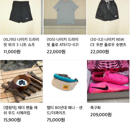
L/
L/
0
L/
0
0
L
끝
9
9
5)
9
5)
-
9
까
5)
5)
나
5)
나
3
5
지
나
나
이
나
이
2)
유
이
이
키
이
키
나
지
키
키
드
키
드
이
한
드
드
라
드
라
키
건
라
라
이
라
이
N
(XL/95) 나이키 드라이
(105) 나이키 드라이
(30-32) 나이키 NSW
꽤
이
이
핏
이
핏
S
핏 파크 3 니트 쇼츠
핏 폴로 AT6112-021
CE 우븐 플로우 숏팬츠
탄
핏
핏
폴
핏
폴
W
11,000원
22,000원
22,000원
탄
파
파
로
파
로
C
한
크
크
A
크
A
E
[캠
[캠
켈
[캠
축
러
3
3
T
3
T
우
3
핑
핑
티
핑
구
닝
니
니
6
니
6
븐
덕]
덕]
8
덕]
화
덕
이
트
트
1
트
1
플
레
레
0
레
에
쇼
쇼
1
쇼
1
로
더
더
년
더
요
츠
츠
2
츠
2
우
핸
핸
대
핸
🏃‍♂️
-
-
숏
들
들
패
들
평
0
0
팬
애
애
니
애
지
2
2
츠
쉬
쉬
-
쉬
[캠핑덕] 레더 핸들 애
켈티 80년대 패니 - 샌
축구화
기
1
1
우
우
샌
우
쉬 우드 시에라컵
드/더콰이즈
준
209,000원
드
드
드/
드
으
15,900원
75,000원
시
시
더
시
로
에
에
콰
에