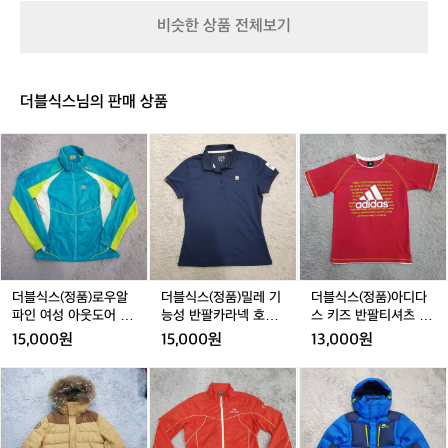
는
라
라
이
라
초
비슷한 상품 전체보기
컵
컵
즈
컵
급
과
중
급
더블식스님의 판매 상품
사
이,
더
더
더
러
블
블
블
닝
식
식
식
에
스
스
스
잘
(정
(정
(정
적
품)
품)
품)
응
로
밀
아
해
우
레
디
가
알
기
다
더블식스(정품)로우알
더블식스(정품)밀레 기
더블식스(정품)아디다
는
파
능
스
파인 여성 아웃도어 경
능성 반팔카라넥 호칭9
스 키즈 반팔티셔츠 호
안
인
성
키
량바람막이 호칭95
0
칭150
15,000원
15,000원
13,000원
정
여
반
즈
적
성
팔
반
더
더
더
인
아
카
팔
블
블
블
흐
웃
라
티
식
식
식
름
도
넥
셔
스
스
스
으
어
호
츠