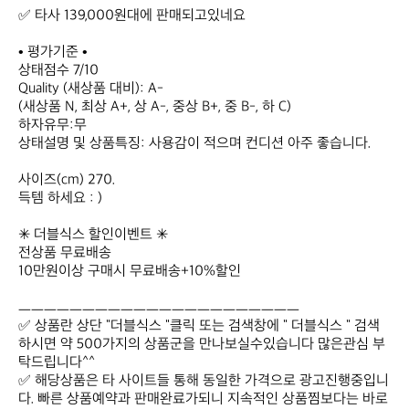
✅ 타사 139,000원대에 판매되고있네요

• 평가기준 •

상태점수 7/10

Quality (새상품 대비): A-

(새상품 N, 최상 A+, 상 A-, 중상 B+, 중 B-, 하 C)

하자유무:무

상태설명 및 상품특징: 사용감이 적으며 컨디션 아주 좋습니다.

사이즈(cm) 270.

득템 하세요 : )

✳ 더블식스 할인이벤트 ✳

전상품 무료배송

10만원이상 구매시 무료배송+10%할인

ㅡㅡㅡㅡㅡㅡㅡㅡㅡㅡㅡㅡㅡㅡㅡㅡㅡㅡㅡㅡㅡㅡ

✅ 상품란 상단 "더블식스 "클릭 또는 검색창에 " 더블식스 " 검색 
하시면 약 500가지의 상품군을 만나보실수있습니다 많은관심 부
탁드립니다^^

✅ 해당상품은 타 사이트들 통해 동일한 가격으로 광고진행중입니
다. 빠른 상품예약과 판매완료가되니 지속적인 상품찜보다는 바로 