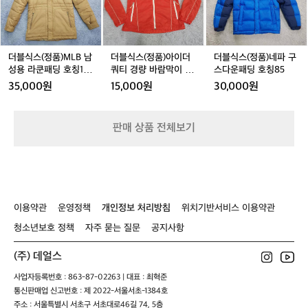
(정
(정
(정
로
경
칭
호
품)
품)
품)
볼
량
9
칭
M
아
네
수
바
0
1
L
이
파
있
람
5
B
더
구
더블식스(정품)MLB 남
더블식스(정품)아이더
더블식스(정품)네파 구
고,
막
0
남
쿼
스
성용 라쿤패딩 호칭10
쿼티 경량 바람막이 9
스다운패딩 호칭85
누
이
성
티
다
0(170-180)
0(S)
적
35,000원
15,000원
30,000원
호
용
경
운
상
칭
라
량
패
승
9
쿤
바
딩
고
판매 상품 전체보기
5
패
람
호
도
딩
막
칭
도
호
이
8
있
칭
9
5
어
1
0
서
0
(S)
실
이용약관
운영정책
개인정보 처리방침
위치기반서비스 이용약관
0
제
(1
청소년보호 정책
자주 묻는 질문
공지사항
체
7
감
0
은
(주) 데얼스
-
숫
1
사업자등록번호 : 863-87-02263 | 대표 : 최혁준
자
8
통신판매업 신고번호 : 제 2022-서울서초-1384호
보
0)
주소 : 서울특별시 서초구 서초대로46길 74, 5층