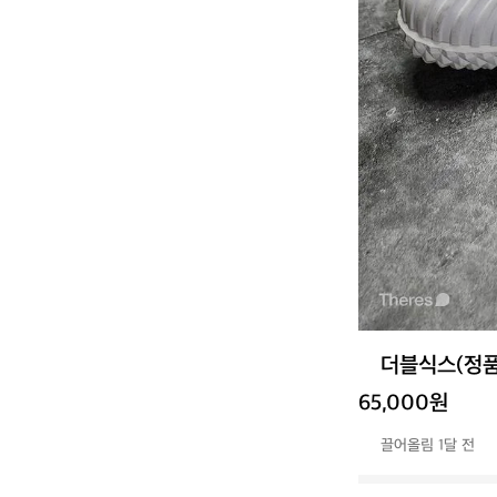
더블식스(정품
65,000원
끌어올림 1달 전