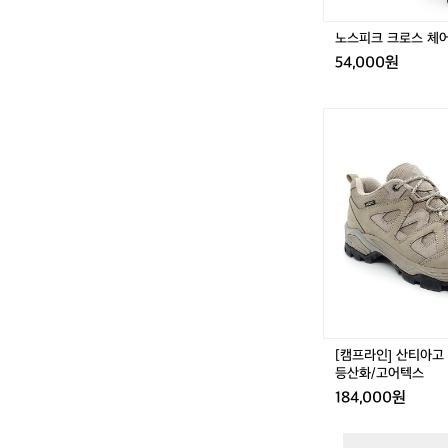
블
랙
노스피크 크로스 체어
54,000원
[캠
프
라
인]
산
티
아
고
로
우
베
이
지
[캠프라인] 산티아고 
-
등산화/고어텍스
경
184,000원
등
산
화/