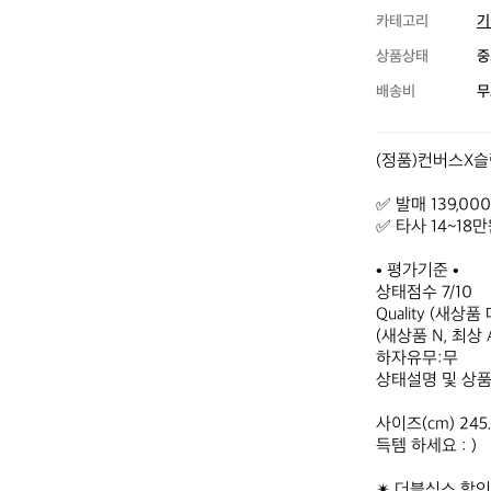
카테고리
기
상품상태
중
배송비
무
(정품)컨버스X슬램
✅ 발매 139,000
✅ 타사 14~1
• 평가기준 •

상태점수 7/10

Quality (새상품 
(새상품 N, 최상 A+
하자유무:무

상태설명 및 상품
사이즈(cm) 245.

득템 하세요 : )

✴ 더블식스 할인