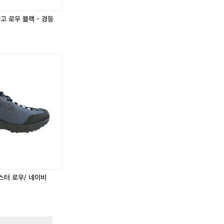
블
소
블
소
랙
이
랙
이
고 로우 블랙 - 경등
밀
밀
크
크
언
언
패
패
러
러
렐
렐
릿
릿
지
지
마
마
스
스
터
터
로
로
우/
우/
네
네
이
이
스터 로우/ 네이비
비
비