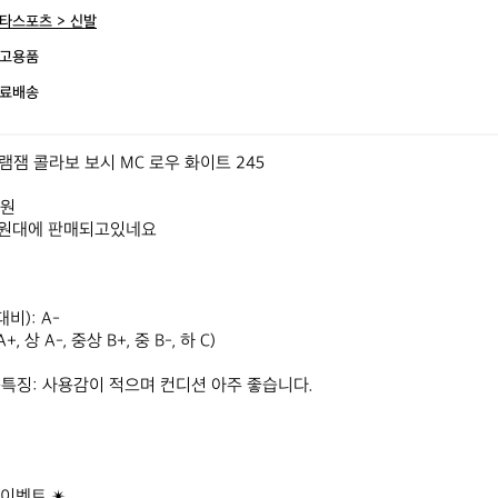
타스포츠 > 신발
고용품
료배송
잼 콜라보 보시 MC 로우 화이트 245

원

8만원대에 판매되고있네요

대비): A-

, 상 A-, 중상 B+, 중 B-, 하 C)

특징: 사용감이 적으며 컨디션 아주 좋습니다.

이벤트 ✴
