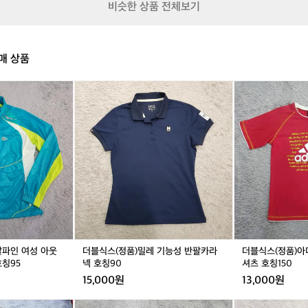
비슷한 상품 전체보기
용
접
이
식
매 상품
체
어
더
더
블
블
식
식
스
스
(정
(정
품)
품)
밀
아
레
디
기
다
능
스
성
키
반
즈
팔
반
알파인 여성 아웃
더블식스(정품)밀레 기능성 반팔카라
더블식스(정품)아
카
팔
칭95
넥 호칭90
셔츠 호칭150
라
티
15,000원
13,000원
넥
셔
호
츠
더
더