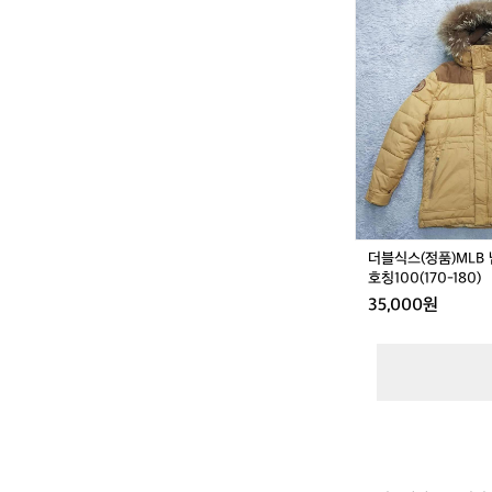
경
블
량
식
바
스
람
(정
막
품)
이
M
호
L
칭
B
9
남
5
성
용
라
더블식스(정품)MLB
쿤
호칭100(170-180)
패
35,000원
딩
호
칭
1
0
0
(1
7
0