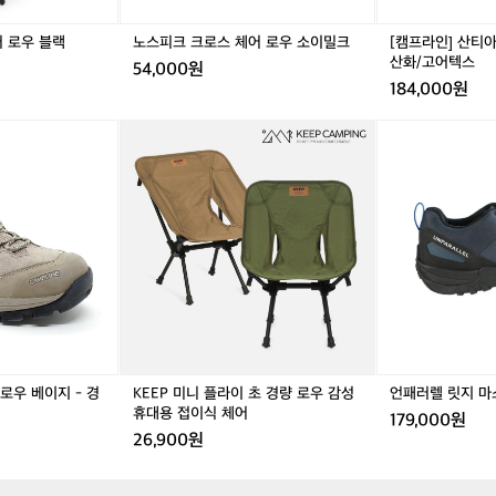
블
소
블
소
랙
랙
이
랙
이
-
 로우 블랙
노스피크 크로스 체어 로우 소이밀크
[캠프라인] 산티아
밀
밀
경
산화/고어텍스
54,000원
크
크
등
184,000원
산
화/
K
언
고
E
패
어
E
러
텍
P
렐
스
미
릿
니
지
플
마
라
스
이
터
초
로
경
우/
량
네
로
이
로우 베이지 - 경
KEEP 미니 플라이 초 경량 로우 감성
언패러렐 릿지 마
우
비
휴대용 접이식 체어
179,000원
감
26,900원
성
휴
대