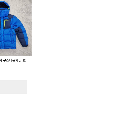
파 구스다운패딩 호