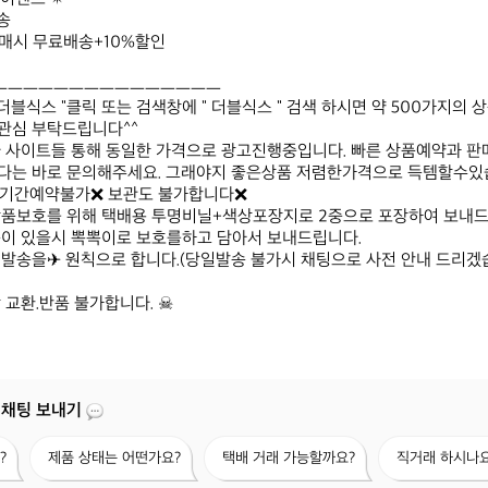


매시 무료배송+10%할인

ㅡㅡㅡㅡㅡㅡㅡㅡㅡㅡㅡㅡㅡㅡㅡ

"더블식스 "클릭 또는 검색창에 " 더블식스 " 검색 하시면 약 500가지의
심 부탁드립니다^^

타 사이트들 통해 동일한 가격으로 광고진행중입니다. 빠른 상품예약과 
다는 바로 문의해주세요. 그래야지 좋은상품 저렴한가격으로 득템할수있습
장기간예약불가❌ 보관도 불가합니다❌

상품보호를 위해 택배용 투명비닐+색상포장지로 2중으로 포장하여 보내드립
이 있을시 뽁뽁이로 보호를하고 담아서 보내드립니다.

발송을✈ 원칙으로 합니다.(당일발송 불가시 채팅으로 사전 안내 드리겠습니
 교환.반품 불가합니다. ☠
 채팅 보내기
제
택
직
?
제품 상태는 어떤가요?
택배 거래 가능할까요?
직거래 하시나요
품
배
거
상
거
래