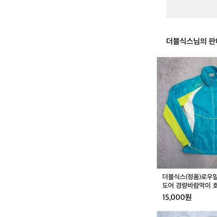
고
어
텍
스
더블식스님의 판
더
블
식
스
(정
품)
로
우
알
파
인
여
성
더블식스(정품)로우
아
도어 경량바람막이 호
웃
15,000원
도
어
더