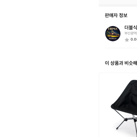
이
신
판매자 정보
가
요?
더블
더
부산광역
블
0.0
식
스
이 상품과 비슷
노
스
피
크
크
로
스
체
어
로
우