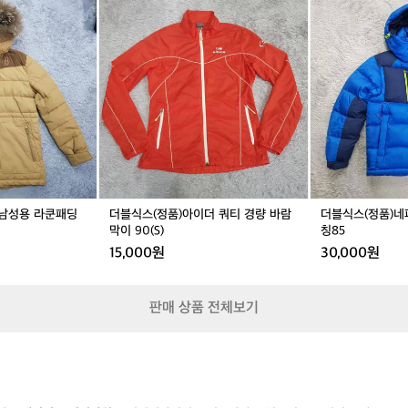
칭
호
블
블
9
칭
식
식
0
1
스
스
5
(정
(정
0
품)
품)
아
네
이
파
더
구
쿼
스
티
다
경
운
량
패
 남성용 라쿤패딩
더블식스(정품)아이더 쿼티 경량 바람
더블식스(정품)네
바
딩
막이 90(S)
칭85
람
호
15,000원
30,000원
막
칭
이
8
9
5
판매 상품 전체보기
0
(S)