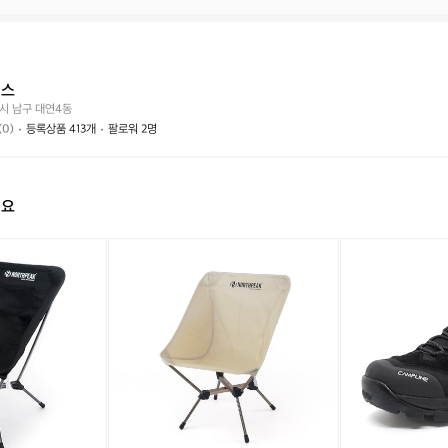
태
래
하
는
가
시
어
능
나
떤
할
요?
식스
가
까
시 남구 대연4동
요?
요?
(0)
등록상품 413개
팔로워 2명
해요
노
노
노
노
[캠
스
스
스
스
프
피
피
피
피
라
크
크
크
크
인]
크
크
크
크
산
로
로
로
로
티
스
스
스
스
아
체
체
체
체
고
어
어
어
어
로
로
로
로
로
우
우
우
우
우
블