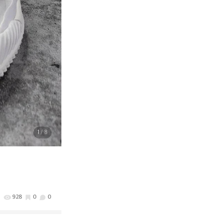
1
/ 8
928
0
0