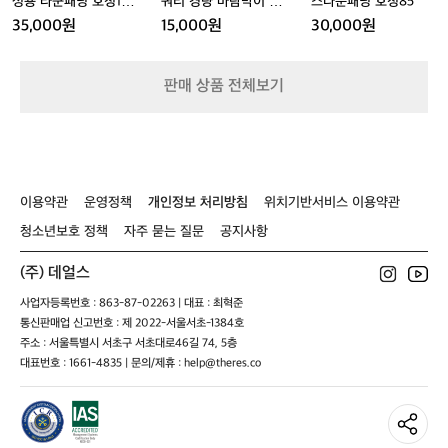
남
쿼
스
성용 라쿤패딩 호칭10
쿼티 경량 바람막이 9
스다운패딩 호칭85
누
이
성
티
다
0(170-180)
0(S)
적
35,000원
15,000원
30,000원
호
용
경
운
상
칭
라
량
패
승
9
쿤
바
딩
고
판매 상품 전체보기
5
패
람
호
도
딩
막
칭
도
호
이
8
있
칭
9
5
어
1
0
서
0
(S)
실
이용약관
운영정책
개인정보 처리방침
위치기반서비스 이용약관
0
제
(1
청소년보호 정책
자주 묻는 질문
공지사항
체
7
감
0
은
(주) 데얼스
-
숫
1
사업자등록번호 : 863-87-02263 | 대표 : 최혁준
자
8
통신판매업 신고번호 : 제 2022-서울서초-1384호
보
0)
주소 : 서울특별시 서초구 서초대로46길 74, 5층
다
대표번호 : 1661-4835 | 문의/제휴 : help@theres.co
더
알
찼
을
가