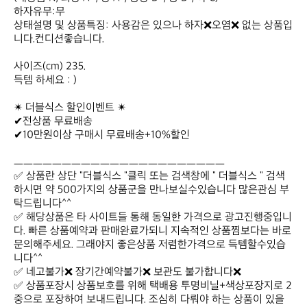
하자유무:무

상태설명 및 상품특징: 사용감은 있으나 하자❌오염❌ 없는 상품입
니다.컨디션좋습니다.

사이즈(cm) 235.

득템 하세요 : )

✴ 더블식스 할인이벤트 ✴

✔전상품 무료배송

✔10만원이상 구매시 무료배송+10%할인

ㅡㅡㅡㅡㅡㅡㅡㅡㅡㅡㅡㅡㅡㅡㅡㅡㅡㅡㅡㅡㅡㅡ

✅ 상품란 상단 "더블식스 "클릭 또는 검색창에 " 더블식스 " 검색 
하시면 약 500가지의 상품군을 만나보실수있습니다 많은관심 부
탁드립니다^^

✅ 해당상품은 타 사이트들 통해 동일한 가격으로 광고진행중입니
다. 빠른 상품예약과 판매완료가되니 지속적인 상품찜보다는 바로 
문의해주세요. 그래야지 좋은상품 저렴한가격으로 득템할수있습
니다^^

✅ 네고불가❌ 장기간예약불가❌ 보관도 불가합니다❌

✅ 상품포장시 상품보호를 위해 택배용 투명비닐+색상포장지로 2
중으로 포장하여 보내드립니다. 조심히 다뤄야 하는 상품이 있을