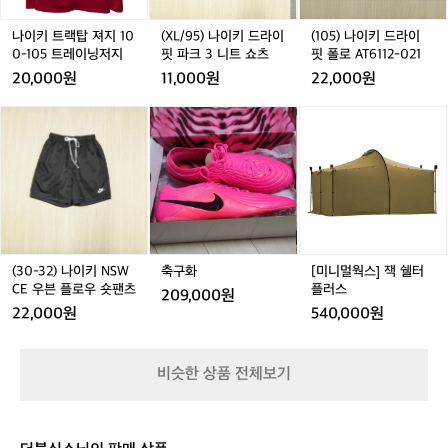
한
지
지
드
지
드
라
건
1
1
라
1
라
이
1
나이키 트랙탑 져지 10
(XL/95) 나이키 드라이
(105) 나이키 드라이
꽤
0
0
이
0
이
핏
0-105 트레이닝저지
핏 파크 3 니트 쇼츠
핏 폴로 AT6112-021
탄
0
0
핏
0
핏
폴
20,000원
11,000원
22,000원
탄
-
-
파
-
파
로
-
한
1
1
크
1
크
A
1
(3
(3
축
(3
축
[미
(
러
0
0
3
0
3
T
0
0
구
0
구
니
닝
5
5
니
5
니
6
5
-
-
화
-
화
멀
-
이
트
트
트
트
트
1
3
3
3
웍
3
에
레
레
쇼
레
쇼
1
2)
2)
2)
스]
2
요
이
이
츠
이
츠
2
나
나
나
잭
🏃‍♂️
닝
닝
닝
-
이
이
이
쉘
평
저
저
저
0
키
키
키
터
지
지
지
지
2
N
N
N
플
(30-32) 나이키 NSW
축구화
[미니멀웍스] 잭 쉘터
기
1
S
S
S
러
S
CE 우븐 플로우 숏팬츠
플러스
준
209,000원
W
W
W
스
으
22,000원
540,000원
C
C
C
C
로
E
E
E
E
는
우
우
우
초
비슷한 상품 전체보기
븐
븐
븐
급
플
플
플
과
로
로
로
중
우
우
우
급