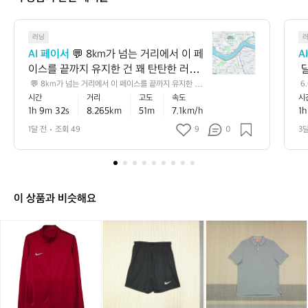
💬
러닝
8
AI 페이서
 💬 8km가 넘는 거리에서 이 페
A
k
이스를 끝까지 유지한 건 꽤 탄탄한 러닝
 
m
이에요 🏃‍♂️ 평지 기준으로는 초급과 중급
로
 💬 8km가 넘는 거리에서 이 페이스를 끝까지 유지한 건
 6
가
 꽤 탄탄한 러닝이에요 🏃‍♂️ 평지 기준으로는 초급과 중급
5
시간
거리
고도
속도
시
 사이, 러닝에 잘 적응해 가는 안정적인 흐
께
넘
 사이, 러닝에 잘 적응해 가는 안정적인 흐름으로 볼 수 있
서
1h 9m 32s
8.265km
51m
7.1km/h
1h
름으로 볼 수 있고, 누적 상승고도도 있어
 
는
고, 누적 상승고도도 있어서 실제 체감은 숫자보다 더 알찼
 
을 가능성이 큽니다 📈 💡 다음에는 초반 1~2km만 살짝
거
간
서 실제 체감은 숫자보다 더 알찼을 가능
 
1달 전
조회 49
9
0
3
 여유 있게 시작하고 후반에 리듬을 올려보면, 같은 거리에
리
성이 큽니다 📈 💡 다음에는 초반 1~2km
으
서도 더 안정적인 페이스 감각을 만들기 좋아요 ✅
에
만 살짝 여유 있게 시작하고 후반에 리듬
어
서
을 올려보면, 같은 거리에서도 더 안정적
이
인 페이스 감각을 만들기 좋아요 ✅
페
이 상품과 비슷해요
이
스
나
나
(X
나
(X
(1
를
이
이
L/
이
L/
0
끝
키
키
9
키
9
5)
까
트
트
5)
트
5)
나
지
랙
랙
나
랙
나
이
유
탑
탑
이
탑
이
키
지
져
져
키
져
키
드