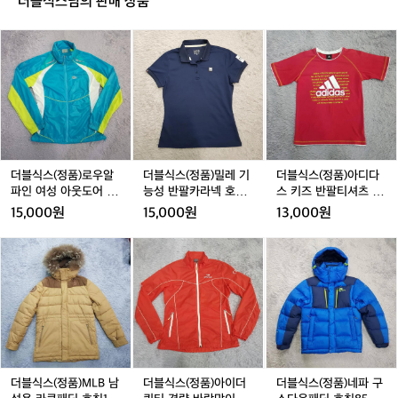
더블식스님의 판매 상품
숏
숏
숏
사
팬
팬
팬
이,
더
더
더
츠
츠
츠
러
블
블
블
닝
식
식
식
에
스
스
스
잘
(정
(정
(정
적
품)
품)
품)
응
로
밀
아
해
우
레
디
가
알
기
다
더블식스(정품)로우알
더블식스(정품)밀레 기
더블식스(정품)아디다
는
파
능
스
파인 여성 아웃도어 경
능성 반팔카라넥 호칭9
스 키즈 반팔티셔츠 호
안
인
성
키
량바람막이 호칭95
0
칭150
15,000원
15,000원
13,000원
정
여
반
즈
적
성
팔
반
더
더
더
인
아
카
팔
블
블
블
흐
웃
라
티
식
식
식
름
도
넥
셔
스
스
스
으
어
호
츠
(정
(정
(정
로
경
칭
호
품)
품)
품)
볼
량
9
칭
M
아
네
수
바
0
1
L
이
파
있
람
5
B
더
구
더블식스(정품)MLB 남
더블식스(정품)아이더
더블식스(정품)네파 구
고,
막
0