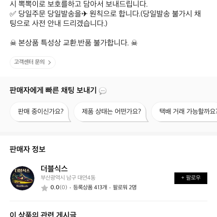
시 뽁뽁이로 보호를하고 담아서 보내드립니다.

✅ 당일주문 당일발송을✈ 원칙으로 합니다.(당일발송 불가시 채
팅으로 사전 안내 드리겠습니다.)

☠ 본상품 특성상 교환.반품 불가합니다. ☠
고객센터 문의
판매자에게 빠른 채팅 보내기
판
제
택
판매 중이신가요?
제품 상태는 어떤가요?
택배 거래 가능할까요
매
품
배
중
상
거
이
태
래
신
는
가
판매자 정보
가
어
능
요?
떤
할
더블식스
더
가
까
부산광역시 남구 대연4동
+ 팔로우
블
요?
요?
0.0
(0)
등록상품 413개
팔로워 2명
식
스
이 상품의 관련 게시글