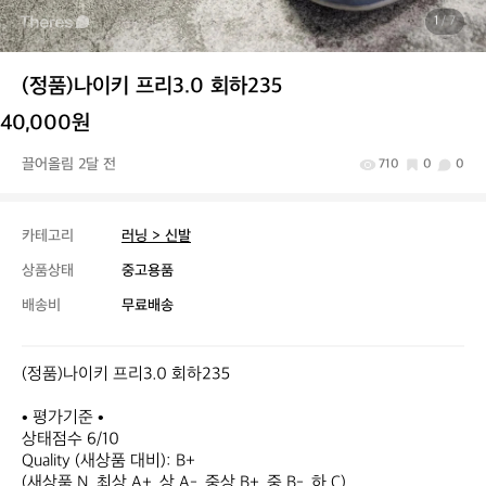
1
/ 7
(정품)나이키 프리3.0 회하235
40,000원
끌어올림 2달 전
710
0
0
카테고리
러닝 > 신발
상품상태
중고용품
배송비
무료배송
(정품)나이키 프리3.0 회하235

• 평가기준 •

상태점수 6/10

Quality (새상품 대비): B+

(새상품 N, 최상 A+, 상 A-, 중상 B+, 중 B-, 하 C)
