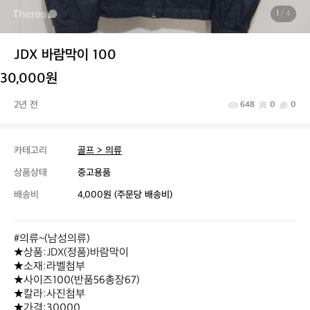
1
/ 4
JDX 바람막이 100
30,000원
2년 전
648
0
0
카테고리
골프 > 의류
상품상태
중고용품
배송비
4,000원 (주문당 배송비)
#의류~(남성의류)

★상품:JDX(정품)바람막이 

★소재:라벨첨부

★사이즈100(반품56총장67)

★칼라:사진첨부

★가격:30000
