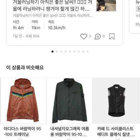
울
겨울러닝하기 아직은 좋은 날씨!! 🏃🏻‍♀️ 겨
뉴
러
울에 러닝하려니 챙겨야 할게 많긴 하네요
 
닝
😂 비니, 바라클라바, 고글, 러닝장갑, 여
카
겨울러닝하기 아직은 좋은 날씨!! 🏃🏻‍♀️ 겨울에 러닝하려니
뉴질
하
 챙겨야 할게 많긴 하네요😂 비니, 바라클라바, 고글, 러닝
카
시간
거리
속도
러겹의 상의, 바람막이, 기모레깅스, 러닝
 
기
8
장갑, 여러겹의 상의, 바람막이, 기모레깅스, 러닝양말 등
늘
1h 4m
11km
10.3km/h
양말 등등 ㅎㅎ  러닝 한번뛰면 빨랫감이
(
아
등 ㅎㅎ  러닝 한번뛰면 빨랫감이 우르르 쌓이긴하는데 뛰
ey
고나면 상쾌!! 😊
직
—
 우르르 쌓이긴하는데 뛰고나면 상쾌!! 😊
 
7달 전
조회 206
3
0
상
은
 
 
좋
간
다
은
 
만
날
간
씨!!
아
이 상품과 비슷해요
 
여
🏃🏻‍♀️
바
혀
겨
아
아
내
아
내
카
음
울
습
디
디
셔
디
셔
페
에
르
다
다
널
다
널
드
다
러
스
스
지
스
지
사
발
막
닝
바
바
오
바
오
이
초
•
하
람
람
그
람
그
클
적
려
막
막
래
막
래
리
에
니
이
이
픽
이
픽
스
뉴
챙
9
9
여
9
여
트
9
아디다스 바람막이 95
내셔널지오그래픽 여름
카페 드 사이클리스트
겨
 
5
5
름
5
름
에
5
-100 트레이닝
용 바람막이 95-100
에디트 클래식 질넷 바
크
야
커