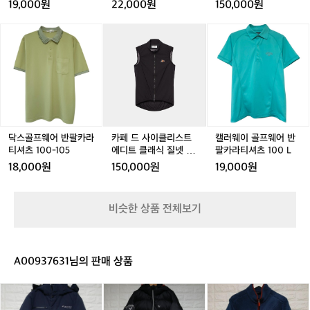
-
-
용
-
용
디
-
자외선차단
람막이 조끼 블랙 여성
게
19,000원
22,000원
150,000원
할
1
1
바
1
바
트
1
 
 
게
와
0
0
람
0
람
클
닥
닥
카
닥
카
캘
많
메
0
0
막
0
막
래
스
스
페
스
페
러
림 
긴
트
트
이
트
이
식
골
골
드
골
드
웨
Al
하
레
레
9
레
9
질
연
프
프
사
프
사
이
네
가
이
이
5
이
5
넷
웨
웨
이
웨
이
골
요
으
 초
닝
닝
-
닝
-
바
어
어
클
어
클
프
😂
는
1
1
람
반
반
리
반
리
웨
해
비
0
0
막
팔
팔
스
팔
스
어
직
니,
0
0
이
핀
카
카
트
카
트
반
닥스골프웨어 반팔카라
카페 드 사이클리스트
캘러웨이 골프웨어 반
바
자
자
조
서
라
라
에
라
에
팔
티셔츠 100-105
에디트 클래식 질넷 바
팔카라티셔츠 100 L
라
외
외
끼
 
티
티
디
티
디
카
람막이 조끼 블랙 남성
18,000원
150,000원
19,000원
클
소
선
선
블
셔
셔
트
셔
트
라
 
라
선
차
차
랙
츠
츠
클
츠
클
티
만
바,
단
단
여
드
1
1
래
1
래
셔
1
료
고
비슷한 상품 전체보기
성
은
는 
0
0
식
0
식
츠
글,
k
 
0
0
질
0
질
1
러
해
-
-
넷
-
넷
0
-
리
닝
 
1
1
바
1
바
0
1
으
대
장
A00937631님의 판매 상품
0
0
람
0
람
L
장
갑,
로
 
5
5
막
5
막
5
여
 
디
갤
몽
드
이
이
러
an
스
러
벨
 
조
조