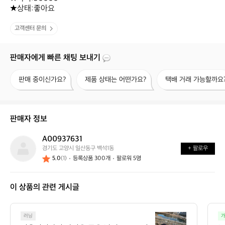
★상태:좋아요
고객센터 문의
판매자에게 빠른 채팅 보내기
판
제
택
판매 중이신가요?
제품 상태는 어떤가요?
택배 거래 가능할까요
매
품
배
중
상
거
이
태
래
신
는
가
판매자 정보
가
어
능
요?
떤
할
A00937631
A
가
까
경기도 고양시 일산동구 백석1동
+ 팔로우
0
요?
요?
5.0
(1)
등록상품 300개
팔로워 5명
0
9
3
이 상품의 관련 게시글
7
6
3
겨
1
러닝
가