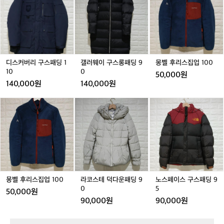
겹
oo
커
웨
후
니
끼
끼
oo
의
버
이
리
블
블
iE
상
리
구
스
s:
랙
랙
의,
구
스
집
남
남
바
한
스
롱
업
성
성
람
아
패
패
1
막
딩
딩
0
기
디스커버리 구스패딩 1
갤러웨이 구스롱패딩 9
몽벨 후리스집업 100
이,
1
9
0
10
0
구
50,000원
기
1
0
ㅎ
140,000원
140,000원
모
0
변
레
몽
라
노
 
깅
벨
코
스
스,
기
후
스
페
러
지
리
테
이
닝
 
스
덕
스
양
숙
집
다
구
말
업
운
스
림
등
1
패
패
장
등
0
딩
딩
몽벨 후리스집업 100
라코스테 덕다운패딩 9
노스페이스 구스패딩 9
ㅎ
칠
0
9
9
0
5
ㅎ
50,000원
지
0
5
러
90,000원
90,000원
 
닝
에
한