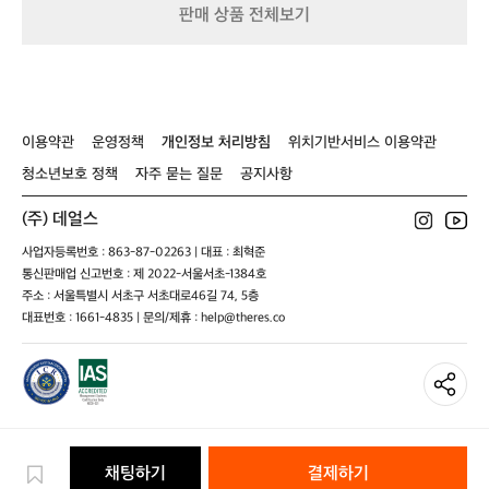
 
번
판매 상품 전체보기
을
뛰
면
접
빨
수
랫
 
감
이
이
이용약관
운영정책
개인정보 처리방침
위치기반서비스 이용약관
도
우
수
청소년보호 정책
자주 묻는 질문
공지사항
르
로
르
쌓
(주) 데얼스
요
이
er
사업자등록번호 : 863-87-02263 | 대표 : 최혁준
긴
p
통신판매업 신고번호 : 제 2022-서울서초-1384호
하
=
주소 : 서울특별시 서초구 서초대로46길 74, 5층
는
 
대표번호 : 1661-4835 | 문의/제휴 : help@theres.co
데
xT
뛰
고
po
나
d
면
상
쾌!!
😊
채팅하기
결제하기