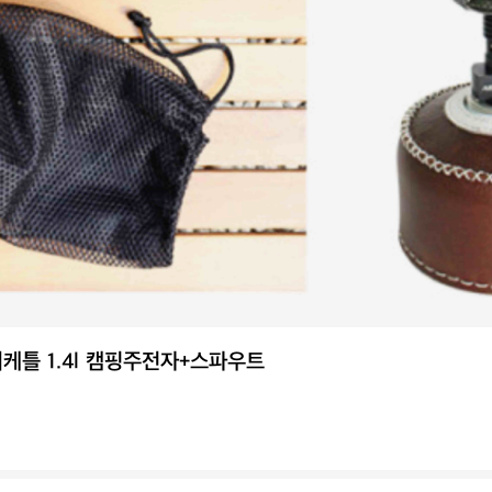
케틀 1.4l 캠핑주전자+스파우트