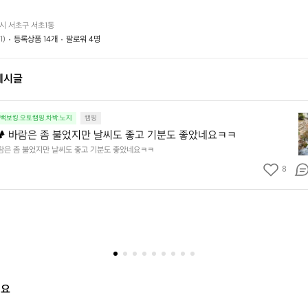
떤
할
요?
가
까
시 서초구 서초1동
요?
요?
1)
등록상품 14개
팔로워 4명
게시글
봄
.백보킹.오토캠핑.차박.노지
캠핑
맞
️ 바람은 좀 불었지만 날씨도 좋고 기분도 좋았네요ㅋㅋ
이
바람은 좀 불었지만 날씨도 좋고 기분도 좋았네요ㅋㅋ
캠
8
핑
🏕
바
람
은
좀
불
었
지
해요
만
날