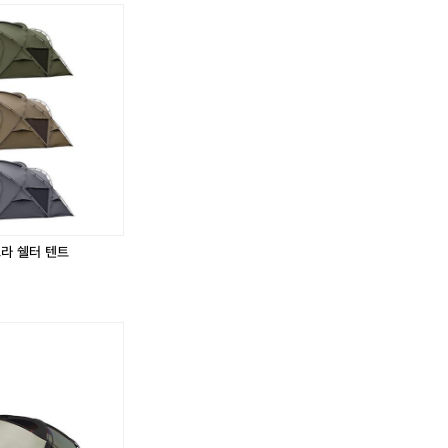
고라 쉘터 텐트
어
썸
홀
리
데
이
님