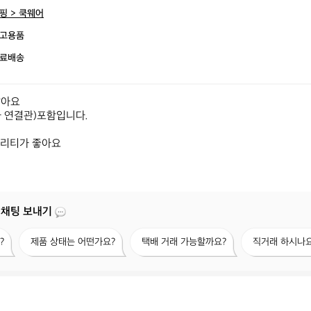
핑 > 쿡웨어
고용품
료배송
아요

 연결관)포함입니다.

퀄리티가 좋아요
 채팅 보내기
제
택
직
?
제품 상태는 어떤가요?
택배 거래 가능할까요?
직거래 하시나요
품
배
거
상
거
래
태
래
하
는
가
시
어
능
나