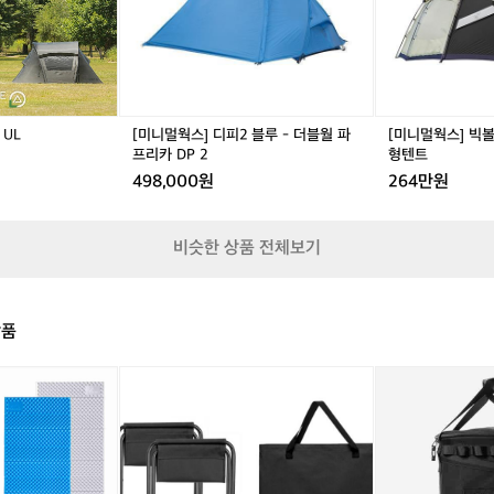
s
버
2
버
R
h
스
블
스
텐
U
루
U
트
L
-
L
-
더
돔
블
텐
UL
[미니멀웍스] 디피2 블루 - 더블월 파
[미니멀웍스] 빅볼
월
트/
프리카 DP 2
형텐트
파
대
498,000원
264만원
프
형
리
텐
카
트
비슷한 상품 전체보기
D
P
2
상품
몬
[미
테
사
라
용]
와
브
이
루
드
클
완료