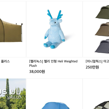
[헬
[미
씨
리
니
도
녹
멀
좋
스]
웍
고
헬
스]
기
리
아
분
인
고
도
형
라
좋
H
쉘
았
e
터
네
l
텐
요
i
트
ㅋ
W
ㅋ
터 플러스
[헬리녹스] 헬리 인형 Heli Weighted
[미니멀웍스] 아
e
Plush
250만원
i
38,000원
g
h
어
[미
어
[미
t
썸
니
썸
니
e
홀
멀
홀
멀
d
리
웍
리
웍
P
데
스]
데
스]
l
이
디
이
빅
u
님
피
님
볼