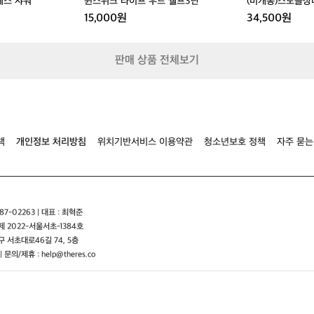
레스 샤워
윈스위크 라이프 우드 쉘프3단
(미개봉)스노클장
15,000원
34,500원
판매 상품 전체보기
책
개인정보 처리방침
위치기반서비스 이용약관
청소년보호 정책
자주 묻는
7-02263 | 대표 : 최혁준
 2022-서울서초-1384호
 서초대로46길 74, 5층
| 문의/제휴 : help@theres.co