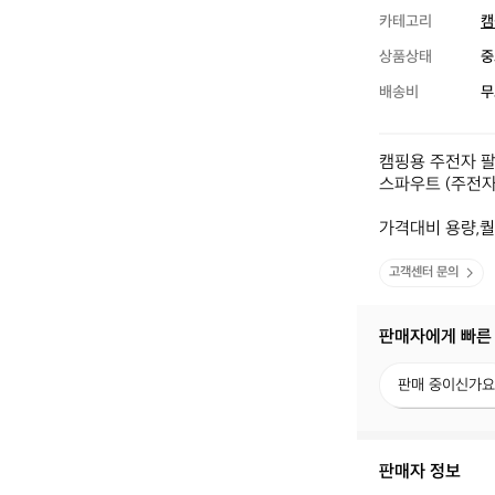
카테고리
캠
상품상태
중
배송비
무
캠핑용 주전자 팔
스파우트 (주전자
가격대비 용량,
고객센터 문의
판매자에게 빠른
판
판매 중이신가요
매
중
이
신
판매자 정보
가