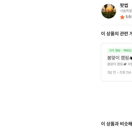
요?
왓썹
왓
서울특별
썹
5.0
(
이 상품의 관련 
가자 캠핑 - 백패킹
봄맞이 캠핑
봄맞이 캠핑🏕️ 
3달 전
조회 154
이 상품과 비슷