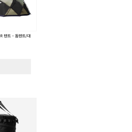
버
스
U
L
R 텐트 - 돔텐트/대