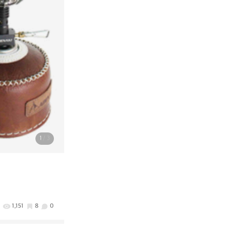
1
/ 3
1,151
8
0