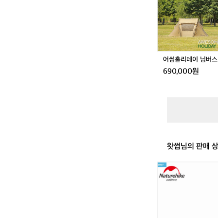
버
스
U
L
어썸홀리데이 님버스 
690,000원
왓썹님의 판매 
네
이
처
하
이
크
거래 