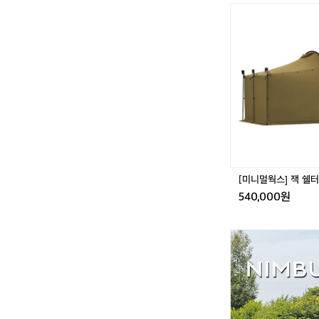
[미
니
멀
웍
스]
잭
쉘
터
플
러
스
[미니멀웍스] 잭 쉘
540,000원
어
썸
홀
리
데
이
님