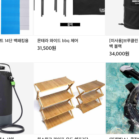
b
린
b
다
q
용
체
도
어
트
래
쉬
 14단 백패킹용
몬테라 와이드 bbq 체어
[미사용]브루클린
팝
백 블랙
31,500원
업
34,000원
백
블
윈
(미
랙
스
개
위
봉)
크
스
라
노
이
클
거
프
장
우
비/
드
위
쉘
크
프
나
3
인
단