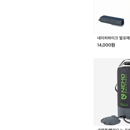
발
포
매
트
1
4
단
네이처하이크 발포매트
백
14,000원
패
킹
용
새
제
품)
헬
리
오
l
x
프
레
스
샤
워