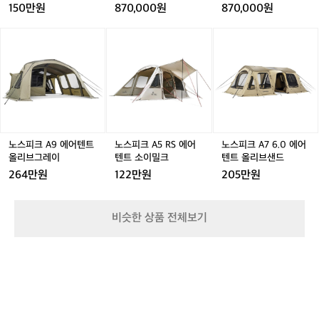
좋
텐
텐
올
텐
올
올
150만원
870,000원
870,000원
았
트
트
리
트
리
리
네
브
브
브
노
노
노
노
노
노
요
샌
샌
그
스
스
스
스
스
스
ㅋ
드
드
레
피
피
피
피
피
피
ㅋ
이
크
크
크
크
크
크
A
A
A
A
A
A
9
9
5
9
5
7
9
에
에
R
에
R
6.
어
어
S
어
S
0
텐
텐
에
텐
에
에
노스피크 A9 에어텐트
노스피크 A5 RS 에어
노스피크 A7 6.0 에어
트
트
어
트
어
어
올리브그레이
텐트 소이밀크
텐트 올리브샌드
올
올
텐
올
텐
텐
264만원
122만원
205만원
리
리
트
리
트
트
브
브
소
브
소
올
그
그
이
그
이
리
비슷한 상품 전체보기
레
레
밀
레
밀
브
이
이
크
이
크
샌
드