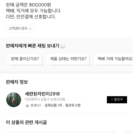
판매 금액은 800,000원

택배, 직거래 모두 가능합니다.

다만, 안전결제 선호합니다.
고객센터 문의
판매자에게 빠른 채팅 보내기
판
제
택
판매 중이신가요?
제품 상태는 어떤가요?
택배 거래 가능할까요
매
품
배
중
상
거
이
태
래
신
는
가
판매자 정보
가
어
능
요?
떤
할
세련된자린이2918
세
가
까
인천광역시 남동구 논현고잔동
+ 팔로우
련
요?
요?
0.0
(0)
등록상품 1개
팔로워 0명
된
자
린
이 상품의 관련 게시글
이
2