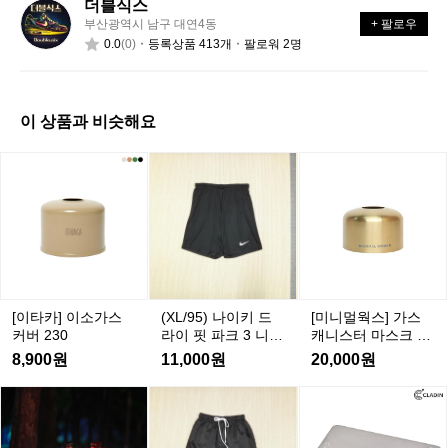
요?
떤
할
더블식스
더
가
까
부산광역시 남구 대연4동
+ 팔로우
블
요?
요?
0.0
(0)
등록상품 413개
팔로워 2명
식
스
이 상품과 비슷해요
(X
(X
[이
[미
L/
L/
타
니
9
9
카]
멀
5)
5)
이
웍
나
나
소
스]
이
이
가
가
키
키
스
스
드
드
커
캐
[이타카] 이소가스
(XL/95) 나이키 드
[미니멀웍스] 가스
라
라
버
니
커버 230
라이 핏 파크 3 니트
캐니스터 마스크 S
이
이
2
스
쇼츠
(레트로)
8,900원
11,000원
20,000원
핏
핏
3
터
파
파
0
마
(3
(3
[캠
[캠
[캠
클
크
크
0
0
스
핑
핑
핑
래
3
3
-
-
-
크
덕]
덕]
덕]
딘
니
니