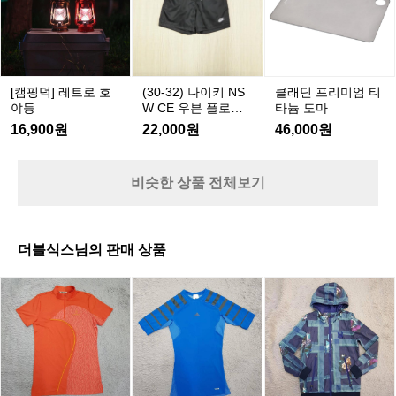
3
3
S
레
레
레
프
트
트
2)
2)
(레
트
트
트
리
쇼
쇼
나
나
트
로
로
로
미
츠
츠
이
이
로)
호
호
호
엄
키
키
야
야
야
티
N
N
[캠핑덕] 레트로 호
(30-32) 나이키 NS
클래딘 프리미엄 티
등
등
등
타
S
S
야등
W CE 우븐 플로우
타늄 도마
W
W
늄
숏팬츠
16,900원
22,000원
46,000원
C
C
도
E
E
마
우
우
비슷한 상품 전체보기
븐
븐
플
플
로
로
우
우
더블식스님의 판매 상품
숏
숏
팬
팬
더
더
더
츠
츠
블
블
블
식
식
식
스
스
스
(정
(정
(정
품)
품)
품)