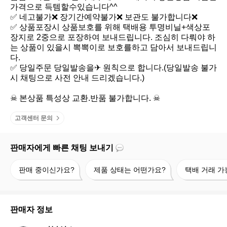
가격으로 득템할수있습니다^^

✅ 네고불가❌ 장기간예약불가❌ 보관도 불가합니다❌

✅ 상품포장시 상품보호를 위해 택배용 투명비닐+색상포
장지로 2중으로 포장하여 보내드립니다. 조심히 다뤄야 하
는 상품이 있을시 뽁뽁이로 보호를하고 담아서 보내드립니
다.

✅ 당일주문 당일발송을✈ 원칙으로 합니다.(당일발송 불가
시 채팅으로 사전 안내 드리겠습니다.)

☠ 본상품 특성상 교환.반품 불가합니다. ☠
고객센터 문의
판매자에게 빠른 채팅 보내기
판
제
택
판매 중이신가요?
제품 상태는 어떤가요?
택배 거래 가
매
품
배
중
상
거
이
태
래
신
는
가
판매자 정보
가
어
능