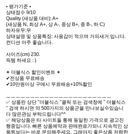
• 평가기준 •

상태점수 9/10

Quality (새상품 대비): A+

(새상품 N, 최상 A+, 상 A-, 중상 B+, 중 B-, 하 C)

하자유무:무

상태설명 및 상품특징: 사용감이 적으며 거의새거 입니다. 
컨디션 아주 좋습니다.

사이즈(cm) 230.

득템 하세요 : )

✴ 더블식스 할인이벤트 ✴

✔전상품 무료배송

✔10만원이상 구매시 무료배송+10%할인

ㅡㅡㅡㅡㅡㅡㅡㅡㅡㅡㅡㅡㅡㅡㅡㅡㅡㅡㅡㅡㅡㅡ

✅ 상품란 상단 "더블식스 "클릭 또는 검색창에 " 더블식스 
" 검색 하시면 약 500가지의 상품군을 만나보실수있습니
다 많은관심 부탁드립니다^^

✅ 해당상품은 타 사이트들 통해 동일한 가격으로 광고진
행중입니다. 빠른 상품예약과 판매완료가되니 지속적인 상
품찜보다는 바로 문의해주세요. 그래야지 좋은상품 저렴한