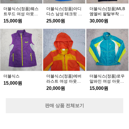
M
웨
아
L
스
디
더블식스(정품)웨스
더블식스(정품)아디
더블식스(정품)MLB
B
트
다
트우드 여성 아웃도
다스 남성 테크핏 기
엠엘비 팔탈부착 후
엠
우
스
어 기능성반팔티 호
능성반팔 호칭95
드바람막이 호칭85
15,000원
25,000원
30,000원
엘
칭95
드
남
비
여
성
더
더
더
팔
성
테
블
블
블
탈
아
크
식
식
식
부
웃
핏
스
스
스
착
도
기
(정
(정
후
어
능
품)
품)
드
기
성
에
로
바
능
반
버
우
더블식스
더블식스(정품)에버
더블식스(정품)로우
람
성
팔
라
알
라스트 여성 아웃도
알파인 여성 아웃도
막
15,000원
반
호
스
파
어 경량바람막이 호
어 경량바람막이 호
20,000원
15,000원
이
팔
칭
칭90
칭95
트
인
호
9
티
여
여
칭
5
호
성
성
판매 상품 전체보기
8
칭
아
아
5
9
웃
웃
5
도
도
어
어