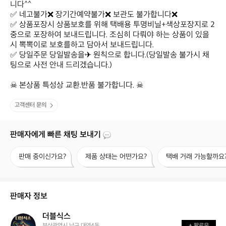
니다^^

✅ 네고불가❌ 장기간예약불가❌ 보관도 불가합니다❌

✅ 상품포장시 상품보호를 위해 택배용 투명비닐+색상포장지로 2
중으로 포장하여 보내드립니다. 조심히 다뤄야 하는 상품이 있을
시 뽁뽁이로 보호를하고 담아서 보내드립니다.

✅ 당일주문 당일발송을✈ 원칙으로 합니다.(당일발송 불가시 채
팅으로 사전 안내 드리겠습니다.)

☠ 본상품 특성상 교환.반품 불가합니다. ☠
고객센터 문의
판매자에게 빠른 채팅 보내기
판
제
택
판매 중이신가요?
제품 상태는 어떤가요?
택배 거래 가능할까요
매
품
배
중
상
거
이
태
래
신
는
가
판매자 정보
가
어
능
요?
떤
할
더블식스
더
가
까
부산광역시 남구 대연4동
+ 팔로우