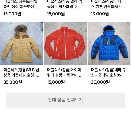
알
기
다
더블식스(정품)로우알
더블식스(정품)밀레 기
더블식스(정품)아디다
파
능
스
파인 여성 아웃도어 경
능성 반팔카라넥 호칭9
스 키즈 반팔티셔츠 호
인
성
키
량바람막이 호칭95
0
칭150
15,000원
15,000원
13,000원
여
반
즈
성
팔
반
더
더
더
아
카
팔
블
블
블
웃
라
티
식
식
식
도
넥
셔
스
스
스
어
호
츠
(정
(정
(정
경
칭
호
품)
품)
품)
량
9
칭
M
아
네
바
0
1
L
이
파
람
5
B
더
구
더블식스(정품)MLB 남
더블식스(정품)아이더
더블식스(정품)네파 구
막
0
남
쿼
스
성용 라쿤패딩 호칭10
쿼티 경량 바람막이 9
스다운패딩 호칭85
이
성
티
다
0(170-180)
0(S)
35,000원
15,000원
30,000원
호
용
경
운
칭
라
량
패
9
쿤
바
딩
판매 상품 전체보기
5
패
람
호
딩
막
칭
호
이
8
칭
9
5
1
0
0
(S)