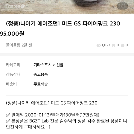
1
/ 9
(정품)나이키 에어조던1 미드 GS 파이어핑크 230
95,000원
끌어올림 2달 전
1,023
0
0
카테고리
기타스포츠 > 신발
상품상태
중고용품
배송비
무료배송
(정품)나이키 에어조던1 미드 GS 파이어핑크 230

✅ 발매일 2020-01-13/발매가130달러(17만원대)

✅ 본상품은 BGZT Lab 전문 검수팀의 정품 검수 완료된 상품이니 
안전하게 구매하세요 : )
