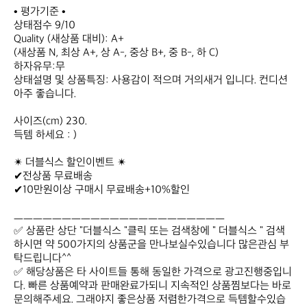
• 평가기준 •

상태점수 9/10

Quality (새상품 대비): A+

(새상품 N, 최상 A+, 상 A-, 중상 B+, 중 B-, 하 C)

하자유무:무

상태설명 및 상품특징: 사용감이 적으며 거의새거 입니다. 컨디션 
아주 좋습니다.

사이즈(cm) 230.

득템 하세요 : )

✴ 더블식스 할인이벤트 ✴

✔전상품 무료배송

✔10만원이상 구매시 무료배송+10%할인

ㅡㅡㅡㅡㅡㅡㅡㅡㅡㅡㅡㅡㅡㅡㅡㅡㅡㅡㅡㅡㅡㅡ

✅ 상품란 상단 "더블식스 "클릭 또는 검색창에 " 더블식스 " 검색 
하시면 약 500가지의 상품군을 만나보실수있습니다 많은관심 부
탁드립니다^^

✅ 해당상품은 타 사이트들 통해 동일한 가격으로 광고진행중입니
다. 빠른 상품예약과 판매완료가되니 지속적인 상품찜보다는 바로 
문의해주세요. 그래야지 좋은상품 저렴한가격으로 득템할수있습