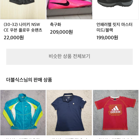
2)
2)
2)
릿
2
츠
츠
2
나
나
나
지
-
이
이
이
마
0
키
키
키
스
2
N
N
N
터
(30-32) 나이키 NSW
축구화
언패러렐 릿지 마스터
1
S
S
S
미
S
CE 우븐 플로우 숏팬츠
미드/블랙
209,000원
W
W
W
드/
22,000원
199,000원
C
C
C
블
C
E
E
E
랙
E
우
우
우
비슷한 상품 전체보기
븐
븐
븐
플
플
플
로
로
로
우
우
우
더블식스님의 판매 상품
숏
숏
숏
팬
팬
팬
더
더
더
츠
츠
츠
블
블
블
식
식
식
스
스
스
(정
(정
(정
품)
품)
품)
로
밀
아
우
레
디