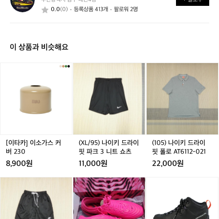
블
요?
요?
0.0
(0)
등록상품 413개
팔로워 2명
식
스
이 상품과 비슷해요
[이
(X
(X
(1
타
L/
L/
0
카]
9
9
5)
이
5)
5)
나
소
나
나
이
가
이
이
키
스
키
키
드
커
드
드
라
버
라
라
이
[이타카] 이소가스 커
(XL/95) 나이키 드라이
(105) 나이키 드라이
2
이
이
핏
버 230
핏 파크 3 니트 쇼츠
핏 폴로 AT6112-021
3
핏
핏
폴
8,900원
11,000원
22,000원
0
파
파
로
크
크
A
(3
(3
축
(3
축
언
(
3
3
T
0
0
구
0
구
패
니
니
6
-
-
화
-
화
러
-
트
트
1
3
3
3
렐
3
쇼
쇼
1