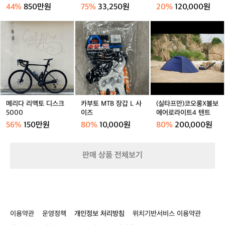
F
져
P
스 No6
프
을
44%
850만원
75%
33,250원
20%
120,000원
R
지
R
살
시
O
메
카
(실
리
마
초
리
부
타
는
노
소
다
토
프
간
듀
형
리
M
만)
결
거래 완료
거래 완료
거래 완료
라
자
액
T
코
한
에
전
토
B
오
실
이
거
디
장
롱
루
스
전
스
갑
X
엣
N
동
크
L
볼
이
메리다 리액토 디스크
카부토 MTB 장갑 L 사
(실타프만)코오롱X볼보
o
펌
5
사
보
스
5000
이즈
에어로라이트4 텐트
6
프
0
이
에
포
56%
150만원
80%
10,000원
80%
200,000원
0
즈
어
티
0
로
하
라
면
판매 상품 전체보기
이
서
트
도
4
대
텐
담
트
한
인
이용약관
운영정책
개인정보 처리방침
위치기반서비스 이용약관
상