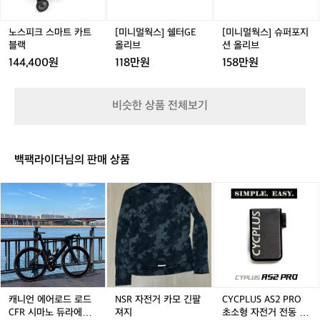
트
트
터
트
퍼
러
0
0
0
카
카
G
카
포
의
트
트
E
트
지
엘
노스피크 스마트 카트
[미니멀웍스] 쉘터GE
[미니멀웍스] 슈퍼포지
블
블
올
블
션
사
블랙
올리브
션 올리브
랙
랙
리
랙
올
카
144,400원
118만원
158만원
브
리
고
브
쇼
츠
비슷한 상품 전체보기
를
매
치
했
백팩라이더님의 판매 상품
어
요.
캐
N
C
선
니
S
Y
명
언
R
C
한
에
자
P
색
어
전
L
대
로
거
U
비
드
카
S
와
로
모
A
허
드
긴
S
캐니언 에어로드 로드
NSR 자전거 카모 긴팔
CYCPLUS AS2 PRO
리
C
팔
2
CFR 시마노 듀라에이
져지
초소형 자전거 전동 펌
선