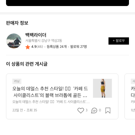
판매자 정보
백팩라이더
백
서울특별시 강남구 역삼2동
+ 팔로우
팩
4.9
(46)
등록상품 24개
팔로워 27명
라
이
더
이 상품의 관련 게시글
오
러닝
늘
오늘의 데얼스 추천 스타일! 🚴‍♀️  ‘카페 드
카
의
 사이클리스트’의 블랙 브라톱에 골든 올
다
데
리브 컬러의 엘사 카고 쇼츠를 매치했어
오늘의 데얼스 추천 스타일! 🚴‍♀️  ‘카페 드 사이클리스트’의
카
얼
 블랙 브라톱에 골든 올리브 컬러의 엘사 카고 쇼츠를 매치
~
요. 선명한 색 대비와 허리선을 살리는 간
스
22일 전
조회 35
3
0
1년
했어요. 선명한 색 대비와 허리선을 살리는 간결한 실루엣
결한 실루엣이 스포티하면서도 대담한 인
추
이 스포티하면서도 대담한 인상을 완성합니다.  포켓 디테
일까지 실용적으로 담아낸 감각적인 라이딩 스타일을 만나
천
상을 완성합니다.  포켓 디테일까지 실용
보세요.  #데얼스 #오늘의데얼스추천스타일 #카페드사이
스
적으로 담아낸 감각적인 라이딩 스타일을
클리스트 #라이딩룩 #여성사이클웨어 #컬러포인트
타