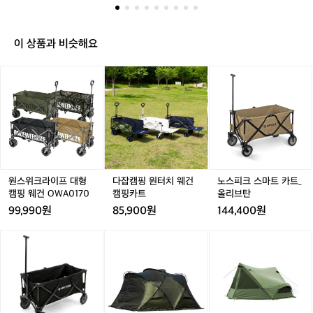
 만나보세요.  #데얼스 #오늘의데얼스추천
일!
스타일 #카페드사이클리스트 #라이딩룩
🚴‍♀️
 #여성사이클웨어 #컬러포인트
‘카
이 상품과 비슷해요
페
드
원
원
다
원
다
노
사
스
스
잡
스
잡
스
이
위
위
캠
위
캠
피
클
크
크
핑
크
핑
크
리
라
라
원
라
원
스
스
이
이
터
이
터
마
트’의
프
프
치
프
치
트
블
대
대
웨
대
웨
카
랙
형
형
건
형
건
트
원스위크라이프 대형
다잡캠핑 원터치 웨건
노스피크 스마트 카트_
브
캠
캠
캠
캠
캠
_
캠핑 웨건 OWA0170
캠핑카트
올리브탄
라
핑
핑
핑
핑
핑
올
톱
99,990원
85,900원
144,400원
웨
웨
카
웨
카
리
에
건
건
트
건
트
브
노
노
[미
노
[미
골
O
O
O
탄
스
스
니
스
니
든
W
W
W
피
피
멀
피
멀
올
A
A
A
크
크
웍
크
웍
리
0
0
0
스
스
스]
스
스]
브
1
1
1
1
마
마
쉘
마
슈
컬
7
7
7
7