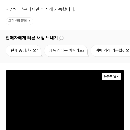
역삼역 부근에서만 직거래 가능합니다.
고객센터 문의
판매자에게 빠른 채팅 보내기
판
제
택
판매 중이신가요?
제품 상태는 어떤가요?
택배 거래 가능할까요
매
품
배
중
상
거
이
태
래
신
는
가
가
어
능
유튜브 열기
요?
떤
할
가
까
요?
요?