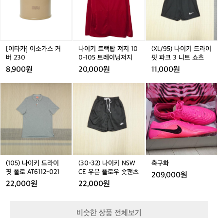
이
트
트
5)
지
소
랙
랙
나
유
가
탑
탑
이
지
스
져
져
키
한
커
지
지
드
건
버
1
1
라
[이타카] 이소가스 커
나이키 트랙탑 져지 10
(XL/95) 나이키 드라이
꽤
2
0
0
이
버 230
0-105 트레이닝저지
핏 파크 3 니트 쇼츠
탄
3
0
0
핏
8,900원
20,000원
11,000원
탄
0
-
-
파
한
1
1
크
(1
(1
(3
(1
(3
축
(
러
0
0
3
0
0
0
0
0
구
닝
5
5
니
5)
5)
-
5)
-
화
5
이
트
트
트
나
나
3
나
3
에
레
레
쇼
이
이
2)
이
2)
요
이
이
츠
키
키
나
키
나
🏃‍♂️
닝
닝
드
드
이
드
이
평
저
저
라
라
키
라
키
지
지
지
이
이
N
이
N
(105) 나이키 드라이
(30-32) 나이키 NSW
축구화
기
핏
핏
S
핏
S
핏 폴로 AT6112-021
CE 우븐 플로우 숏팬츠
준
209,000원
폴
폴
W
폴
W
으
22,000원
22,000원
로
로
C
로
C
로
A
A
E
A
E
는
T
T
우
T
우
T
초
비슷한 상품 전체보기
6
6
븐
6
븐
6