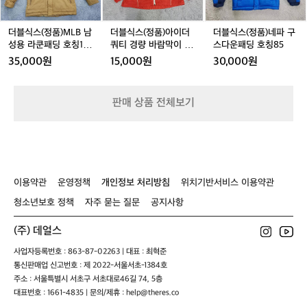
량
9
칭
M
아
네
수
바
0
1
L
이
파
있
람
5
B
더
구
더블식스(정품)MLB 남
더블식스(정품)아이더
더블식스(정품)네파 구
고,
막
0
남
쿼
스
성용 라쿤패딩 호칭10
쿼티 경량 바람막이 9
스다운패딩 호칭85
누
이
성
티
다
0(170-180)
0(S)
적
35,000원
15,000원
30,000원
호
용
경
운
상
칭
라
량
패
승
9
쿤
바
딩
고
판매 상품 전체보기
5
패
람
호
도
딩
막
칭
도
호
이
8
있
칭
9
5
어
1
0
서
0
(S)
실
이용약관
운영정책
개인정보 처리방침
위치기반서비스 이용약관
0
제
(1
청소년보호 정책
자주 묻는 질문
공지사항
체
7
감
0
은
(주) 데얼스
-
숫
1
사업자등록번호 : 863-87-02263 | 대표 : 최혁준
자
8
통신판매업 신고번호 : 제 2022-서울서초-1384호
보
0)
주소 : 서울특별시 서초구 서초대로46길 74, 5층
다
대표번호 : 1661-4835 | 문의/제휴 : help@theres.co
더