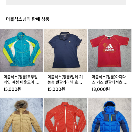
급
1
1
플
1
플
1
과
1
1
로
1
로
1
중
2
2
우
2
우
2
급
더블식스님의 판매 상품
-
-
숏
-
숏
-
사
0
0
팬
0
팬
이,
더
더
더
2
2
츠
2
츠
2
러
블
블
블
1
1
1
1
닝
식
식
식
에
스
스
스
잘
(정
(정
(정
적
품)
품)
품)
응
로
밀
아
해
우
레
디
가
알
기
다
더블식스(정품)로우알
더블식스(정품)밀레 기
더블식스(정품)아디다
는
파
능
스
파인 여성 아웃도어 경
능성 반팔카라넥 호칭9
스 키즈 반팔티셔츠 호
안
인
성
키
량바람막이 호칭95
0
칭150
15,000원
15,000원
13,000원
정
여
반
즈
적
성
팔
반
더
더
더
인
아
카
팔
블
블
블
흐
웃
라
티
식
식
식
름
도
넥
셔
스
스
스
으
어
호
츠
(정
(정
(정
로
경
칭
호
품)
품)
품)
볼