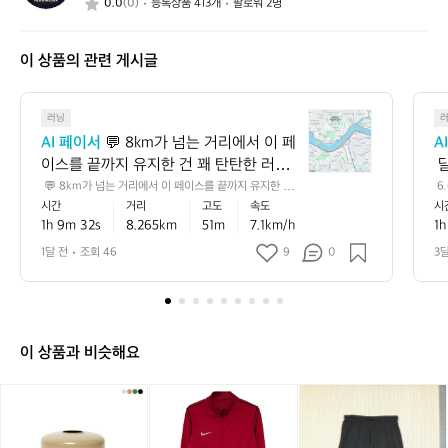
0.0
(0)
등록상품 413개
팔로워 2명
식
스
이 상품의 관련 게시글
💬
러닝
8
AI 페이서
 💬 8km가 넘는 거리에서 이 페
A
k
이스를 끝까지 유지한 건 꽤 탄탄한 러닝
 
m
이에요 🏃‍♂️ 평지 기준으로는 초급과 중급
로
 💬 8km가 넘는 거리에서 이 페이스를 끝까지 유지한 건
 6
가
 꽤 탄탄한 러닝이에요 🏃‍♂️ 평지 기준으로는 초급과 중급
5
시간
거리
고도
속도
시
 사이, 러닝에 잘 적응해 가는 안정적인 흐
께
넘
 사이, 러닝에 잘 적응해 가는 안정적인 흐름으로 볼 수 있
서
1h 9m 32s
8.265km
51m
7.1km/h
1h
름으로 볼 수 있고, 누적 상승고도도 있어
 
는
고, 누적 상승고도도 있어서 실제 체감은 숫자보다 더 알찼
 
을 가능성이 큽니다 📈 💡 다음에는 초반 1~2km만 살짝
거
간
서 실제 체감은 숫자보다 더 알찼을 가능
 
1달 전
조회 46
9
0
3
 여유 있게 시작하고 후반에 리듬을 올려보면, 같은 거리에
리
성이 큽니다 📈 💡 다음에는 초반 1~2km
으
서도 더 안정적인 페이스 감각을 만들기 좋아요 ✅
에
만 살짝 여유 있게 시작하고 후반에 리듬
어
서
을 올려보면, 같은 거리에서도 더 안정적
이
인 페이스 감각을 만들기 좋아요 ✅
페
이 상품과 비슷해요
이
스
[이
나
나
(X
를
타
이
이
L/
끝
카]
키
키
9
까