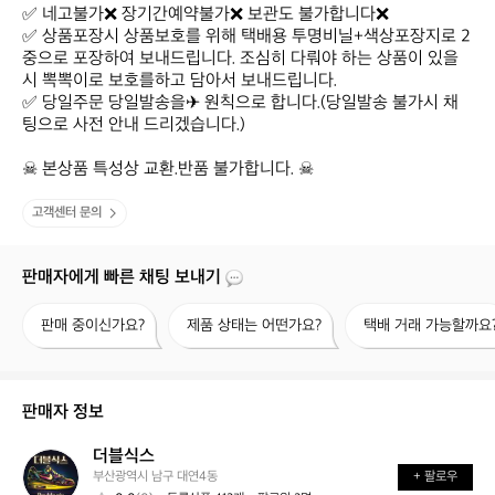
✅ 네고불가❌ 장기간예약불가❌ 보관도 불가합니다❌

✅ 상품포장시 상품보호를 위해 택배용 투명비닐+색상포장지로 2
중으로 포장하여 보내드립니다. 조심히 다뤄야 하는 상품이 있을
시 뽁뽁이로 보호를하고 담아서 보내드립니다.

✅ 당일주문 당일발송을✈ 원칙으로 합니다.(당일발송 불가시 채
팅으로 사전 안내 드리겠습니다.)

☠ 본상품 특성상 교환.반품 불가합니다. ☠
고객센터 문의
판매자에게 빠른 채팅 보내기
판
제
택
판매 중이신가요?
제품 상태는 어떤가요?
택배 거래 가능할까요
매
품
배
중
상
거
이
태
래
신
는
가
판매자 정보
가
어
능
요?
떤
할
더블식스
더
가
까
부산광역시 남구 대연4동
+ 팔로우
블
요?
요?