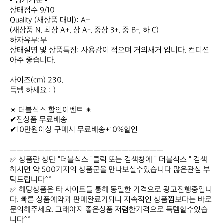
• 평가기준 •

상태점수 9/10

Quality (새상품 대비): A+

(새상품 N, 최상 A+, 상 A-, 중상 B+, 중 B-, 하 C)

하자유무:무

상태설명 및 상품특징: 사용감이 적으며 거의새거 입니다. 컨디션 
아주 좋습니다.

사이즈(cm) 230.

득템 하세요 : )

✴ 더블식스 할인이벤트 ✴

✔전상품 무료배송

✔10만원이상 구매시 무료배송+10%할인

ㅡㅡㅡㅡㅡㅡㅡㅡㅡㅡㅡㅡㅡㅡㅡㅡㅡㅡㅡㅡㅡㅡ

✅ 상품란 상단 "더블식스 "클릭 또는 검색창에 " 더블식스 " 검색 
하시면 약 500가지의 상품군을 만나보실수있습니다 많은관심 부
탁드립니다^^

✅ 해당상품은 타 사이트들 통해 동일한 가격으로 광고진행중입니
다. 빠른 상품예약과 판매완료가되니 지속적인 상품찜보다는 바로 
문의해주세요. 그래야지 좋은상품 저렴한가격으로 득템할수있습
니다^^
