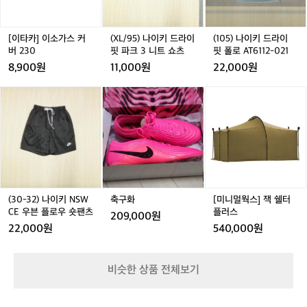
지
스
키
키
드
한
커
드
드
라
건
버
라
라
이
[이타카] 이소가스 커
(XL/95) 나이키 드라이
(105) 나이키 드라이
꽤
2
이
이
핏
버 230
핏 파크 3 니트 쇼츠
핏 폴로 AT6112-021
탄
3
핏
핏
폴
8,900원
11,000원
22,000원
탄
0
파
파
로
한
크
크
A
(3
(3
축
(3
축
[미
(
러
3
3
T
0
0
구
0
구
니
닝
니
니
6
-
-
화
-
화
멀
-
이
트
트
1
3
3
3
웍
3
에
쇼
쇼
1
2)
2)
2)
스]
2
요
츠
츠
2
나
나
나
잭
🏃‍♂️
-
이
이
이
쉘
평
0
키
키
키
터
지
2
N
N
N
플
(30-32) 나이키 NSW
축구화
[미니멀웍스] 잭 쉘터
기
1
S
S
S
러
S
CE 우븐 플로우 숏팬츠
플러스
준
209,000원
W
W
W
스
으
22,000원
540,000원
C
C
C
C
로
E
E
E
E
는
우
우
우
초
비슷한 상품 전체보기
븐
븐
븐
급
플
플
플
과
로
로
로
중