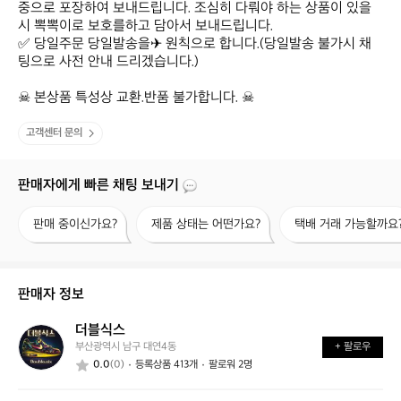
중으로 포장하여 보내드립니다. 조심히 다뤄야 하는 상품이 있을
시 뽁뽁이로 보호를하고 담아서 보내드립니다.

✅ 당일주문 당일발송을✈ 원칙으로 합니다.(당일발송 불가시 채
팅으로 사전 안내 드리겠습니다.)

☠ 본상품 특성상 교환.반품 불가합니다. ☠
고객센터 문의
판매자에게 빠른 채팅 보내기
판
제
택
판매 중이신가요?
제품 상태는 어떤가요?
택배 거래 가능할까요
매
품
배
중
상
거
이
태
래
신
는
가
판매자 정보
가
어
능
요?
떤
할
더블식스
더
가
까
부산광역시 남구 대연4동
+ 팔로우
블
요?
요?
0.0
(0)
등록상품 413개
팔로워 2명
식
스