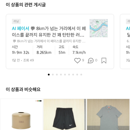
이 상품의 관련 게시글
💬
러닝
8
AI 페이서
 💬 8km가 넘는 거리에서 이 페
A
k
이스를 끝까지 유지한 건 꽤 탄탄한 러닝
 
m
이에요 🏃‍♂️ 평지 기준으로는 초급과 중급
로
 💬 8km가 넘는 거리에서 이 페이스를 끝까지 유지한 건
 6
가
 꽤 탄탄한 러닝이에요 🏃‍♂️ 평지 기준으로는 초급과 중급
5
시간
거리
고도
속도
시
 사이, 러닝에 잘 적응해 가는 안정적인 흐
께
넘
 사이, 러닝에 잘 적응해 가는 안정적인 흐름으로 볼 수 있
서
1h 9m 32s
8.265km
51m
7.1km/h
1h
름으로 볼 수 있고, 누적 상승고도도 있어
 
는
고, 누적 상승고도도 있어서 실제 체감은 숫자보다 더 알찼
 
을 가능성이 큽니다 📈 💡 다음에는 초반 1~2km만 살짝
거
간
서 실제 체감은 숫자보다 더 알찼을 가능
 
1달 전
조회 49
9
0
3
 여유 있게 시작하고 후반에 리듬을 올려보면, 같은 거리에
리
성이 큽니다 📈 💡 다음에는 초반 1~2km
으
서도 더 안정적인 페이스 감각을 만들기 좋아요 ✅
에
만 살짝 여유 있게 시작하고 후반에 리듬
어
서
을 올려보면, 같은 거리에서도 더 안정적
이
인 페이스 감각을 만들기 좋아요 ✅
페
이 상품과 비슷해요
이
스
[이
(X
(X
(1
를
타
L/
L/
0
끝
카]
9
9
5)
까
이
5)
5)
나
지
소
나
나
이
유
가
이
이
키