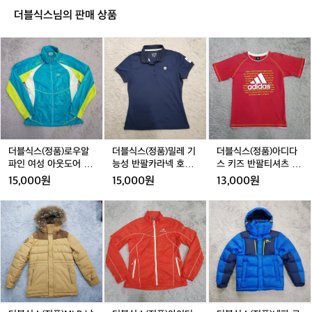
우
우
우
급
더블식스님의 판매 상품
숏
숏
숏
사
팬
팬
팬
이,
더
더
더
츠
츠
츠
러
블
블
블
닝
식
식
식
에
스
스
스
잘
(정
(정
(정
적
품)
품)
품)
응
로
밀
아
해
우
레
디
가
알
기
다
더블식스(정품)로우알
더블식스(정품)밀레 기
더블식스(정품)아디다
는
파
능
스
파인 여성 아웃도어 경
능성 반팔카라넥 호칭9
스 키즈 반팔티셔츠 호
안
인
성
키
량바람막이 호칭95
0
칭150
15,000원
15,000원
13,000원
정
여
반
즈
적
성
팔
반
더
더
더
인
아
카
팔
블
블
블
흐
웃
라
티
식
식
식
름
도
넥
셔
스
스
스
으
어
호
츠
(정
(정
(정
로
경
칭
호
품)
품)
품)
볼
량
9
칭
M
아
네
수
바
0
1
L
이
파
있
람
5