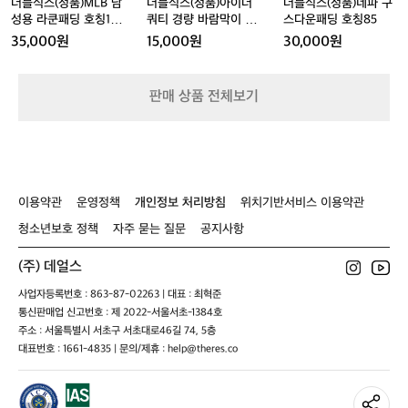
B
더
구
더블식스(정품)MLB 남
더블식스(정품)아이더
더블식스(정품)네파 구
고,
막
0
남
쿼
스
성용 라쿤패딩 호칭10
쿼티 경량 바람막이 9
스다운패딩 호칭85
누
이
성
티
다
0(170-180)
0(S)
적
35,000원
15,000원
30,000원
호
용
경
운
상
칭
라
량
패
승
9
쿤
바
딩
고
판매 상품 전체보기
5
패
람
호
도
딩
막
칭
도
호
이
8
있
칭
9
5
어
1
0
서
0
(S)
실
이용약관
운영정책
개인정보 처리방침
위치기반서비스 이용약관
0
제
(1
청소년보호 정책
자주 묻는 질문
공지사항
체
7
감
0
은
(주) 데얼스
-
숫
1
사업자등록번호 : 863-87-02263 | 대표 : 최혁준
자
8
통신판매업 신고번호 : 제 2022-서울서초-1384호
보
0)
주소 : 서울특별시 서초구 서초대로46길 74, 5층
다
대표번호 : 1661-4835 | 문의/제휴 : help@theres.co
더
알
찼
을