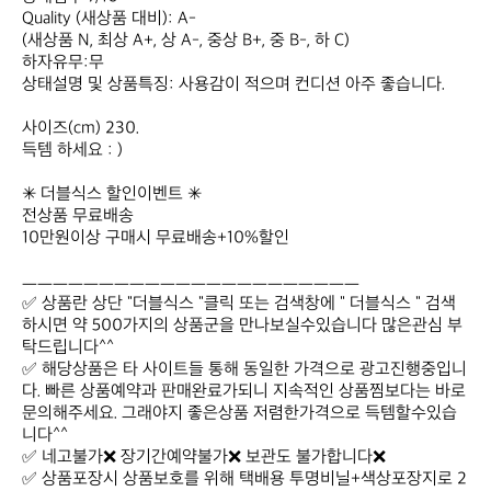
Quality (새상품 대비): A-

(새상품 N, 최상 A+, 상 A-, 중상 B+, 중 B-, 하 C)

하자유무:무

상태설명 및 상품특징: 사용감이 적으며 컨디션 아주 좋습니다.

사이즈(cm) 230.

득템 하세요 : )

✳ 더블식스 할인이벤트 ✳

전상품 무료배송

10만원이상 구매시 무료배송+10%할인

ㅡㅡㅡㅡㅡㅡㅡㅡㅡㅡㅡㅡㅡㅡㅡㅡㅡㅡㅡㅡㅡㅡ

✅ 상품란 상단 "더블식스 "클릭 또는 검색창에 " 더블식스 " 검색 
하시면 약 500가지의 상품군을 만나보실수있습니다 많은관심 부
탁드립니다^^

✅ 해당상품은 타 사이트들 통해 동일한 가격으로 광고진행중입니
다. 빠른 상품예약과 판매완료가되니 지속적인 상품찜보다는 바로 
문의해주세요. 그래야지 좋은상품 저렴한가격으로 득템할수있습
니다^^

✅ 네고불가❌ 장기간예약불가❌ 보관도 불가합니다❌

✅ 상품포장시 상품보호를 위해 택배용 투명비닐+색상포장지로 2