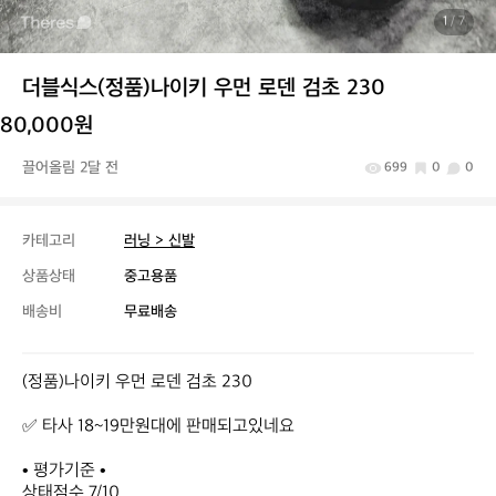
1
/ 7
더블식스(정품)나이키 우먼 로덴 검초 230
80,000원
끌어올림 2달 전
699
0
0
카테고리
러닝 > 신발
상품상태
중고용품
배송비
무료배송
(정품)나이키 우먼 로덴 검초 230

✅ 타사 18~19만원대에 판매되고있네요

• 평가기준 •

상태점수 7/10
