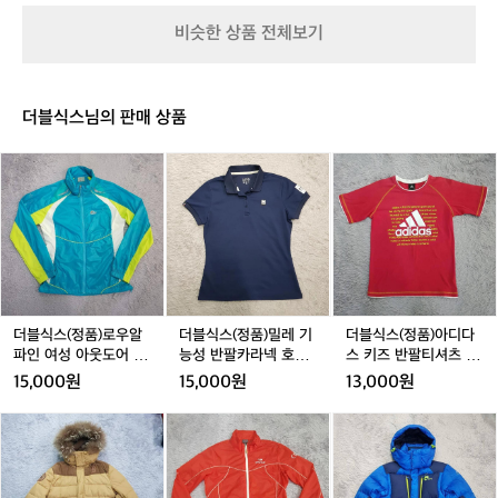
트
트
카
트
카
는
매
_
_
키
_
키
초
비슷한 상품 전체보기
트
매
매
매
급
펌
트
트
트
과
프
블
블
블
중
랙
랙
랙
급
더블식스님의 판매 상품
_
_
_
사
에
에
에
이,
더
더
더
어
어
어
러
블
블
블
펌
펌
펌
닝
식
식
식
프
프
프
에
스
스
스
잘
(정
(정
(정
적
품)
품)
품)
응
로
밀
아
해
우
레
디
가
알
기
다
더블식스(정품)로우알
더블식스(정품)밀레 기
더블식스(정품)아디다
는
파
능
스
파인 여성 아웃도어 경
능성 반팔카라넥 호칭9
스 키즈 반팔티셔츠 호
안
인
성
키
량바람막이 호칭95
0
칭150
15,000원
15,000원
13,000원
정
여
반
즈
적
성
팔
반
더
더
더
인
아
카
팔
블
블
블
흐
웃
라
티
식
식
식
름
도
넥
셔
스
스
스
으