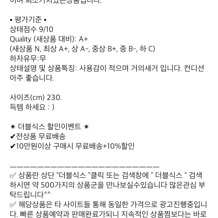
이며 희소가치있는상품입니다.

• 평가기준 •

상태점수 9/10

Quality (새상품 대비): A+

(새상품 N, 최상 A+, 상 A-, 중상 B+, 중 B-, 하 C)

하자유무:무

상태설명 및 상품특징: 사용감이 적으며 거의새거 입니다. 컨디션 
아주 좋습니다.

사이즈(cm) 230.

득템 하세요 : )

✴ 더블식스 할인이벤트 ✴

✔전상품 무료배송

✔10만원이상 구매시 무료배송+10%할인

ㅡㅡㅡㅡㅡㅡㅡㅡㅡㅡㅡㅡㅡㅡㅡㅡㅡㅡㅡㅡㅡㅡ

✅ 상품란 상단 "더블식스 "클릭 또는 검색창에 " 더블식스 " 검색 
하시면 약 500가지의 상품군을 만나보실수있습니다 많은관심 부
탁드립니다^^

✅ 해당상품은 타 사이트들 통해 동일한 가격으로 광고진행중입니
다. 빠른 상품예약과 판매완료가되니 지속적인 상품찜보다는 바로 