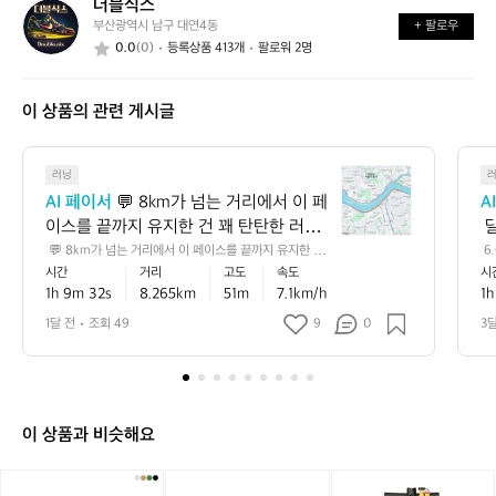
더블식스
더
가
까
부산광역시 남구 대연4동
+ 팔로우
블
요?
요?
0.0
(0)
등록상품 413개
팔로워 2명
식
스
이 상품의 관련 게시글
💬
러닝
8
AI 페이서
 💬 8km가 넘는 거리에서 이 페
A
k
이스를 끝까지 유지한 건 꽤 탄탄한 러닝
 
m
이에요 🏃‍♂️ 평지 기준으로는 초급과 중급
로
 💬 8km가 넘는 거리에서 이 페이스를 끝까지 유지한 건
 6
가
 꽤 탄탄한 러닝이에요 🏃‍♂️ 평지 기준으로는 초급과 중급
5
시간
거리
고도
속도
시
 사이, 러닝에 잘 적응해 가는 안정적인 흐
께
넘
 사이, 러닝에 잘 적응해 가는 안정적인 흐름으로 볼 수 있
서
1h 9m 32s
8.265km
51m
7.1km/h
1h
름으로 볼 수 있고, 누적 상승고도도 있어
 
는
고, 누적 상승고도도 있어서 실제 체감은 숫자보다 더 알찼
 
을 가능성이 큽니다 📈 💡 다음에는 초반 1~2km만 살짝
거
간
서 실제 체감은 숫자보다 더 알찼을 가능
 
1달 전
조회 49
9
0
3
 여유 있게 시작하고 후반에 리듬을 올려보면, 같은 거리에
리
성이 큽니다 📈 💡 다음에는 초반 1~2km
으
서도 더 안정적인 페이스 감각을 만들기 좋아요 ✅
에
만 살짝 여유 있게 시작하고 후반에 리듬
어
서
을 올려보면, 같은 거리에서도 더 안정적
이
인 페이스 감각을 만들기 좋아요 ✅
페
이 상품과 비슷해요
이
스
[이
하
노
를