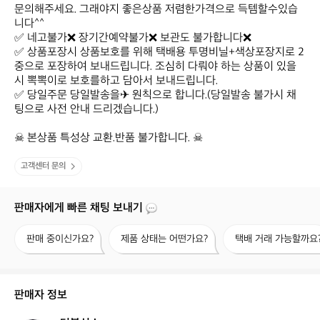
문의해주세요. 그래야지 좋은상품 저렴한가격으로 득템할수있습
니다^^

✅ 네고불가❌ 장기간예약불가❌ 보관도 불가합니다❌

✅ 상품포장시 상품보호를 위해 택배용 투명비닐+색상포장지로 2
중으로 포장하여 보내드립니다. 조심히 다뤄야 하는 상품이 있을
시 뽁뽁이로 보호를하고 담아서 보내드립니다.

✅ 당일주문 당일발송을✈ 원칙으로 합니다.(당일발송 불가시 채
팅으로 사전 안내 드리겠습니다.)

☠ 본상품 특성상 교환.반품 불가합니다. ☠
고객센터 문의
판매자에게 빠른 채팅 보내기
판
제
택
판매 중이신가요?
제품 상태는 어떤가요?
택배 거래 가능할까요
매
품
배
중
상
거
이
태
래
신
는
가
판매자 정보
가
어
능
요?
떤
할