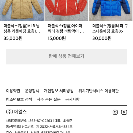
어
호
츠
(정
(정
(정
로
경
칭
호
품)
품)
품)
볼
량
9
칭
M
아
네
수
바
0
1
L
이
파
있
람
5
B
더
구
더블식스(정품)MLB 남
더블식스(정품)아이더
더블식스(정품)네파 구
고,
막
0
남
쿼
스
성용 라쿤패딩 호칭10
쿼티 경량 바람막이 9
스다운패딩 호칭85
누
이
성
티
다
0(170-180)
0(S)
적
35,000원
15,000원
30,000원
호
용
경
운
상
칭
라
량
패
승
9
쿤
바
딩
고
판매 상품 전체보기
5
패
람
호
도
딩
막
칭
도
호
이
8
있
칭
9
5
어
1
0
서
0
(S)
실
이용약관
운영정책
개인정보 처리방침
위치기반서비스 이용약관
0
제
(1
청소년보호 정책
자주 묻는 질문
공지사항
체
7
감
0
은
(주) 데얼스
-
숫
1
사업자등록번호 : 863-87-02263 | 대표 : 최혁준
자
8
통신판매업 신고번호 : 제 2022-서울서초-1384호
보
0)
주소 : 서울특별시 서초구 서초대로46길 74, 5층