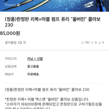
1
/ 9
(정품)한정판 리복×마블 펌프 퓨리 "울버린" 콜라보
230
85,000원
끌어올림 2달 전
782
0
0
카테고리
러닝 > 신발
상품상태
중고용품
배송비
무료배송
(정품)한정판 리복×마블 펌프 퓨리 "울버린" 콜라보 230

*한정판 리복× 마블 엑스맨 "울버린" 콜라보 상품입니다.

*소비자가 169,000원에 판매되었고 한정판으로 구하기힘든상품