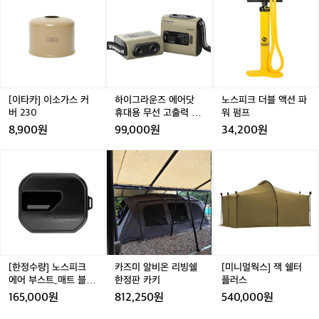
타
이
스
끝
카]
그
피
까
이
라
크
지
소
운
더
유
가
즈
블
지
스
에
액
한
커
어
션
건
버
닷
파
[이타카] 이소가스 커
하이그라운즈 에어닷
노스피크 더블 액션 파
꽤
2
휴
워
버 230
휴대용 무선 고출력 전
워 펌프
탄
3
대
펌
동 캠핑 에어 텐트 매트
8,900원
99,000원
34,200원
탄
0
용
프
펌프
한
무
[한
[한
카
[한
카
[미
러
선
정
정
즈
정
즈
니
닝
고
수
수
미
수
미
멀
이
출
량]
량]
알
량]
알
웍
에
력
노
노
비
노
비
스]
요
전
스
스
온
스
온
잭
🏃‍♂️
동
피
피
리
피
리
쉘
평
캠
크
크
빙
크
빙
터
지
핑
에
에
쉘
에
쉘
플
[한정수량] 노스피크
카즈미 알비온 리빙쉘
[미니멀웍스] 잭 쉘터
기
에
어
어
한
어
한
러
에어 부스트_매트 블랙
한정판 카키
플러스
준
어
부
부
정
부
정
스
_에어 펌프
으
165,000원
812,250원
540,000원
텐
스
스
판
스
판
로
트