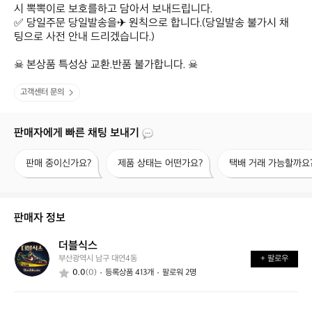
시 뽁뽁이로 보호를하고 담아서 보내드립니다.

✅ 당일주문 당일발송을✈ 원칙으로 합니다.(당일발송 불가시 채
팅으로 사전 안내 드리겠습니다.)

☠ 본상품 특성상 교환.반품 불가합니다. ☠
고객센터 문의
판매자에게 빠른 채팅 보내기
판
제
택
판매 중이신가요?
제품 상태는 어떤가요?
택배 거래 가능할까요
매
품
배
중
상
거
이
태
래
신
는
가
판매자 정보
가
어
능
요?
떤
할
더블식스
더
가
까
부산광역시 남구 대연4동
+ 팔로우
블
요?
요?
0.0
(0)
등록상품 413개
팔로워 2명
식
스