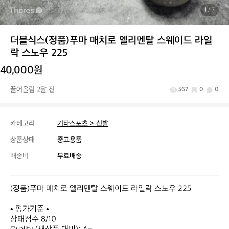
1
/ 7
더블식스(정품)푸마 매치로 엘리멘탈 스웨이드 라일
락 스노우 225
40,000원
끌어올림 2달 전
567
0
0
카테고리
기타스포츠 > 신발
상품상태
중고용품
배송비
무료배송
(정품)푸마 매치로 엘리멘탈 스웨이드 라일락 스노우 225

• 평가기준 •

상태점수 8/10
