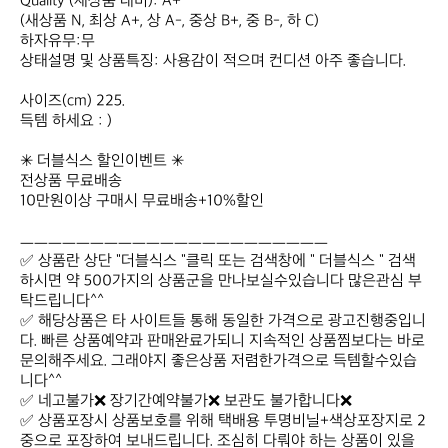
Quality (새상품 대비): A+

(새상품 N, 최상 A+, 상 A-, 중상 B+, 중 B-, 하 C)

하자유무:무

상태설명 및 상품특징: 사용감이 적으며 컨디션 아주 좋습니다.

사이즈(cm) 225.

득템 하세요 : )

✳ 더블식스 할인이벤트 ✳

전상품 무료배송

10만원이상 구매시 무료배송+10%할인

ㅡㅡㅡㅡㅡㅡㅡㅡㅡㅡㅡㅡㅡㅡㅡㅡㅡㅡㅡㅡㅡㅡ

✅ 상품란 상단 "더블식스 "클릭 또는 검색창에 " 더블식스 " 검색 
하시면 약 500가지의 상품군을 만나보실수있습니다 많은관심 부
탁드립니다^^

✅ 해당상품은 타 사이트들 통해 동일한 가격으로 광고진행중입니
다. 빠른 상품예약과 판매완료가되니 지속적인 상품찜보다는 바로 
문의해주세요. 그래야지 좋은상품 저렴한가격으로 득템할수있습
니다^^

✅ 네고불가❌ 장기간예약불가❌ 보관도 불가합니다❌

✅ 상품포장시 상품보호를 위해 택배용 투명비닐+색상포장지로 2
중으로 포장하여 보내드립니다. 조심히 다뤄야 하는 상품이 있을