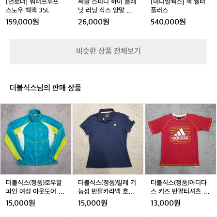
스
래
래
플
[언로더] 워터프루프
써클 스피디 하이 플래
[미니멀웍스] 잭 쉘터
노
닛
닛
러
스노우 백팩 35L
닛 러닝 삭스 양말 라일
플러스
우
러
러
스
락 공용
159,000원
26,000원
540,000원
백
닝
닝
팩
삭
삭
3
스
스
비슷한 상품 전체보기
5
양
양
L
말
말
라
라
일
일
더블식스님의 판매 상품
락
락
공
공
더
더
더
용
용
블
블
블
식
식
식
스
스
스
(정
(정
(정
품)
품)
품)
로
밀
아
우
레
디
알
기
다
더블식스(정품)로우알
더블식스(정품)밀레 기
더블식스(정품)아디다
파
능
스
파인 여성 아웃도어 경
능성 반팔카라넥 호칭9
스 키즈 반팔티셔츠 호
인
성
키
량바람막이 호칭95
0
칭150
15,000원
15,000원
13,000원
여
반
즈