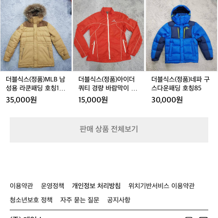
성
팔
반
더
더
더
아
카
팔
블
블
블
웃
라
티
식
식
식
도
넥
셔
스
스
스
어
호
츠
(정
(정
(정
경
칭
호
품)
품)
품)
량
9
칭
M
아
네
바
0
1
L
이
파
람
5
B
더
구
더블식스(정품)MLB 남
더블식스(정품)아이더
더블식스(정품)네파 구
막
0
남
쿼
스
성용 라쿤패딩 호칭10
쿼티 경량 바람막이 9
스다운패딩 호칭85
이
성
티
다
0(170-180)
0(S)
35,000원
15,000원
30,000원
호
용
경
운
칭
라
량
패
9
쿤
바
딩
판매 상품 전체보기
5
패
람
호
딩
막
칭
호
이
8
칭
9
5
1
0
0
(S)
이용약관
운영정책
개인정보 처리방침
위치기반서비스 이용약관
0
(1
청소년보호 정책
자주 묻는 질문
공지사항
7
0