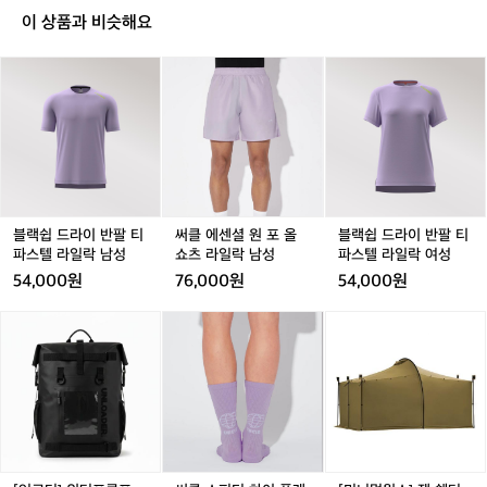
이 상품과 비슷해요
블
블
써
써
블
랙
랙
클
클
랙
쉽
쉽
에
에
쉽
드
드
센
센
드
라
라
셜
셜
라
이
이
원
원
이
반
반
포
포
반
팔
팔
올
올
팔
티
티
쇼
쇼
티
블랙쉽 드라이 반팔 티
써클 에센셜 원 포 올
블랙쉽 드라이 반팔 티
파
파
츠
츠
파
파스텔 라일락 남성
쇼츠 라일락 남성
파스텔 라일락 여성
스
스
라
라
스
54,000원
76,000원
54,000원
텔
텔
일
일
텔
라
라
락
락
라
[언
써
써
[미
일
일
남
남
일
로
클
클
니
락
락
성
성
락
더]
스
스
멀
남
남
여
워
피
피
웍
성
성
성
터
디
디
스]
프
하
하
잭
루
이
이
쉘
프
플
플
터