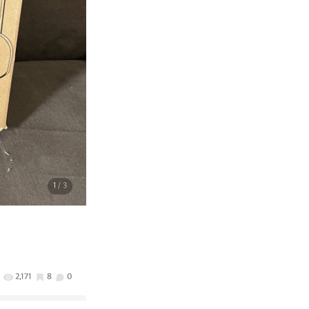
1
/ 3
2,171
8
0