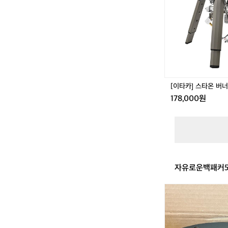
타
휴
온
대
버
용
너
맥
스
[이타카] 스타온 버너
178,000원
자유로운백패커5
미
니
멀
웍
스