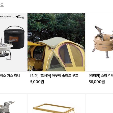
비 침낭 추천! 동계 캠핑은 난방제품들과 함께 하기에 비싼 극동계용
실용적인 알루미늄 재질 롤 테이블 추천! 가로 90-120cm 사이 높이 조절되면 굳! ⛺️추천 - 코
천
해요
블 5. 의자 경량 체어 추천! 릴렉스체어는 밥 먹을 땐 불편할 수도 있어요 ⛺️추천- 카즈미 라이
니예요 이불처럼 펼칠 수 있는 침낭이 실용적이고 가격도 저렴해요 ⛺️
캠
 S  6. 랜턴 감성도 감성이지만 안전상의 문제로 꼭 필요한 용품! 가볍고 색 온도 선택 가능하면 굳! 
쳐하이크 m400, 빈슨메시프 아이테르  4. 테이블 간편하게 접히고 가
핑
상 구비하면 좋아요 ⛺️추천 - 크레모아 미니, 골제로 7. 버너 휴대가 편한 가볍고 강한 강염 버너 
[리
[이
 알루미늄 재질 롤 테이블 추천! 가로 90-120cm 사이 높이 조절되
있으면 좋아요 ⛺️추천 - 코베아 캠프원 8. 코펠 집에 있는 무거운 냄비 NO! 경량 코펠 추천! 냄
입
퍼]
타
두 있으면 더 좋아요 ⛺️추천- 벨락 코펠 추가 장비 추천🔥 -화로대 필수는 아니지만 불멍 때리
천 - 코베아 와이드 롤 테이블 5. 의자 경량 체어 추천! 릴렉스체어는 밥
문
[코
카]
고 수납 좋은 화로대 추천 ⛺️추천 - 알레스카블랙 미니 화로  데얼스에서 캠핑에 입문을 해보세요
자
할 수도 있어요 ⛺️추천- 카즈미 라이젠, 몬테라 CVT2 S  6. 랜턴 감성
 궁금한 점이 있다면? 크루 기능으로 캠퍼들과 소통해 보세요🙌
베
스
를
 안전상의 문제로 꼭 필요한 용품! 가볍고 색 온도 선택 가능하면 굳!
아]
타
위
2개 이상 구비하면 좋아요 ⛺️추천 - 크레모아 미니, 골제로 7. 버너 휴
아
온
한
웃
버
볍고 강한 강염 버너 추천! 바람막이까지 있으면 좋아요 ⛺️추천 - 코베
필
백
너
 코펠 집에 있는 무거운 냄비 NO! 경량 코펠 추천! 냄비부터 후라이팬
수
솔
플
더 좋아요 ⛺️추천- 벨락 코펠 추가 장비 추천🔥 -화로대 필수는 아니
8
리
러
가
리고 싶다면?! 가볍고 수납 좋은 화로대 추천 ⛺️추천 - 알레스카블랙
드
스
지
 데얼스에서 캠핑에 입문을 해보세요🏕️ 캠핑에 대해 궁금한 점이 있다
루
장
능으로 캠퍼들과 소통해 보세요🙌
프
비
 이소 가스 미니
[리퍼] [코베아] 아웃백 솔리드 루프
[이타카] 스타온 
추
5,000원
56,000원
천
🏕
[이
[이
캠
타
타
핑
카]
카]
입
로
로
문