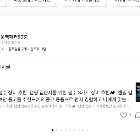
?
제품 상태는 어떤가요?
택배 거래 가능할까요?
직거래 하시나요
품
배
거
상
거
래
태
래
하
는
가
시
어
능
나
떤
할
요?
운백패커5051
가
까
시 서구 복수동
요?
요?
(0)
등록상품 2개
팔로워 0명
게시글
캠
핑
수 장비 추천  캠핑 입문자를 위한 필수 8가지 장비 추천🏕️  캠핑 입
입
보단 중고를 추천드려요 중고 용품으로 먼저 경험하고 나에게 맞는 장
문
세요 🙌  1. 텐트 설치가 쉽고 관리가 쉬운 돔 텐트 추천! 합리적인 가
장비 추천  캠핑 입문자를 위한 필수 8가지 장비 추천🏕️  캠핑 입문 시 새재품보단 중고를 추천드
자
 먼저 경험하고 나에게 맞는 장비를 맞춰 가보세요 🙌  1. 텐트 설치가 쉽고 관리가 쉬운 돔 텐트
에게 부담이 없어요 + 텐트 고정 시 망치는 필수입니다! ⛺️추천 - 에
필
k
9
격으로 입문자에게 부담이 없어요 + 텐트 고정 시 망치는 필수입니다! ⛺️추천 - 에르젠 엘돔, 안
안나한 300, 코베아 스페이스 2. 매트 바닥의 습기를 차단하고 보온을
수
아 스페이스 2. 매트 바닥의 습기를 차단하고 보온을 책임져줄 필수품 사용이 편리한 발포매트 + 자
어매트는 공기 주입기가 따로 필요해요) ⛺️추천 - 고투 자충매트, 빈슨메시프 자충매트 3. 침낭 삼
장
수품 사용이 편리한 발포매트 + 자충매트 추천! (에어매트는 공기 주
낭 추천! 동계 캠핑은 난방제품들과 함께 하기에 비싼 극동계용은 필수가 아니예요 이불처럼 펼칠 
비
요해요) ⛺️추천 - 고투 자충매트, 빈슨메시프 자충매트 3. 침낭 삼
용적이고 가격도 저렴해요 ⛺️추천 - 네이쳐하이크 m400, 빈슨메시프 아이테르  4. 테이블 간편
추