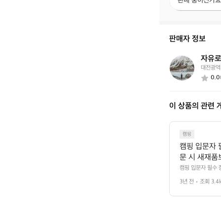
판매 중이신가요
매
중
이
신
판매자 정보
가
요?
자유로
자
대전광역
유
0.0
로
운
백
이 상품의 관련 
패
커
5
0
캠핑
5
캠핑 입문자 필
1
문 시 새재품
비를 맞춰 가보
캠핑 입문자 필수 
려요 중고 용품으로
격으로 입문자
3년 전
조회 3.4
 추천! 합리적인 가
르젠 엘돔, 
나한 300, 코베
충매트 추천! (에
 책임져줄 필
 계절용 가성비 침
입기가 따로 필
수 있는 침낭이 실