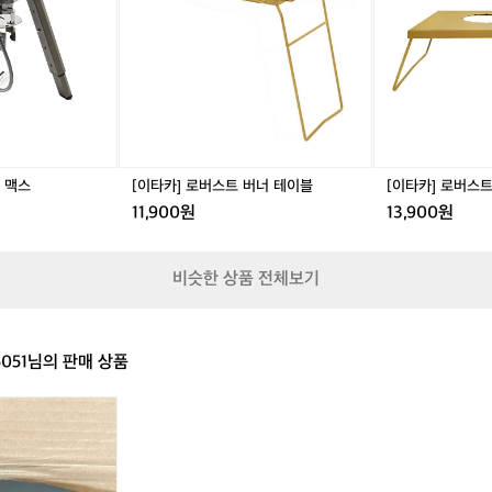
버
버
시
스
스
새
트
트
재
버
버
품
너
너
보
테
플
단
이
레
중
블
이
고
트
를
 맥스
[이타카] 로버스트 버너 테이블
[이타카] 로버스
추
11,900원
13,900원
천
드
려
비슷한 상품 전체보기
요
중
고
용
051님의 판매 상품
품
으
로
먼
저
경