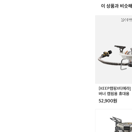
 계절용 가성
하게 접히고 가벼운 
이 상품과 비슷
베아 와이드 롤 테이
은 필수가 아
젠, 몬테라 CVT2
추천 - 네이
메인과 서브 2개 이
[K
벼운 실용적인
추천! 바람막이까지 
E
비부터 후라이팬 모
면 굳! ⛺️추
E
고 싶다면?! 가볍
 먹을 땐 불편
🏕️ 캠핑에 대해
P
도 감성이지만
캠
핑
 메인과 서브 
X
대가 편한 가
티
아 캠프원 8.
에
 모두 있으면 
라]
지만 불멍 때
이
 미니 화로 
소
면? 크루 기
가
[KEEP캠핑X티에라]
스
버너 캠핌용 휴대용
미
52,900원
니
버
[이
너
타
캠
카]
핌
스
용