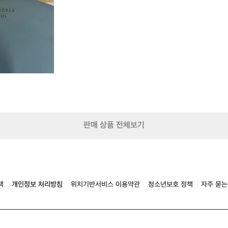
험
하
고
나
에
게
맞
는
장
O
비
를
맞
춰
판매 상품 전체보기
가
보
세
요

1.
텐
책
개인정보 처리방침
위치기반서비스 이용약관
청소년보호 정책
자주 묻는
트
설
치
가