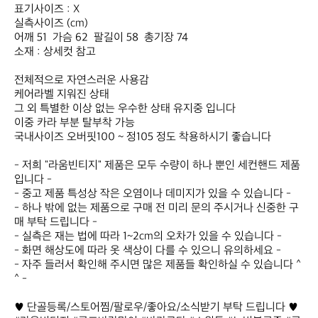
표기사이즈 : X

실측사이즈 (cm)

어깨 51  가슴 62  팔길이 58  총기장 74

소재 : 상세컷 참고

전체적으로 자연스러운 사용감

케어라벨 지워진 상태​

그 외 특별한 이상 없는 우수한 상태 유지중 입니다

이중 카라 부분 탈부착 가능

국내사이즈 오버핏100 ~ 정105 정도 착용하시기 좋습니다​

- 저희 "라움빈티지" 제품은 모두 수량이 하나 뿐인 세컨핸드 제품
입니다 -

- 중고 제품 특성상 작은 오염이나 데미지가 있을 수 있습니다 -

- 하나 밖에 없는 제품으로 구매 전 미리 문의 주시거나 신중한 구
매 부탁 드립니다 -

- 실측은 재는 법에 따라 1~2cm의 오차가 있을 수 있습니다 -

- 화면 해상도에 따라 옷 색상이 다를 수 있으니 유의하세요 -

- 자주 들러서 확인해 주시면 많은 제품들 확인하실 수 있습니다 ^
^ -

♥ 단골등록/스토어찜/팔로우/좋아요/소식받기 부탁 드립니다 ♥
