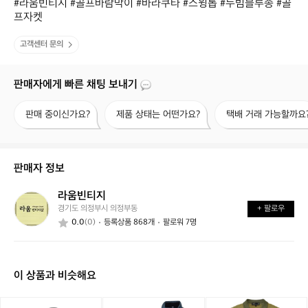
#라움빈티지 #골프바람막이 #바라쿠타 #스윙톱 #누빔블루종 #골
프자켓
고객센터 문의
판매자에게 빠른 채팅 보내기
판
제
택
판매 중이신가요?
제품 상태는 어떤가요?
택배 거래 가능할까요
매
품
배
중
상
거
이
태
래
신
는
가
판매자 정보
가
어
능
요?
떤
할
라움빈티지
라
가
까
경기도 의정부시 의정부동
+ 팔로우
움
요?
요?
0.0
(0)
등록상품 868개
팔로워 7명
빈
티
지
이 상품과 비슷해요
[파
[파
닥