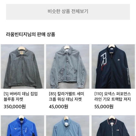
6
2
5
5
넥
5
스
5
2
-
-
패
-
판
-
비슷한 상품 전체보기
0
1
1
딩
1
초
1
2
0
0
골
0
경
0
0
프
0
량
점
패
라움빈티지님의 판매 상품
퍼
딩
L
점
[S]
[8
[1
B
퍼
버
5]
1
-
S
버
칼
0]
J
O
리
라
요
U
-
데
거
넥
W
J
님
펠
스
G
U
집
트
퍼
-
W
업
세
포
2
-
블
미
먼
[S] 버버리 데님 집업
[85] 칼라거펠트 세미
[110] 요넥스 퍼포먼스
2
Q
루
크
스
블루종 자켓
크롭 워싱 데님 자켓
라인 기모 트랙탑 져지
0
0
종
롭
라
1
5
350,000원
45,000원
55,000원
자
워
인
4
켓
싱
기
[M]
[9
[L]
데
모
미
5]
엘
님
트
즈
빈
레
자
랙
노
폴
쎄