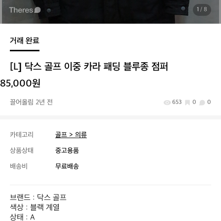
1
/ 8
거래 완료
[L] 닥스 골프 이중 카라 패딩 블루종 점퍼
85,000원
끌어올림 2년 전
653
0
0
카테고리
골프 > 의류
상품상태
중고용품
배송비
무료배송
브랜드 : 닥스 골프

색상 : 블랙 계열

상태 : A
