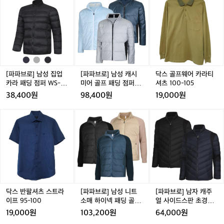
파
파
스
브
브
골
로]
로]
프
남
남
웨
성
성
어
집
캐
카
업
시
라
카
미
티
[파파브로] 남성 집업
[파파브로] 남성 캐시
닥스 골프웨어 카라티
라
어
셔
카라 패딩 점퍼 WS-JU
미어 골프 패딩 점퍼 L
셔츠 100-105
패
골
츠
W-PD66
B-JUWG-2202
38,400원
98,400원
19,000원
딩
프
1
점
패
0
닥
닥
[파
닥
[파
퍼
딩
0
스
스
파
스
파
W
점
-
반
반
브
반
브
S
퍼
1
팔
팔
로]
팔
로]
-
L
0
셔
셔
남
셔
남
J
B
5
츠
츠
성
츠
자
U
-
스
스
니
스
캐
W
J
트
트
트
트
주
-
U
라
라
소
라
얼
닥스 반팔셔츠 스트라
[파파브로] 남성 니트
[파파브로] 남자 캐주
P
W
이
이
매
이
사
이프 95-100
소매 하이넥 패딩 골프
얼 사이드스판 초경량
D
G
프
프
하
프
이
점퍼 LB-JUWG-2201
패딩 점퍼 SO-JUW-Q
19,000원
103,200원
64,000원
6
-
9
9
이
9
드
9
054