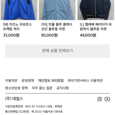
켓
탑
퍼
블
헤
져
포
루
리
지
먼
클
티
스
래
지
트
식
바
[M] 미즈노 퍼포먼스
[95] 빈폴 블루 클래식
[L] 엘레쎄 헤리티지 바
랙
모
람
트랙탑 져지
모던 블루종 자켓
람막이 블루종 자켓
탑
던
막
35,000원
85,000원
49,000원
져
블
이
지
루
블
종
루
판매 상품 전체보기
자
종
켓
자
켓
이용약관
운영정책
개인정보 처리방침
위치기반서비스 이용약관
청소년보호 정책
자주 묻는 질문
공지사항
(주) 데얼스
사업자등록번호 : 863-87-02263 | 대표 : 최혁준
통신판매업 신고번호 : 제 2022-서울서초-1384호