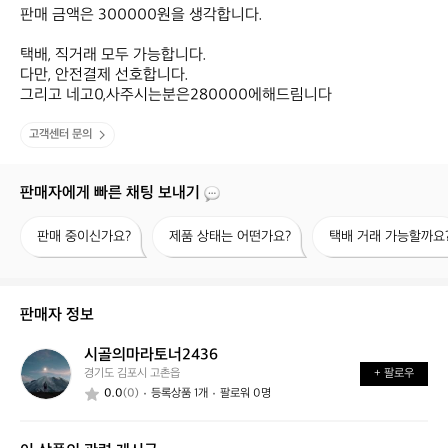
판매 금액은 300000원을 생각합니다.

택배, 직거래 모두 가능합니다.

다만, 안전결제 선호합니다.

그리고 네고0,사주시는분은280000에해드림니다
고객센터 문의
판매자에게 빠른 채팅 보내기
판
제
택
판매 중이신가요?
제품 상태는 어떤가요?
택배 거래 가능할까요
매
품
배
중
상
거
이
태
래
신
는
가
판매자 정보
가
어
능
요?
떤
할
시골의마라토너2436
시
가
까
경기도 김포시 고촌읍
+ 팔로우
골
요?
요?
0.0
(0)
등록상품 1개
팔로워 0명
의
마
라