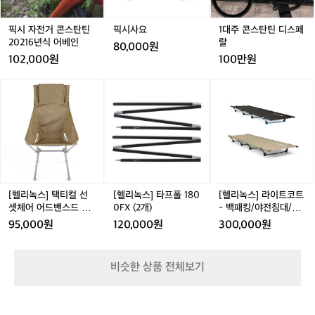
스
인가?  픽시는 '나만의 자전거'에 대한 로망이 강한 장르다.
스
스
틴
(
 기본적인 블랙&실버부터 그래픽이 강조
있
멈
 커스터마이징도 중요하고, 스타일도 중요하다. 콘스탄틴
자
탄
탄
탄
디
춰
된 한정판 컬러까지, 자전거가 패션 아이
트
은 이 모든 요소를 잘 이해하고 있다. 합리적인 가격에 고
운
틴
틴
틴
스
픽시 자전거 콘스탄틴
픽시사요
1대주 콘스탄틴 디스페
급 소재, 세련된 디자인, 그리고 라이더 중심의 설계.  픽시
버
외
템이 되는 경험을 제공한다.  가볍고, 단단
한
2
2
2
페
20216년식 어베인
랄
를 처음 타보는 입문자에게도 부담 없고, 픽시를 즐기는 마
 
80,000원
리
하고, 빠르다  프레임은 6061 알로이. 거
 
0
0
0
랄
니아에게도 모자람 없다.  “속도로 그리는 라이더의 개성 – 
시
102,000원
100만원
는
2
2
2
콘스탄틴” 브레이크 없는 자유, 프레임 위에 올라탄 태도.
 
기에 트리플 버티드 공법을 적용해 무게는 
고
자
 도심의 길 위에서 당신을 가장 멋지게 보이게 할 단 한 대
1
1
1
줄이고 강성은 키웠다. 풀 카본 포크는 진
 
[헬
[헬
[헬
전
의 픽시, 바로 콘스탄틴이다.
6
6
6
리
리
리
동을 흡수해 도로 위에서의 충격을 최소화
스
거.
년
년
년
녹
녹
녹
브
하고, 민첩한 핸들링을 돕는다. 요약하자
고
식
식
식
스]
스]
스]
레
면, "가볍고 단단하고 빠르다." 이건 단순
O
어
어
어
택
타
라
이
히 스펙이 아니라, 실제로 도로 위에서 느
를
베
베
베
티
프
이
크
인
인
인
낄 수 있는 리듬감이다.  왜 콘스탄틴인가?  
택
컬
폴
트
대
픽시는 '나만의 자전거'에 대한 로망이 강
 
선
1
코
신
셋
8
트
한 장르다. 커스터마이징도 중요하고, 스
문
[헬리녹스] 택티컬 선
[헬리녹스] 타프폴 180
[헬리녹스] 라이트코트
다
체
0
-
셋체어 어드밴스드 스
0FX (2개)
- 백패킹/야전침대/초
타일도 중요하다. 콘스탄틴은 이 모든 요
리
니
어
0
백
킨 코요테탄
경량
근
소를 잘 이해하고 있다. 합리적인 가격에
니
95,000원
120,000원
300,000원
어
F
패
육
 고급 소재, 세련된 디자인, 그리고 라이더
씬
드
X
킹/
으
 중심의 설계.  픽시를 처음 타보는 입문자
 
밴
(2
야
로
비슷한 상품 전체보기
에게도 부담 없고, 픽시를 즐기는 마니아
 
스
개)
전
속
에게도 모자람 없다.  “속도로 그리는 라이
로
드
침
도
스
대/
더의 개성 – 콘스탄틴” 브레이크 없는 자
가
를
킨
초