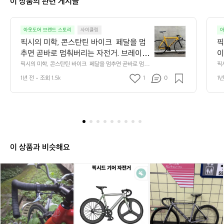
이 상품의 관련 게시글
토
너
2
픽
4
아웃도어 브랜드 스토리
사이클링
아
시
3
픽시의 미학, 콘스탄틴 바이크  페달을 멈
픽
의
6
추면 곧바로 멈춰버리는 자전거. 브레이크 
이
미
대신 다리 근육으로 속도를 제어하는 세
 
픽시의 미학, 콘스탄틴 바이크  페달을 멈추면 곧바로 멈춰
픽
학,
버리는 자전거. 브레이크 대신 다리 근육으로 속도를 제어
다
계. 이것이 바로 픽시(Fixed Gear), 그리고
시
콘
1년 전
조회 1.5k
1
0
1년
하는 세계. 이것이 바로 픽시(Fixed Gear), 그리고 그 안에
 
 그 안에서 개성과 퍼포먼스를 동시에 챙
습
스
서 개성과 퍼포먼스를 동시에 챙기는 브랜드, 콘스탄틴(C
사실
ONSTANTINE)이다.  콘스탄틴은 단순히 '픽시 바이크'를
탄
 바
기는 브랜드, 콘스탄틴(CONSTANTINE)
가
 만드는 브랜드가 아니다. 달리는 스타일, 표현하는 속도,
용
틴
이다.  콘스탄틴은 단순히 '픽시 바이크'를
r
 움직이는 미학을 추구한다.  픽시 입문자부터 하드코어 라
 
바
 만드는 브랜드가 아니다. 달리는 스타일,
어
이더까지  콘스탄틴의 대표 모델 Urbane과 Bernard는 픽
 
이
시 초보자와 마니아 모두를 만족시킨다. 특히 Urbane 시
하
 표현하는 속도, 움직이는 미학을 추구한
와
크
리즈는 공기역학적인 프레임 설계로 스피드와 디자인 모두
니
다.  픽시 입문자부터 하드코어 라이더까
 
페
를 잡았고, Bernard는 도심 주행에 특화된 안정적인 퍼포
과
이 상품과 비슷해요
지  콘스탄틴의 대표 모델 Urbane과 Bern
 
먼스로 일상 속 라이딩을 더 즐겁게 만들어준다.  디자인도 
서
달
한몫한다. 기본적인 블랙&실버부터 그래픽이 강조된 한정
 
ard는 픽시 초보자와 마니아 모두를 만족
을
발
픽
픽
픽
픽
1
판 컬러까지, 자전거가 패션 아이템이 되는 경험을 제공한
 
멈
시킨다. 특히 Urbane 시리즈는 공기역학
 
다.  가볍고, 단단하고, 빠르다  프레임은 6061 알로이. 거
를
시
시
시
시
대
추
기에 트리플 버티드 공법을 적용해 무게는 줄이고 강성은
입
적인 프레임 설계로 스피드와 디자인 모두
 
자
자
사
자
주
면
 키웠다. 풀 카본 포크는 진동을 흡수해 도로 위에서의 충
래
전
를 잡았고, Bernard는 도심 주행에 특화된 
전
요
전
콘
도
격을 최소화하고, 민첩한 핸들링을 돕는다. 요약하자면,
서
곧
거
거
거
스
안정적인 퍼포먼스로 일상 속 라이딩을 더 
전
 "가볍고 단단하고 빠르다." 이건 단순히 스펙이 아니라, 실
P
바
콘
콘
콘
탄
제로 도로 위에서 느낄 수 있는 리듬감이다.  왜 콘스탄틴
 
즐겁게 만들어준다.  디자인도 한몫한다.
의
로