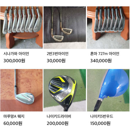
자
량
세
시
2
혼
피
나
번
마
팅
가
3
7
전
와
번
2
문
아
아
7
센
이
이
m
터
언
언
아
델
이
피
언
시나가와 아이언
2번3번아이언
혼마 727m 아이언
러
300,000원
30,000원
340,000원
닝
센
마
나
나
터
루
이
이
러
망
키
키
닝
A
드
5
자
웨
라
번
세
지
이
우
피
버
드
팅
하
러
마루망A 웨지
나이키드라이버
나이키5번우드
오
60,000원
200,000원
150,000원
세