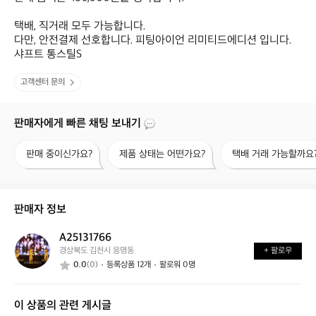
택배, 직거래 모두 가능합니다.

다만, 안전결제 선호합니다. 피팅아이언 리미티드에디션 입니다. 
샤프트 통스틸S
고객센터 문의
판매자에게 빠른 채팅 보내기
판
제
택
판매 중이신가요?
제품 상태는 어떤가요?
택배 거래 가능할까요
매
품
배
중
상
거
이
태
래
신
는
가
판매자 정보
가
어
능
요?
떤
할
A25131766
A
가
까
경상북도 김천시 응명동
+ 팔로우
2
요?
요?
0.0
(0)
등록상품 12개
팔로워 0명
5
1
3
이 상품의 관련 게시글
1