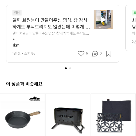
7
6
델
6
러닝
프
피
델피 회원님이 만들어주신 영상. 참 감사
최
회
하게도 부탁드리지도 않았는데 이렇게 예
팅
원
쁘게 만들어 주셨습니다!  러닝 자세 피팅
담
델피 회원님이 만들어주신 영상. 참 감사하게도 부탁드리
최
님
지도 않았는데 이렇게 예쁘게 만들어 주셨습니다!  러닝 자
딩
거리
 전문 센터 델피러닝센터  러닝 자세 피팅
여
이
2
세 피팅 전문 센터 델피러닝센터  러닝 자세 피팅하러 오세
이
1km
하러 오세요!!
정
만
요!!
 
들
상
오
1년 전
조회 86
6
0
어
요
주
신
영
상.
이 상품과 비슷해요
참
감
[스
벨
벨
사
노
락
락
하
우
파
오
게
라
이
덕
도
인]
어
아
부
아
핏
이
탁
이
아
언
드