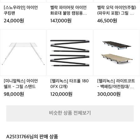
언
이
(주
리
쿠
언
철)
[스노우라인] 아이언
벨락 파이어핏 아이언
벨락 오덕 아이언(주철)
지
킹
화
(파
쿠킹팬
화로대 불멍 캠핑용품
(파우치 포함) 그릴 거
도
팬
로
우
접이식 화로 캠핑
치대 플레이트 IGT용
24,000원
147,000원
46,500원
않
대
치
상판 불판
았
불
포
[미
[헬
[헬
는
멍
함)
니
리
리
데
캠
그
멀
녹
녹
이
핑
릴
웍
스]
스]
렇
용
거
스]
타
라
게
품
치
아
프
이
예
접
대
이
폴
트
쁘
이
플
언
1
코
게
식
레
쉘
8
트
[미니멀웍스] 아이언
[헬리녹스] 타프폴 180
[헬리녹스] 라이트코트
만
화
이
프
0
-
쉘프 - 그릴 스탠드
0FX (2개)
- 백패킹/야전침대/초
들
로
트
-
0
백
경량
어
98,000원
120,000원
300,000원
캠
I
그
F
패
주
핑
G
릴
X
킹/
셨
T
스
(2
야
습
비슷한 상품 전체보기
용
탠
개)
전
니
상
드
침
다!
판
대/
러
불
초
닝
A25131766님의 판매 상품
판
경