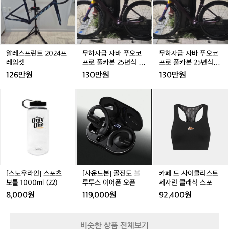
프
한 자전거는 아니라서 다양한 용품을 적재
프
급
프
급
급
개
린
린
자
린
자
자
할 수 있어요  저는 강추 ㅎㅎ
합
트
트
바
트
바
바
니
2
2
푸
2
푸
푸
2
다.
0
0
오
0
오
오
저
2
2
코
2
코
코
2
알레스프린트 2024프
무하자급 자바 푸오코
무하자급 자바 푸오코
는
4
4
프
4
프
프
4
레임셋
프로 풀카본 25년식 판
프로 풀카본 25년식로
로
프
프
로
프
로
로
매 로드
판매 로드
126만원
130만원
130만원
드
레
레
풀
레
풀
풀
타
임
임
카
임
카
카
[스
[사
[사
카
다
셋
셋
본
셋
본
본
노
운
운
페
가
2
2
2
우
드
드
드
그
5
5
5
라
본]
본]
사
레
년
년
년
인]
골
골
이
블
식
식
식
스
전
전
클
을
판
판
로
포
도
도
리
타
매
매
판
츠
블
블
스
고
로
로
매
보
루
루
트
[스노우라인] 스포츠
[사운드본] 골전도 블
카페 드 사이클리스트
있
드
드
로
틀
투
투
세
보틀 1000ml (22)
루투스 이어폰 오픈형
세자린 클래식 스포츠
는
드
1
스
스
자
무선 에어전도 스포츠
브라탑 블랙 여성
데
8,000원
119,000원
92,400원
0
이
이
린
핸즈프리 SE01 블랙
확
0
어
어
클
실
0
폰
폰
래
하
비슷한 상품 전체보기