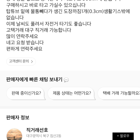
구매하시고 바로 타고 가실수 있으십니다

탑튜브 밑에 물통빼다가 생긴 도장까짐1개(0.3cm)생활기스밖에 
없습니다

이제 날씨도 풀려서 자전거 타기도 좋습니다

고택거래 대구 직거래 가능합니다

많이 연락주세요

네고 요청 받습니다

편하게 연락주세요
고객센터 문의
판매자에게 빠른 채팅 보내기
판
제
택
판매 중이신가요?
제품 상태는 어떤가요?
택배 거래 가능할까요
매
품
배
중
상
거
이
태
래
신
는
가
판매자 정보
가
어
능
요?
떤
할
직거래선호
직
가
까
대구광역시 북구 침산2동
+ 팔로우
거
요?
요?