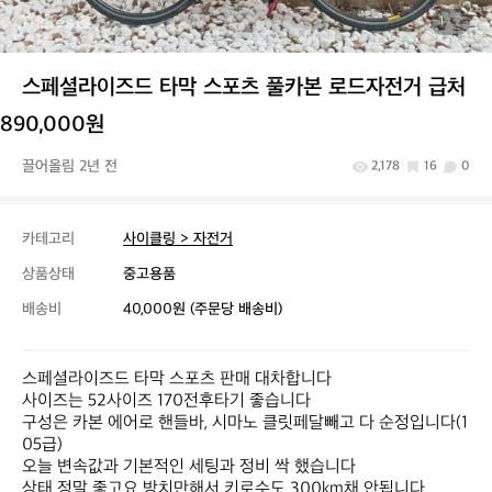
1
/ 2
스페셜라이즈드 타막 스포츠 풀카본 로드자전거 급처
890,000원
끌어올림 2년 전
2,178
16
0
카테고리
사이클링 > 자전거
상품상태
중고용품
배송비
40,000원 (주문당 배송비)
스페셜라이즈드 타막 스포츠 판매 대차합니다

사이즈는 52사이즈 170전후타기 좋습니다

구성은 카본 에어로 핸들바, 시마노 클릿페달빼고 다 순정입니다(1
05급)

오늘 변속값과 기본적인 세팅과 정비 싹 했습니다

상태 정말 좋고요 방치만해서 키로수도 300km채 안됩니다
