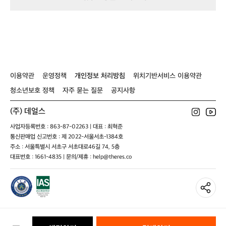
m
오
오
식
게
l
픈
픈
스
몇
(2
형
형
포
가
2)
무
무
츠
지
선
선
브
장
에
에
라
점
어
어
탑
이
전
전
블
있
이용약관
운영정책
개인정보 처리방침
위치기반서비스 이용약관
도
도
랙
네
스
스
여
요
청소년보호 정책
자주 묻는 질문
공지사항
포
포
성
ㅎ
츠
츠
제
(주) 데얼스
핸
핸
생
즈
즈
사업자등록번호 : 863-87-02263 | 대표 : 최혁준
각
프
프
이
통신판매업 신고번호 : 제 2022-서울서초-1384호
리
리
니
주소 : 서울특별시 서초구 서초대로46길 74, 5층
S
S
참
대표번호 : 1661-4835 | 문의/제휴 : help@theres.co
E
E
고
0
0
만...
1
1
1.
블
블
업
랙
랙
힐
외
에