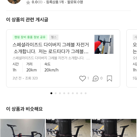
0.0
(0)
등록상품 1개
팔로워 0명
래
선
호
이 상품의 관련 게시글
스
캠핑 장비 용품 정보 공유
헬스
페
스페셜라이즈드 다이버지 그레블 자전거
오
셜
 소개합니다.  저는 로드타다가 그레블을
는
라
 타고 있는데 확실하게 몇가지 장점이 있
스페셜라이즈드 다이버지 그레블 자전거 소개합니다.  저
오
이
는 로드타다가 그레블을 타고 있는데 확실하게 몇가지 장
구
시간
거리
속도
시
네요 ㅎ 제 생각이니 참고만...  1. 업힐 외
즈
점이 있네요 ㅎ 제 생각이니 참고만...  1. 업힐 외에 로드랑
1h
20km
20km/h
1
에 로드랑 비교해서 생각보다 잘 나갑니
드
 비교해서 생각보다 잘 나갑니다. 오히려 비슷하거나 다운
힐은 더 잘나가시도 합니다.  2. 앞 뒤로 충격을 흡수하는
다
다. 오히려 비슷하거나 다운힐은 더 잘나
2년 전
조회 323
1
0
5
 샥이 있어 전체적으로 몸에 부담이 덜한 느낌이 있어요  3. 
이
가시도 합니다.  2. 앞 뒤로 충격을 흡수하
전동구동계라 매력이 ㅎㅎㅎ 스램을 사용하는데 구동계 사
버
는 샥이 있어 전체적으로 몸에 부담이 덜
용하려고 충전을 해야한다는 단점은 존재합니다.  4. 바퀴
지
가 두툼해요 그래서 흙이나 물에 잘 안 미끄러집니다. 이런
한 느낌이 있어요  3. 전동구동계라 매력
그
건 강점이죠~  5. 마지막으로 무게를 줄이는게 중요한 자전
이 ㅎㅎㅎ 스램을 사용하는데 구동계 사용
레
거는 아니라서 다양한 용품을 적재할 수 있어요  저는 강추 
이 상품과 비슷해요
하려고 충전을 해야한다는 단점은 존재합
ㅎㅎ
블
니다.  4. 바퀴가 두툼해요 그래서 흙이나
자
알
알
무
알
무
무
전
 물에 잘 안 미끄러집니다. 이런건 강점이
레
레
하
레
하
하
거
죠~  5. 마지막으로 무게를 줄이는게 중요
스
스
자
스
자
자
소