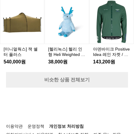
좋
그
[미
[헬
아
았
4
니
리
덴
5
네
멀
녹
바
0
요
웍
스]
이
ㅋ
스]
헬
크
ㅋ
P
잭
리
o
쉘
인
s
터
형
[미니멀웍스] 잭 쉘
[헬리녹스] 헬리 인
아덴바이크 Positive
i
H
플
터 플러스
형 Heli Weighted Pl
Idea 레인 자켓 / 그
t
e
러
ush
린
i
540,000원
38,000원
143,200원
l
스
v
i
e
W
I
e
비슷한 상품 전체보기
d
i
e
g
a
h
레
t
인
e
자
d
P
켓
l
/
이용약관
운영정책
개인정보 처리방침
u
그
s