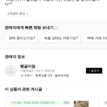
다^^
고객센터 문의
판매자에게 빠른 채팅 보내기
판
제
택
판매 중이신가요?
제품 상태는 어떤가요?
택배 거래 가
매
품
배
중
상
거
이
태
래
신
는
가
판매자 정보
가
어
능
요?
떤
할
땡글이맘
땡
가
까
서울특별시 서초구 방배2동
+ 팔로우
글
요?
요?
0.0
(0)
등록상품 1개
팔로워 0명
이
맘
이 상품의 관련 게시글
봄
가자 캠핑 - 백패킹.백보킹.오토캠핑.차박.노
캠핑
지