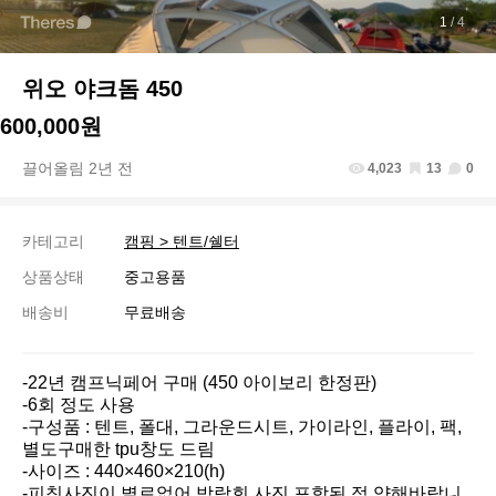
1
/ 4
위오 야크돔 450
600,000원
끌어올림 2년 전
4,023
13
0
카테고리
캠핑 > 텐트/쉘터
상품상태
중고용품
배송비
무료배송
-22년 캠프닉페어 구매 (450 아이보리 한정판)

-6회 정도 사용

-구성품 : 텐트, 폴대, 그라운드시트, 가이라인, 플라이, 팩, 
별도구매한 tpu창도 드림

-사이즈 : 440×460×210(h) 

-피칭사진이 별로없어 박람회 사진 포함된 점 양해바랍니