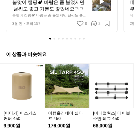
맞
봄맞이 캠핑🏕️ 바람은 좀 불었지만
데
이
 날씨도 좋고 기분도 좋았네요ㅋㅋ
쿠
캠
 
봄맞이 캠핑🏕️ 바람은 좀 불었지만 날씨도 좋고
데
핑
 기분도 좋았네요ㅋㅋ
늘
아
3달 전
조회 157
8
2
2
습
🏕️
바
람
은
좀
이 상품과 비슷해요
불
었
[이
어
어
[미
지
타
썸
썸
니
만
카]
홀
홀
멀
날
이
리
리
웍
씨
소
데
데
스]
도
가
이
이
테
좋
스
실
실
이
고
커
타
타
블
[이타카] 이소가스
어썸홀리데이 실타
[미니멀웍스] 테이블
기
버
프
프
소
커버 450
프 450
소반 레그 450
분
4
4
4
반
9,900원
176,000원
68,000원
5
5
5
도
레
0
0
0