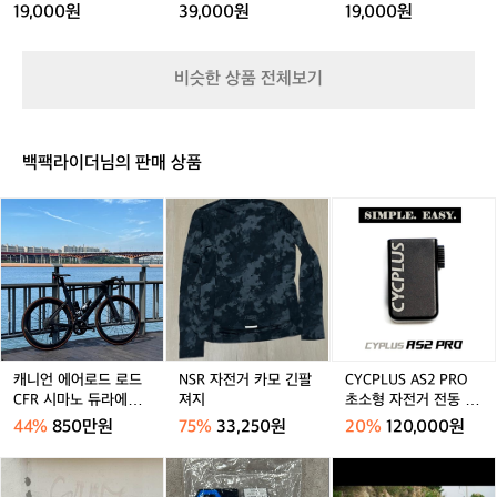
츠
츠
용
츠
용
프
5
생하는 옷감의 수축과 변형은 최소화되었
 
19,000원
39,000원
19,000원
골
골
골
골
골
9
년
습니다.
유
프
프
프
프
프
5
에
웨
웨
반
웨
반
-
일
비슷한 상품 전체보기
어
어
팔
어
팔
1
주
1
1
티
1
티
0
1
일
0
0
0
0
동
0
0
0
안
백팩라이더님의 판매 상품
-
-
-
-
북
1
1
1
1
알
캐
N
C
0
0
0
프
니
S
Y
5
5
5
5
스
언
R
C
를
에
자
P
종
어
전
L
주
로
거
U
했
드
카
S
습
로
모
A
니
드
긴
S
캐니언 에어로드 로드
NSR 자전거 카모 긴팔
CYCPLUS AS2 PRO
다.
C
팔
2
CFR 시마노 듀라에이
져지
초소형 자전거 전동 펌
방
F
져
P
스 No6
프
44%
850만원
75%
33,250원
20%
120,000원
취
R
지
R
가
시
O
메
카
(실
공
마
초
리
부
타
을