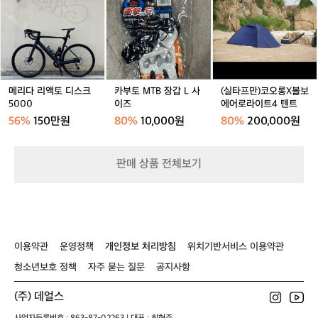
노
소
다
토
프
거
듀
형
리
M
만)
친
거래 완료
거래 완료
거래 완료
라
자
액
T
코
1
에
전
토
B
오
0
이
거
디
장
롱
0%
스
전
스
갑
X
폴
N
동
크
L
볼
리
메리다 리액토 디스크
카부토 MTB 장갑 L 사
(실타프만)코오롱X볼보
o
펌
5
사
보
5000
이즈
에어로라이트4 텐트
에
6
프
0
이
에
스
56%
150만원
80%
10,000원
80%
200,000원
0
즈
어
테
0
로
르
라
반
판매 상품 전체보기
이
팔
트
티
4
와,
텐
한
트
번
도
이용약관
운영정책
개인정보 처리방침
위치기반서비스 이용약관
입
어
청소년보호 정책
자주 묻는 질문
공지사항
본
적
(주) 데얼스
없