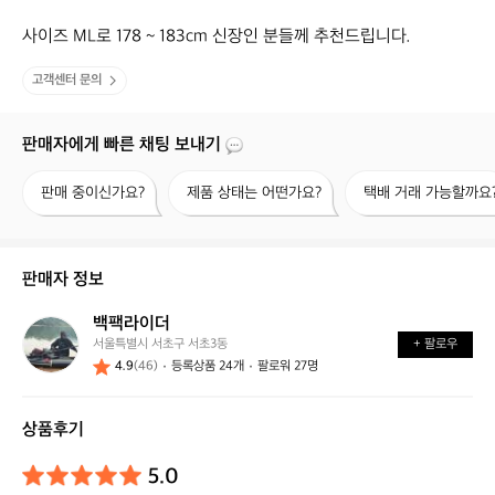
사이즈 ML로 178 ~ 183cm 신장인 분들께 추천드립니다.
고객센터 문의
판매자에게 빠른 채팅 보내기
판
제
택
판매 중이신가요?
제품 상태는 어떤가요?
택배 거래 가능할까요
매
품
배
중
상
거
이
태
래
신
는
가
판매자 정보
가
어
능
요?
떤
할
백팩라이더
백
가
까
서울특별시 서초구 서초3동
+ 팔로우
팩
요?
요?
4.9
(46)
등록상품 24개
팔로워 27명
라
이
더
상품후기
5.0