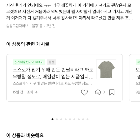
사진 후기가 안되네요 ㅠㅠ 너무 깨끗하게 이 가격에 가져가도 괜찮은지 모
르겠어요 자전거 처음이라 막막했는데 뭘 사야할지 알려주시고 가지고 계신
거 이거저거 다 챙겨주셔서 너무 감사해요! 아껴서 타오셨던 만큼 저두 조심
히 깨끗하게 타겠습니다 ˃̵͈̑ᴗ˂̵͈̑ 감사해요!
숨참고럽다이브
불광1동
2년 전
이 상품의 관련 게시글
스
릿지마운틴기어 RIDGE
등산
스
스스로가 입기 위해 만든 반팔티라고 봐도 
오
로
무방할 정도로, 매일같이 입는 제품입니
 
가
다.  2015년에 일주일 동안 북알프스를 종
 
스스로가 입기 위해 만든 반팔티라고 봐도 무방할 정도로,
오
입
 매일같이 입는 제품입니다.  2015년에 일주일 동안 북알
 
주했습니다. 방취 가공을 거친 100% 폴리
k
기
15일 전
조회 14
1
0
9
프스를 종주했습니다. 방취 가공을 거친 100% 폴리에스
 C
에스테르 반팔티와, 한번도 입어본 적 없
치
위
테르 반팔티와, 한번도 입어본 적 없는 메리노 울 반팔티를 
울
챙겨갔었죠.  100% 합성 소재와 100% 천연 소재. 이 두
해
약
는 메리노 울 반팔티를 챙겨갔었죠.  10
경
 장을 매일 번갈아 입으며 비교해보려고 그랬습니다.  ❶ 1
지
만
0% 합성 소재와 100% 천연 소재. 이 두
천
00% 폴리에스테르 반팔티 처음에는 가볍고 산뜻했습니
 
든
 장을 매일 번갈아 입으며 비교해보려고
지
다만, 해가 높이 뜨자 약간의 땀 냄새가 신경쓰이기 시작했
~5
반
습니다. 땀이 식으면 차갑게 몸에 닿는 순간도 있었습니다.  
일
 그랬습니다.  ❶ 100% 폴리에스테르 반
트
팔
❷ 100% 메리노 울 반팔티 마치 티셔츠가 호흡을 하듯 습
 
팔티 처음에는 가볍고 산뜻했습니다만, 해
잔
티
기를 배출했습니다. 체온을 따스하게 감싸 안아주는 다정
공
이 상품과 비슷해요
가 높이 뜨자 약간의 땀 냄새가 신경쓰이
이
함까지 느껴졌습니다. 냄새가 배지 않고, 장기간 보송보송
길
라