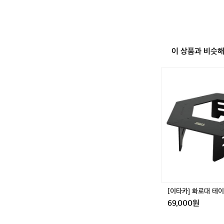
아도 하나의 배낭만
한 장비들을 
 백패킹부터 주말의
의 배낭만으로
함의 균형  벨락의
 반복되는 열과 충
 구성은 가볍
태’의 여유를 제공
에도 자연스럽게
지의 도구’입니다. 
이 상품과 비슷
와 장비들은 
 있습니다. 출근 
 피크닉까지 장소와
에서 반복되는
는 장비가 아니라,
[이
 기능만을 정
다  벨락이 말하는
타
를 더하는 방식입니다
은 무겁고 화
카]
에서 보내는 저녁 
니다.  Cha
화
식은 일상과 
로
대
 가벼운 바비
테
받지 않는 활
이
는 장비가 아
블
ter 4. 
-
이는 것이 아
감
니다.  버너 
성
 도시의 베란
캠
[이타카] 화로대 테이
핑
을 만드는 가
69,000원