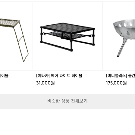
우
블
의
[이
[미
드
출
타
니
난
근
카]
멀
로
길
에
웍
화
과
어
스]
로
캠
라
불
대
핑
이
칸
테
장
트
화
이
의
테
로
블
별
이
대
빛
블
L
사
이
그
테이블
[이타카] 에어 라이트 테이블
[미니멀웍스] 불칸
경
31,000원
175,000원
계
를
한
비슷한 상품 전체보기
번
의
준
비
로
넘