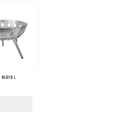
.
 화로대 L