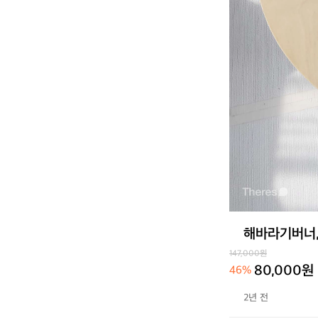
해바라기버너,
147,000원
80,000원
46%
2년 전