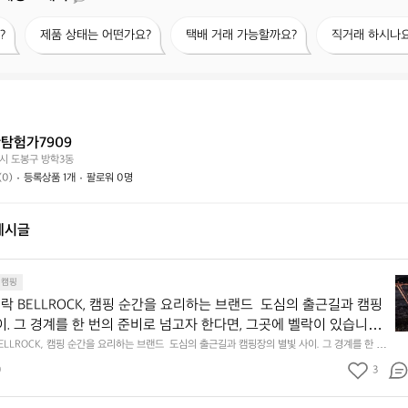
제
택
직
?
제품 상태는 어떤가요?
택배 거래 가능할까요?
직거래 하시나요
품
배
거
상
거
래
태
래
하
는
가
시
어
능
나
떤
할
요?
탐험가7909
가
까
시 도봉구 방학3동
요?
요?
(0)
등록상품 1개
팔로워 0명
게시글
[
캠핑
u
5 ; 벨락 BELLROCK, 캠핑 순간을 요리하는 브랜드  도심의 출근길과 캠핑
r
. 그 경계를 한 번의 준비로 넘고자 한다면, 그곳에 벨락이 있습니다.  
s]
애리조나의 작은 바위 지형에서 영감을 얻어 탄생한 브랜드입니다. 견
 벨락 BELLROCK, 캠핑 순간을 요리하는 브랜드  도심의 출근길과 캠핑장의 별빛 사이. 그 경계를 한 번
1
한다면, 그곳에 벨락이 있습니다.  벨락은 미국 애리조나의 작은 바위 지형에서 영감을 얻어 탄생
, 그리고 자연 속에서 느낀 자유로움의 감각을 한국의 아웃도어 라이
5
0
3
견고함과 실용성, 그리고 자연 속에서 느낀 자유로움의 감각을 한국의 아웃도어 라이프스타일에
 재해석해 선보이고 있습니다.  Chapter 1. 하나의 준비로 시작되는 
;
이고 있습니다.  Chapter 1. 하나의 준비로 시작되는 야외  벨락의 제품군은 프라이팬, 그리들,
, 버너 등 캠핑에 꼭 필요한 장비들을 간결하게 구성하고 있습니다. 복잡한 장비를 많이 챙기지 않
벨
 제품군은 프라이팬, 그리들, 화로대, 워터저그, 버너 등 캠핑에 꼭 필요