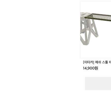
[이
타
카]
메
쉬
스
툴
테
이
블
[이타카] 메쉬 스툴 
14,900원