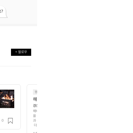
?
+ 팔로우
O
캠핑
해바라기캠핑장
경상북도 문경시 농암면 청화로 695
해바라기캠핑장 경상북도 문경시 농암면 청화로 695에 위치한 해바라기캠
을 동시에 느낄 수 있는 최적의 장소입니다. 이 캠핑장은 공기가 청정한 태
0
과 푸른 나무들 사이에서 완벽한 camping experience를 제공합니다.
 더불어 편리한 편의시설이 마련되어 있어 초보자부터 전문가까지 누구나 쉽게
큐 시설과 화로대는 친구들과 함께 따뜻한 불꽃을 나누며 잊지 못할 밤을 만들