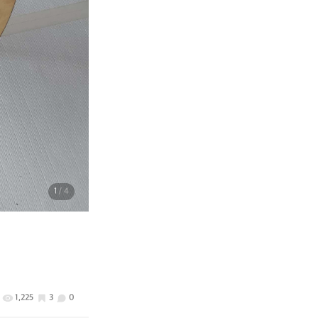
1
/ 4
1,225
3
0