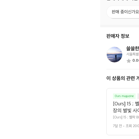
판
판매 중이신가요
매
중
이
신
판매자 정보
가
요?
쓸쓸한
쓸
서울특별
쓸
0.0
한
탐
험
이 상품의 관련 
가
7
9
0
Ours magazine
9
[Ours] 1
장의 별빛 사이
벨락은 미국 
[Ours] 15 ;
의 준비로 넘고자 
고함과 실용성
7달 전
조회 20
한 브랜드입니다. 
프스타일에 맞게
 맞게 재해석해 선보
 화로대, 워터저그
야외  벨락의