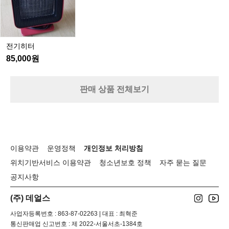
텐
박
트
다
운
장
전기히터
박
85,000원
이
이
제
판매 상품 전체보기
가
능
해
진
ㅋ
이용약관
운영정책
개인정보 처리방침
위치기반서비스 이용약관
청소년보호 정책
자주 묻는 질문
공지사항
(주) 데얼스
사업자등록번호 : 863-87-02263 | 대표 : 최혁준
통신판매업 신고번호 : 제 2022-서울서초-1384호