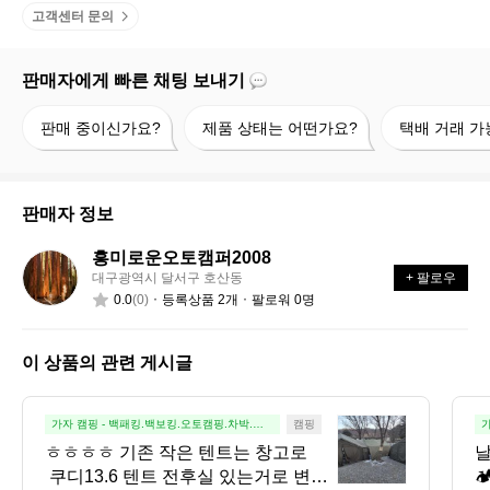
고객센터 문의
판매자에게 빠른 채팅 보내기
판
제
택
판매 중이신가요?
제품 상태는 어떤가요?
택배 거래 가
매
품
배
중
상
거
이
태
래
신
는
가
판매자 정보
가
어
능
요?
떤
할
흥미로운오토캠퍼2008
흥
가
까
대구광역시 달서구 호산동
+ 팔로우
미
요?
요?
0.0
(0)
등록상품 2개
팔로워 0명
로
운
오
이 상품의 관련 게시글
토
캠
퍼
ㅎ
가자 캠핑 - 백패킹.백보킹.오토캠핑.차박.노
캠핑
가
지
2
ㅎ
ㅎㅎㅎㅎ 기존 작은 텐트는 창고로
날
0
ㅎ
 쿠디13.6 텐트 전후실 있는거로 변경

0