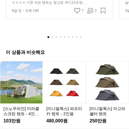
ㅎ
하니 6명까지 가능해지네요 ㅎㅎㅎ
늘
ㅎㅎㅎㅎ 기존 작은 텐트는 창고로 쿠디13.6 텐트 
날
8
기
전후실 있는거로 변경하니 6명까지 가능해지네요 
 
 좀 장박다운 장박이 이제 가능해진
더
6달 전
조회 196
7
2
3
ㅎㅎㅎ 좀 장박다운 장박이 이제 가능해진 ㅋ
무
존
 ㅋ
 
 
작
은
텐
트
는
창
이 상품과 비슷해요
고
로
[스
[미
[미
쿠
노
니
니
디
우
멀
멀
1
라
웍
웍
3.
인]
스]
스]
6
미
파
아
텐
라
프
고
트
클
리
라
전
[스노우라인] 미라클
[미니멀웍스] 파프리
[미니멀웍스] 아고라
스
카
쉘
후
스크린 텐트 - 4인용
카 텐트 - 2인용
쉘터 텐트
크
텐
터
텐트
실
103만원
480,000원
250만원
린
트
텐
있