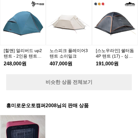
-
텐
트
[힐
노
노
[스
는
2
트
맨]
스
스
노
거
인
-
얼
피
피
우
로
용
4
리
크
크
라
변
인
버
플
플
인]
경
용
드
레
레
쉘
하
텐
u
이
이
터
니
트
p
6
어
어
돔
[힐맨] 얼리버드 up2
노스피크 플레이어3
[스노우라인] 쉘터돔
2
명
3
3
4
텐트 - 2인용 텐트/
텐트 소이밀크
4P 텐트 (17) - 싱글
텐
P
텐
텐
까
백패킹
월/알파인용 텐트
248,000원
407,000원
191,000원
트
텐
트
트
지
-
트
소
소
가
2
(1
이
이
능
비슷한 상품 전체보기
인
7)
밀
밀
해
용
-
크
크
지
텐
싱
네
트/
글
흥미로운오토캠퍼2008님의 판매 상품
요
백
월/
ㅎ
패
알
전
ㅎ
킹
파
기
ㅎ
인
히
좀
용
터
장