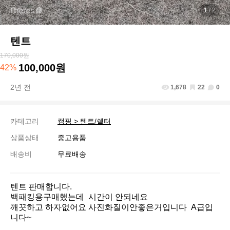
1
/ 2
텐트
170,000원
100,000원
42%
2년 전
1,678
22
0
카테고리
캠핑 > 텐트/쉘터
상품상태
중고용품
배송비
무료배송
텐트 판매합니다.

백패킹용구매했는데  시간이 안되네요

깨끗하고 하자없어요 사진화질이안좋은거입니다  A급입
니다~